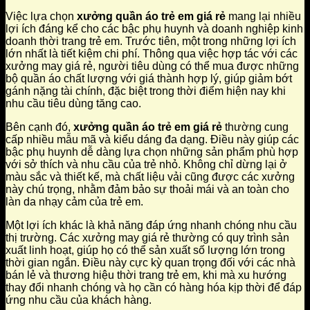
Việc lựa chọn
xưởng quần áo trẻ em giá rẻ
mang lại nhiều
lợi ích đáng kể cho các bậc phụ huynh và doanh nghiệp kinh
doanh thời trang trẻ em. Trước tiên, một trong những lợi ích
lớn nhất là tiết kiệm chi phí. Thông qua việc hợp tác với các
xưởng may giá rẻ, người tiêu dùng có thể mua được những
bộ quần áo chất lượng với giá thành hợp lý, giúp giảm bớt
gánh nặng tài chính, đặc biệt trong thời điểm hiện nay khi
nhu cầu tiêu dùng tăng cao.
Bên cạnh đó,
xưởng quần áo trẻ em giá rẻ
thường cung
cấp nhiều mẫu mã và kiểu dáng đa dạng. Điều này giúp các
bậc phụ huynh dễ dàng lựa chọn những sản phẩm phù hợp
với sở thích và nhu cầu của trẻ nhỏ. Không chỉ dừng lại ở
màu sắc và thiết kế, mà chất liệu vải cũng được các xưởng
này chú trọng, nhằm đảm bảo sự thoải mái và an toàn cho
làn da nhạy cảm của trẻ em.
Một lợi ích khác là khả năng đáp ứng nhanh chóng nhu cầu
thị trường. Các xưởng may giá rẻ thường có quy trình sản
xuất linh hoạt, giúp họ có thể sản xuất số lượng lớn trong
thời gian ngắn. Điều này cực kỳ quan trọng đối với các nhà
bán lẻ và thương hiệu thời trang trẻ em, khi mà xu hướng
thay đổi nhanh chóng và họ cần có hàng hóa kịp thời để đáp
ứng nhu cầu của khách hàng.