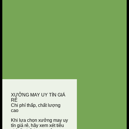
XƯỞNG MAY UY TÍN GIÁ
RẺ
Chi phí thấp, chất lượng
cao
Khi lựa chọn xưởng may uy
tín giá rẻ, hãy xem xét tiêu