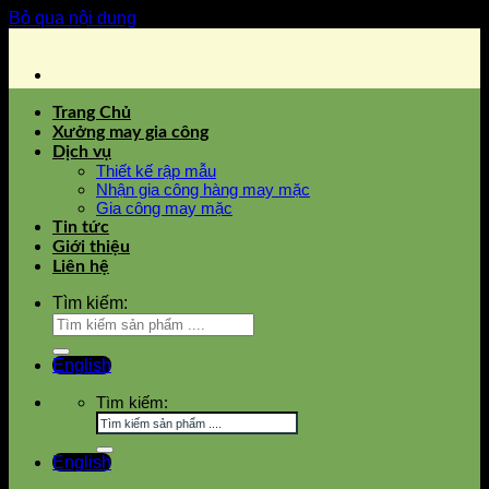
Bỏ qua nội dung
Trang Chủ
Xưởng may gia công
Dịch vụ
Thiết kế rập mẫu
Nhận gia công hàng may mặc
Gia công may mặc
Tin tức
Giới thiệu
Liên hệ
Tìm kiếm:
English
Tìm kiếm:
English