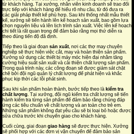
từ khách hàng. Tại xưởng, nhân viên kinh doanh sẽ trao đổi
trực tiếp với khách hàng để hiểu rõ nhu cầu, từ đó đưa ra
các giải pháp thiết kế phù hợp. Sau khi thống nhất mẫu thiết
kế, xưởng sẽ tiến hành lên kế hoạch sản xuất, bao gồm lựa
chọn nguyên liệu và lên lịch trình sản xuất. Việc lên kế hoạch
chi tiết là rất quan trọng để đảm bảo rằng mọi thứ diễn ra
theo đúng tiến độ đã định.
Tiếp theo là giai đoạn
sản xuất
, nơi các thợ may chuyên
nghiệp sẽ thực hiện việc cắt, may và hoàn thiện sản phẩm.
Xưởng sử dụng các thiết bị máy móc hiện đại nhằm tăng
cường hiệu suất sản xuất và cải thiện chất lượng sản phẩm.
Trong quá trình này, các công đoạn sẽ được giám sát chặt
chẽ bởi đội ngũ quản lý chất lượng để phát hiện và khắc
phục kịp thời các lỗi phát sinh.
Sau khi sản phẩm hoàn thành, bước tiếp theo là
kiểm tra
chất lượng
. Tại xưởng, đội ngũ kiểm tra chất lượng sẽ tiến
hành kiểm tra từng sản phẩm để đảm bảo rằng chúng đáp
ứng các tiêu chuẩn về chất lượng và an toàn cho trẻ em.
Những sản phẩm không đạt yêu cầu sẽ bị loại bỏ hoặc được
sửa chữa trước khi chuyển giao cho khách hàng.
Cuối cùng, giai đoạn
giao hàng
sẽ được thực hiện. Xưởng
sẽ phối hợp với các đơn vị vận chuyển để đảm bảo sản