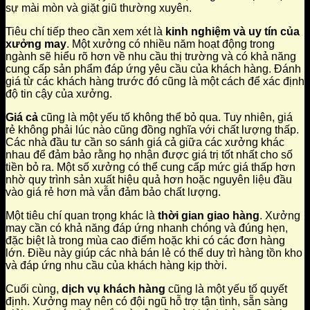
sự mài mòn và giặt giũ thường xuyên.
Tiêu chí tiếp theo cần xem xét là
kinh nghiệm và uy tín của
xưởng may
. Một xưởng có nhiều năm hoạt động trong
ngành sẽ hiểu rõ hơn về nhu cầu thị trường và có khả năng
cung cấp sản phẩm đáp ứng yêu cầu của khách hàng. Đánh
giá từ các khách hàng trước đó cũng là một cách để xác định
độ tin cậy của xưởng.
Giá cả
cũng là một yếu tố không thể bỏ qua. Tuy nhiên, giá
rẻ không phải lúc nào cũng đồng nghĩa với chất lượng thấp.
Các nhà đầu tư cần so sánh giá cả giữa các xưởng khác
nhau để đảm bảo rằng họ nhận được giá trị tốt nhất cho số
tiền bỏ ra. Một số xưởng có thể cung cấp mức giá thấp hơn
nhờ quy trình sản xuất hiệu quả hơn hoặc nguyên liệu đầu
vào giá rẻ hơn mà vẫn đảm bảo chất lượng.
Một tiêu chí quan trọng khác là
thời gian giao hàng
. Xưởng
may cần có khả năng đáp ứng nhanh chóng và đúng hẹn,
đặc biệt là trong mùa cao điểm hoặc khi có các đơn hàng
lớn. Điều này giúp các nhà bán lẻ có thể duy trì hàng tồn kho
và đáp ứng nhu cầu của khách hàng kịp thời.
Cuối cùng,
dịch vụ khách hàng
cũng là một yếu tố quyết
định. Xưởng may nên có đội ngũ hỗ trợ tận tình, sẵn sàng