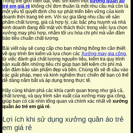
Trong thế giới hiện đại, việc tìm kiếm một
xưởng quần áo
trẻ em giá rẻ
không chỉ đơn thuần là một nhu cầu mà còn là
một yếu tố quyết định cho sự phát triển bền vững của kinh
doanh thời trang trẻ em. Với sự gia tăng nhu cầu về sản
phẩm chất lượng, giá cả hợp lý, các bậc phụ huynh và nhà
kinh doanh đang đối mặt với thách thức trong việc lựa chọn
xưởng may phù hợp, nhằm tối ưu hóa chi phí mà vẫn đảm
bảo tiêu chuẩn chất lượng.
Bài viết này sẽ cung cấp cho bạn những thông tin cần thiết
về quy trình tìm kiếm và lựa chọn các
Xưởng may gia công
,
từ việc đánh giá chất lượng nguyên liệu, kiểm tra quy trình
sản xuất đến những tiêu chí giúp bạn tiết kiệm chi phí mà
vẫn đảm bảo sản phẩm đẹp và bền. Chúng tôi sẽ đi sâu vào
các giải pháp, mẹo và kinh nghiệm thực chiến để bạn có thể
dễ dàng nắm bắt và áp dụng trong thực tế.
Hãy cùng khám phá các khía cạnh quan trọng như giá cả,
chất lượng, và quy trình sản xuất của xưởng may gia công,
giúp bạn có cái nhìn tổng quan và chính xác nhất về
xưởng
quần áo trẻ em giá rẻ
.
Lợi ích khi sử dụng xưởng quần áo trẻ
em giá rẻ