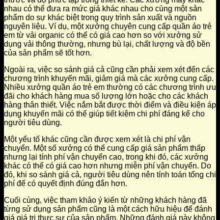
nhau có thể đưa ra mức giá khác nhau cho cùng một sản
phẩm do sự khác biệt trong quy trình sản xuất và nguồn
nguyên liệu. Ví dụ, một xưởng chuyên cung cấp quần áo trẻ
em từ vải organic có thể có giá cao hơn so với xưởng sử
dụng vải thông thường, nhưng bù lại, chất lượng và độ bền
của sản phẩm sẽ tốt hơn.
Ngoài ra, việc so sánh giá cả cũng cần phải xem xét đến các
chương trình khuyến mãi, giảm giá mà các xưởng cung cấp.
Nhiều xưởng quần áo trẻ em thường có các chương trình ưu
đãi cho khách hàng mua số lượng lớn hoặc cho các khách
hàng thân thiết. Việc nắm bắt được thời điểm và điều kiện áp
dụng khuyến mãi có thể giúp tiết kiệm chi phí đáng kể cho
người tiêu dùng.
Một yếu tố khác cũng cần được xem xét là chi phí vận
chuyển. Một số xưởng có thể cung cấp giá sản phẩm thấp
nhưng lại tính phí vận chuyển cao, trong khi đó, các xưởng
khác có thể có giá cao hơn nhưng miễn phí vận chuyển. Do
đó, khi so sánh giá cả, người tiêu dùng nên tính toán tổng chi
phí để có quyết định đúng đắn hơn.
Cuối cùng, việc tham khảo ý kiến từ những khách hàng đã
từng sử dụng sản phẩm cũng là một cách hữu hiệu để đánh
giá giá trị thực sự của sản phẩm. Những đánh giá này không