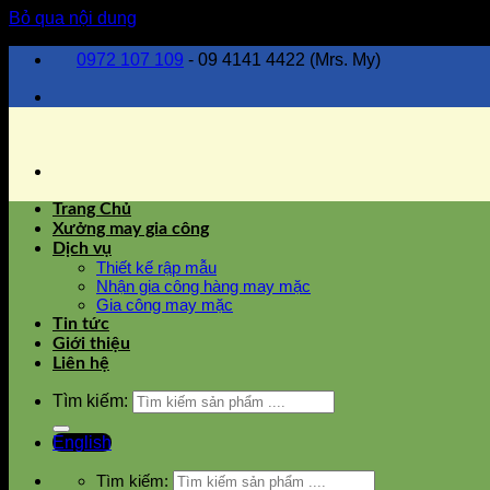
Bỏ qua nội dung
0972 107 109
- 09 4141 4422 (Mrs. My)
Trang Chủ
Xưởng may gia công
Dịch vụ
Thiết kế rập mẫu
Nhận gia công hàng may mặc
Gia công may mặc
Tin tức
Giới thiệu
Liên hệ
Tìm kiếm:
English
Tìm kiếm: