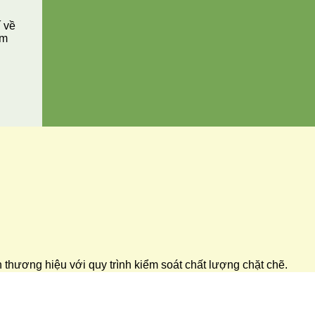
í về
ăm
ển thương hiệu với quy trình kiểm soát chất lượng chặt chẽ.