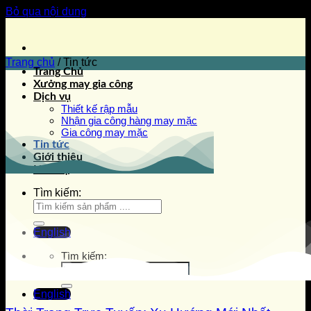
Bỏ qua nội dung
Trang chủ
/
Tin tức
Trang Chủ
Xưởng may gia công
Dịch vụ
Thiết kế rập mẫu
Nhận gia công hàng may mặc
Gia công may mặc
Tin tức
Giới thiệu
Liên hệ
Tìm kiếm:
English
Tìm kiếm:
English