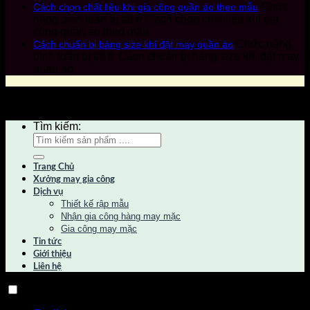
Chức
Cách chọn chất liệu khi gia công quần áo theo mẫu
năng bình luận bị tắt
ở Cách chọn chất liệu khi gia
công quần áo theo mẫu
Chức năng
Cách chuẩn bị bảng size khi đặt may quần áo
bình luận bị tắt
ở Cách chuẩn bị bảng size khi đặt may
quần áo
Copyright 2026 by Canaan Group © All Rights Reserved
Tìm kiếm:
Trang Chủ
Xưởng may gia công
Dịch vụ
Thiết kế rập mẫu
Nhận gia công hàng may mặc
Gia công may mặc
Tin tức
Giới thiệu
Liên hệ
Tiếng Việt