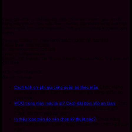
Cung cấp dịch vụ thiết kế rập, điều chỉnh kích thước, giác sơ đồ
bằng máy tính và may mẫu theo yêu cầu của khách hàng dựa trên
mẫu thực tế, hình ảnh hoặc video, với quy trình khép kín và chuyên
nghiệp
Công ty: CÔNG TY TNHH MAY MẶC QUỐC TẾ GAVITEX
Mã số thuế: 1201691020
Số điện thoại: 0972 107 109
Email: info@gavitex.vn
Địa chỉ: 103 Nguyễn Thị Nhung, Khu đô Thị Vạn Phúc, Thủ Đức, Hồ
Chí Minh
XEM THÊM FANPAGE
Bài viết mới nhất
Chức năng
Cách tính chi phí gia công quần áo theo mẫu
bình luận bị tắt
ở Cách tính chi phí gia công quần áo
theo mẫu
Chức
MOQ trong may mặc là gì? Cách đặt đơn nhỏ an toàn
năng bình luận bị tắt
ở MOQ trong may mặc là gì?
Cách đặt đơn nhỏ an toàn
Chức năng
In thêu logo trên áo nên chọn kỹ thuật nào?
bình luận bị tắt
ở In thêu logo trên áo nên chọn kỹ thuật
nào?