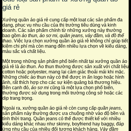
giá rẻ
Xưởng quần áo giá rẻ cung cấp một loạt các sản phẩm đa
dạng, phục vụ nhu cầu của thị trường tiêu dùng và kinh
doanh. Các sản phẩm chính từ những xưởng này thường
bao gồm
áo thun, áo sơ mi, quần jeans, váy đầm, và đồ thể
thao
. Việc lựa chọn xưởng quần áo giá rẻ không chỉ giúp tiết
kiệm chi phí mà còn mang đến nhiều lựa chọn về kiểu dáng,
màu sắc và chất liệu.
Một trong những sản phẩm phổ biến nhất tại xưởng quần áo
giá rẻ là
áo thun
. Áo thun thường được sản xuất với chất liệu
cotton hoặc polyester, mang lại cảm giác thoải mái khi mặc.
Những chiếc áo thun này có thể được in ấn logo hoặc hình
ảnh, rất thích hợp cho các sự kiện quảng bá thương hiệu.
Bên cạnh đó,
áo sơ mi
cũng là một lựa chọn phổ biến,
thường được sử dụng trong môi trường công sở hoặc các
dịp trang trọng.
Ngoài ra, xưởng quần áo giá rẻ còn cung cấp
quần jeans
,
sản phẩm này thường được ưa chuộng nhờ vào độ bền và
tính thời trang. Quần jeans có thể được thiết kế với nhiều
kiểu dáng khác nhau như skinny, boyfriend hay baggy, đáp
ứng nhu cầu của nhiều đối tượng khách hàng.
Váy đầm