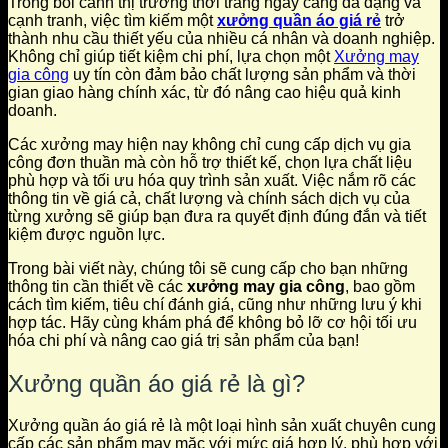
Trong bối cảnh thị trường thời trang ngày càng đa dạng và
cạnh tranh, việc tìm kiếm một
xưởng quần áo giá rẻ
trở
thành nhu cầu thiết yếu của nhiều cá nhân và doanh nghiệp.
Không chỉ giúp tiết kiệm chi phí, lựa chọn một
Xưởng may
gia công
uy tín còn đảm bảo chất lượng sản phẩm và thời
gian giao hàng chính xác, từ đó nâng cao hiệu quả kinh
doanh.
Các xưởng may hiện nay không chỉ cung cấp dịch vụ gia
công đơn thuần mà còn hỗ trợ thiết kế, chọn lựa chất liệu
phù hợp và tối ưu hóa quy trình sản xuất. Việc nắm rõ các
thông tin về giá cả, chất lượng và chính sách dịch vụ của
từng xưởng sẽ giúp bạn đưa ra quyết định đúng đắn và tiết
kiệm được nguồn lực.
Trong bài viết này, chúng tôi sẽ cung cấp cho bạn những
thông tin cần thiết về các
xưởng may gia công
, bao gồm
cách tìm kiếm, tiêu chí đánh giá, cũng như những lưu ý khi
hợp tác. Hãy cùng khám phá để không bỏ lỡ cơ hội tối ưu
hóa chi phí và nâng cao giá trị sản phẩm của bạn!
Xưởng quần áo giá rẻ là gì?
Xưởng quần áo giá rẻ là một loại hình sản xuất chuyên cung
cấp các sản phẩm may mặc với mức giá hợp lý, phù hợp với