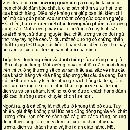
Việc lựa chọn một
xưởng quần áo giá rẻ
uy tín là yếu tố
then chốt để đảm bảo chất lượng sản phẩm và sự hài lòng
của khách hàng. Điều này không chỉ giúp bạn tiết kiệm chi
phí mà còn góp phần vào sự thành công của doanh nghiệp.
Đầu tiên, bạn nên xem xét
chất lượng sản phẩm
mà xưởng
cung cấp. Một xưởng may uy tín thường có quy trình sản
xuất rõ ràng, sử dụng nguyên liệu chất lượng và có đội ngũ
thợ may tay nghề cao. Ví dụ, một số xưởng có chứng nhận
chất lượng ISO hoặc các tiêu chuẩn khác, điều này cho thấy
họ cam kết về chất lượng sản phẩm của mình.
Tiếp theo,
kinh nghiệm và danh tiếng
của xưởng cũng là
tiêu chí quan trọng. Một xưởng may có nhiều năm hoạt động
trên thị trường thường sẽ có sự am hiểu sâu sắc về nhu cầu
của khách hàng và khả năng đáp ứng yêu cầu đa dạng. Bạn
có thể tham khảo ý kiến từ những khách hàng đã từng làm
việc với xưởng để có cái nhìn khách quan về chất lượng
dịch vụ và sản phẩm. Những xưởng được khách hàng đánh
giá cao thường được khuyên chọn lựa hơn.
Ngoài ra,
giá cả
cũng là một yếu tố không thể bỏ qua. Tuy
nhiên, giá thấp không phải lúc nào cũng đồng nghĩa với chất
lượng kém. Bạn nên so sánh giá cả giữa các xưởng, nhưng
đồng thời cũng cần chú ý đến các yếu tố khác như chất
lượng, dịch vụ khách hàng và thời gian giao hàng. Một