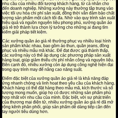
nhu cầu của nhiều đối tượng khách hàng, từ cá nhân cho
đến doanh nghiệp. Những xưởng này thường tập trung vào
việc tối ưu hóa chi phí sản xuất, đồng thời vẫn đảm bảo chất
lượng sản phẩm một cách tối đa. Nhờ vào quy trình sản xuất
hiệu quả và nguồn nguyên liệu phong phú, xưởng quần áo
giá rẻ trở thành lựa chọn lý tưởng cho những ai đang tìm
kiếm giải pháp tiết kiệm.
Các xưởng quần áo giá rẻ thường phục vụ nhiều loại hình
sản phẩm khác nhau, bao gồm áo thun, quần jeans, đồng
phục và nhiều mẫu mã khác. Để đạt được giá thành thấp,
các xưởng này có thể áp dụng các phương pháp sản xuất
hàng loạt, giúp giảm thiểu chi phí nhân công và nguyên liệu.
Bên cạnh đó, nhiều xưởng còn áp dụng công nghệ hiện đại
trong quy trình may để nâng cao năng suất.
Điểm đặc biệt của xưởng quần áo giá rẻ là khả năng đáp
ứng nhanh chóng và linh hoạt theo yêu cầu của khách hàng.
Khách hàng có thể đặt hàng theo mẫu mã, kích thước và số
lượng mong muốn, giúp họ có được những sản phẩm phù
hợp nhất với nhu cầu của mình. Đặc biệt, với sự phát triển
của thương mại điện tử, nhiều xưởng quần áo giá rẻ đã mở
rộng kênh phân phối, giúp sản phẩm dễ dàng tiếp cận đến
tay người tiêu dùng hơn.