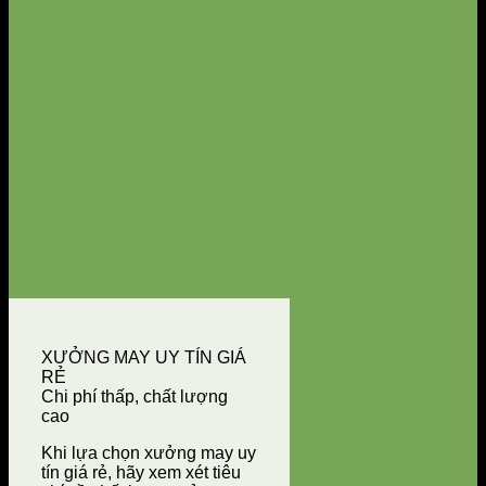
XƯỞNG MAY UY TÍN GIÁ
RẺ
Chi phí thấp, chất lượng
cao
Khi lựa chọn xưởng may uy
tín giá rẻ, hãy xem xét tiêu