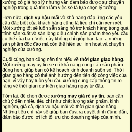
xưởng có giá hợp lý nhưng vẫn đảm bảo được sự chuyên
nghiệp trong quá trình làm việc sẽ là lựa chọn lý tưởng.
Hơn nữa,
dịch vụ hậu mãi
và khả năng đáp ứng các yêu
cầu đặc biệt của khách hàng cũng là tiêu chí cần xem xét.
Một xưởng tốt sẽ luôn sẵn sàng hỗ trợ khách hàng trong quá
trình sản xuất và sẵn lòng điều chỉnh sản phẩm theo yêu cầu
cụ thể của bạn. Việc này không chỉ giúp bạn tạo ra những
sản phẩm độc đáo mà còn thể hiện sự linh hoạt và chuyên
nghiệp của xưởng.
Cuối cùng, bạn cũng nên tìm hiểu về
thời gian giao hàng
.
Một xưởng may uy tín sẽ có khả năng cung cấp sản phẩm
đúng hẹn, giúp bạn có kế hoạch kinh doanh suôn sẻ. Thời
gian giao hàng có thể ảnh hưởng đến tiến độ công việc của
bạn, vì vậy hãy luôn yêu cầu xưởng cung cấp thông tin rõ
ràng về thời gian dự kiến giao hàng ngay từ đầu.
Tóm lại, để chọn được
xưởng may giá rẻ uy tín
, bạn cần
chú ý đến nhiều tiêu chí như chất lượng sản phẩm, kinh
nghiệm, giá cả, dịch vụ hậu mãi và thời gian giao hàng.
Những tiêu chí này sẽ giúp bạn đưa ra quyết định đúng đắn,
đảm bảo được lợi ích tối ưu cho doanh nghiệp của mình.