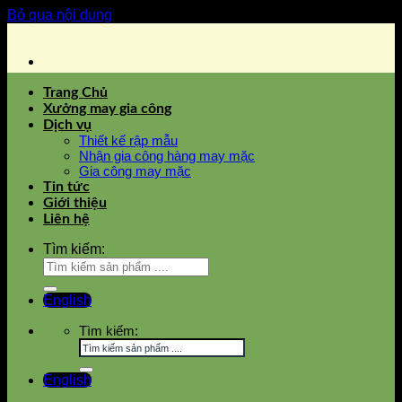
Bỏ qua nội dung
Trang Chủ
Xưởng may gia công
Dịch vụ
Thiết kế rập mẫu
Nhận gia công hàng may mặc
Gia công may mặc
Tin tức
Giới thiệu
Liên hệ
Tìm kiếm:
English
Tìm kiếm:
English