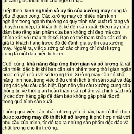
lại cảm giác thoải mái cho người mặc.
Tiếp theo,
kinh nghiệm và uy tín của xưởng may
cũng là
yếu tố quan trọng. Các xưởng may có nhiều năm kinh
nghiệm trong ngành thường có quy trình sản xuất rõ ràng và
chuyên nghiệp, từ khâu thiết kế đến sản xuất. Điều này giúp
đảm bảo rằng sản phẩm của bạn không chỉ đẹp mà còn
chính xác với mẫu thiết kế. Bạn có thể tham khảo các đánh
giá từ khách hàng trước đó để đánh giá uy tín của xưởng
may. Ngoài ra, việc xưởng có các chứng chỉ chất lượng
cũng là một dấu hiệu tích cực.
Cuối cùng,
khả năng đáp ứng thời gian và số lượng
là rất
cần thiết, đặc biệt khi bạn cần sản phẩm trong thời gian ngắn
hoặc có yêu cầu về số lượng lớn. Xưởng may cần có khả
năng linh hoạt trong việc điều chỉnh lịch trình sản xuất và đáp
ứng các yêu cầu đặc biệt. Bạn nên yêu cầu xưởng cung cấp
thông tin về thời gian hoàn thành sản phẩm và chính sách xử
lý các đơn hàng gấp để đảm bảo không gặp phải rắc rối
trong quá trình sản xuất.
Thông qua việc cân nhắc những yếu tố này, bạn có thể chọn
được
xưởng may đồ thiết kế số lượng ít
phù hợp nhất với
nhu cầu của mình, từ đó tạo ra những sản phẩm độc đáo và
chất lượng cho thị trường.