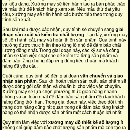
và kiểu dáng. Xưởng may sẽ tiến hành tạo ra bản phác thảo
và mẫu thử để khách hàng xem xét. Nếu mẫu thử đạt yêu
cầu, xưởng may sẽ tiến hành các bước tiếp theo trong quy
trình sản xuất.
Sau khi mẫu được xác nhận, quy trình sẽ chuyển sang
giai
đoạn sản xuất và kiểm tra chất lượng
. Tại đây, xưởng may
sẽ tiến hành cắt, may và hoàn thiện sản phẩm. Quá trình này
thường được thực hiện theo từng lô nhỏ để đảm bảo chất
lượng đồng nhất. Trong giai đoạn này, các kỹ sư và công
nhân sẽ làm việc chặt chẽ để kiểm tra từng sản phẩm và
đảm bảo rằng chúng đáp ứng đúng tiêu chuẩn mà khách
hàng đã yêu cầu.
Cuối cùng, quy trình sẽ đến giai đoạn
vận chuyển và giao
nhận sản phẩm
. Sau khi hoàn thành sản xuất, sản phẩm sẽ
được đóng gói cẩn thận và chuẩn bị cho việc vận chuyển.
Xưởng may sẽ lựa chọn phương thức giao hàng nhanh
chóng và an toàn nhất để đảm bảo sản phẩm đến tay khách
hàng đúng thời hạn. Trong giai đoạn này, việc theo dõi tình
trạng đơn hàng cũng rất quan trọng để đảm bảo rằng khách
hàng có thể nhận được sản phẩm một cách thuận lợi nhất.
Quy trình làm việc với
xưởng may đồ thiết kế số lượng ít
không chỉ giúp đảm bảo chất lượng sản phẩm mà còn tạo ra