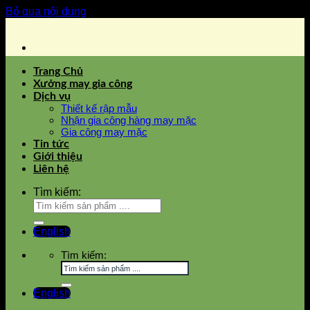
Bỏ qua nội dung
Trang Chủ
Xưởng may gia công
Dịch vụ
Thiết kế rập mẫu
Nhận gia công hàng may mặc
Gia công may mặc
Tin tức
Giới thiệu
Liên hệ
Tìm kiếm:
English
Tìm kiếm:
English