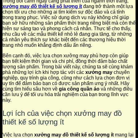
Trong bối cảnh ngày càng phát triển của ngành thời trang,
xưởng may đồ thiết kế số lượng ít
đang trở thành một lựa
chọn tối ưu cho những ai tìm kiếm sự độc đáo và cá tính
trong trang phục. Việc sử dụng dịch vụ này không chỉ giúp
bạn sở hữu những sản phẩm thời trang riêng biệt mà còn thể
hiện sự sáng tạo và phong cách cá nhân. Thực tế cho thấy,
nhu cầu về các mẫu thiết kế nhỏ lẻ đang gia tăng, từ những
cá nhân yêu thích sự khác biệt đến các thương hiệu thời
trang nhỏ muốn khẳng định dấu ấn riêng.
Bên cạnh đó, việc lựa chọn xưởng may phù hợp còn giúp
bạn tiết kiệm thời gian và chi phí, đồng thời đảm bảo chất
lượng sản phẩm. Trong bài viết này, chúng ta sẽ cùng khám
phá những lợi ích khi hợp tác với các
xưởng may
chuyên
nghiệp, quy trình gia công, cũng như cách lựa chọn đơn vị
uy tín để đảm bảo bạn có được sản phẩm ưng ý nhất. Hãy
cùng tìm hiểu sâu hơn về
gia công quần áo
và những điều
cần lưu ý để tối ưu hóa trải nghiệm của bạn trong lĩnh vực
này.
Lợi ích của việc chọn xưởng may đồ
thiết kế số lượng ít
Việc lựa chọn
xưởng may đồ thiết kế số lượng ít
mang lại