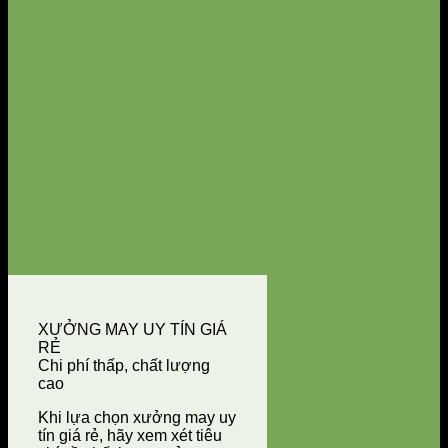
XƯỞNG MAY UY TÍN GIÁ
RẺ
Chi phí thấp, chất lượng
cao
Khi lựa chọn xưởng may uy
tín giá rẻ, hãy xem xét tiêu