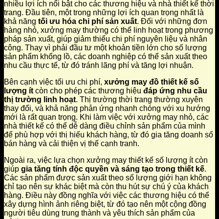
nhiều lợi ích nổi bật cho các thương hiệu và nhà thiết kế thời
trang. Đầu tiên, một trong những lợi ích quan trọng nhất là
khả năng
tối ưu hóa chi phí sản xuất
. Đối với những đơn
hàng nhỏ, xưởng may thường có thể linh hoạt trong phương
pháp sản xuất, giúp giảm thiểu chi phí nguyên liệu và nhân
công. Thay vì phải đầu tư một khoản tiền lớn cho số lượng
sản phẩm khổng lồ, các doanh nghiệp có thể sản xuất theo
nhu cầu thực tế, từ đó tránh lãng phí và tăng lợi nhuận.
Bên cạnh việc tối ưu chi phí,
xưởng may đồ thiết kế số
lượng ít
còn cho phép các thương hiệu
đáp ứng nhu cầu
thị trường linh hoạt
. Thị trường thời trang thường xuyên
thay đổi, và khả năng phản ứng nhanh chóng với xu hướng
mới là rất quan trọng. Khi làm việc với xưởng may nhỏ, các
nhà thiết kế có thể dễ dàng điều chỉnh sản phẩm của mình
để phù hợp với thị hiếu khách hàng, từ đó gia tăng doanh số
bán hàng và cải thiện vị thế cạnh tranh.
Ngoài ra, việc lựa chọn xưởng may thiết kế số lượng ít còn
giúp
gia tăng tính độc quyền và sáng tạo trong thiết kế
.
Các sản phẩm được sản xuất theo số lượng giới hạn không
chỉ tạo nên sự khác biệt mà còn thu hút sự chú ý của khách
hàng. Điều này đồng nghĩa với việc các thương hiệu có thể
xây dựng hình ảnh riêng biệt, từ đó tạo nên một cộng đồng
người tiêu dùng trung thành và yêu thích sản phẩm của