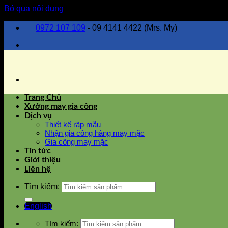
Bỏ qua nội dung
0972 107 109
- 09 4141 4422 (Mrs. My)
Trang Chủ
Xưởng may gia công
Dịch vụ
Thiết kế rập mẫu
Nhận gia công hàng may mặc
Gia công may mặc
Tin tức
Giới thiệu
Liên hệ
Tìm kiếm:
English
Tìm kiếm: