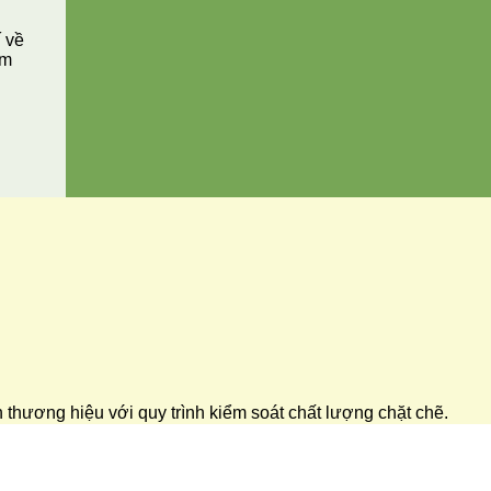
í về
ăm
ển thương hiệu với quy trình kiểm soát chất lượng chặt chẽ.