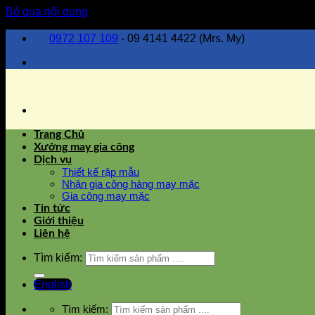
Bỏ qua nội dung
0972 107 109
- 09 4141 4422 (Mrs. My)
Trang Chủ
Xưởng may gia công
Dịch vụ
Thiết kế rập mẫu
Nhận gia công hàng may mặc
Gia công may mặc
Tin tức
Giới thiệu
Liên hệ
Tìm kiếm:
English
Tìm kiếm: