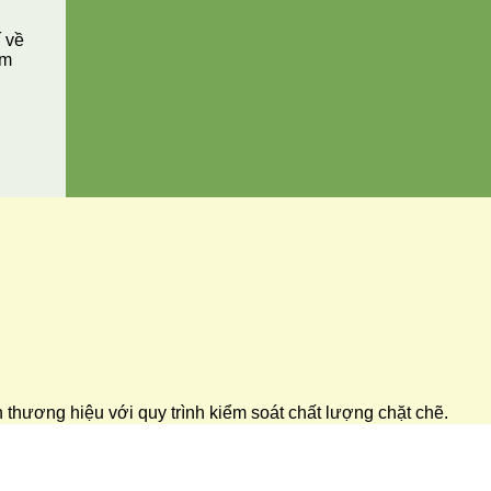
í về
ăm
ển thương hiệu với quy trình kiểm soát chất lượng chặt chẽ.