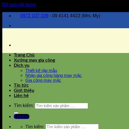
Bỏ qua nội dung
0972 107 109
- 09 4141 4422 (Mrs. My)
Trang Chủ
Xưởng may gia công
Dịch vụ
Thiết kế rập mẫu
Nhận gia công hàng may mặc
Gia công may mặc
Tin tức
Giới thiệu
Liên hệ
Tìm kiếm:
English
Tìm kiếm: