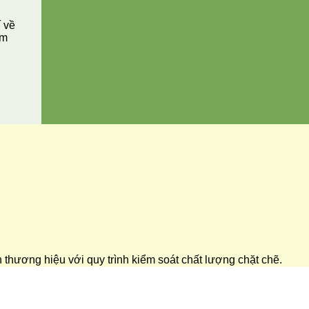
í về
ăm
ển thương hiệu với quy trình kiểm soát chất lượng chặt chẽ.