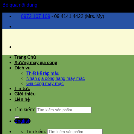
Bỏ qua nội dung
0972 107 109
- 09 4141 4422 (Mrs. My)
Trang Chủ
Xưởng may gia công
Dịch vụ
Thiết kế rập mẫu
Nhận gia công hàng may mặc
Gia công may mặc
Tin tức
Giới thiệu
Liên hệ
Tìm kiếm:
English
Tìm kiếm: