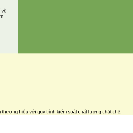
í về
ăm
ển thương hiệu với quy trình kiểm soát chất lượng chặt chẽ.