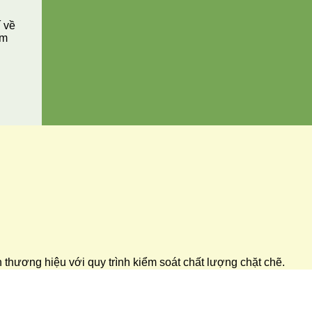
í về
ăm
ển thương hiệu với quy trình kiểm soát chất lượng chặt chẽ.