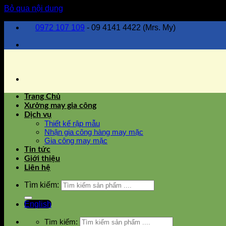
Bỏ qua nội dung
0972 107 109
- 09 4141 4422 (Mrs. My)
Trang Chủ
Xưởng may gia công
Dịch vụ
Thiết kế rập mẫu
Nhận gia công hàng may mặc
Gia công may mặc
Tin tức
Giới thiệu
Liên hệ
Tìm kiếm:
English
Tìm kiếm: