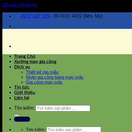
Bỏ qua nội dung
0972 107 109
- 09 4141 4422 (Mrs. My)
Trang Chủ
Xưởng may gia công
Dịch vụ
Thiết kế rập mẫu
Nhận gia công hàng may mặc
Gia công may mặc
Tin tức
Giới thiệu
Liên hệ
Tìm kiếm:
English
Tìm kiếm: