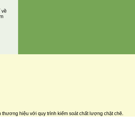
í về
ăm
ển thương hiệu với quy trình kiểm soát chất lượng chặt chẽ.