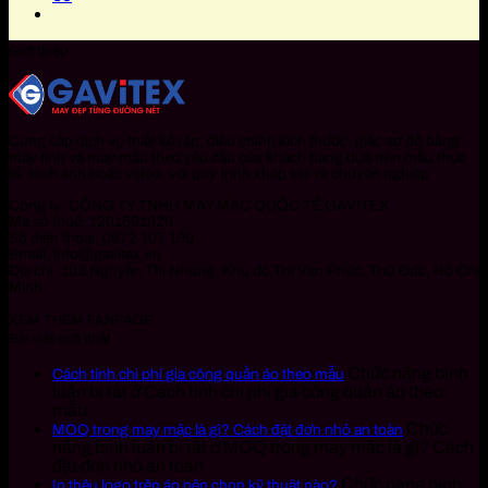
Giới thiệu
Cung cấp dịch vụ thiết kế rập, điều chỉnh kích thước, giác sơ đồ bằng
máy tính và may mẫu theo yêu cầu của khách hàng dựa trên mẫu thực
tế, hình ảnh hoặc video, với quy trình khép kín và chuyên nghiệp
Công ty: CÔNG TY TNHH MAY MẶC QUỐC TẾ GAVITEX
Mã số thuế: 1201691020
Số điện thoại: 0972 107 109
Email: info@gavitex.vn
Địa chỉ: 103 Nguyễn Thị Nhung, Khu đô Thị Vạn Phúc, Thủ Đức, Hồ Chí
Minh
XEM THÊM FANPAGE
Bài viết mới nhất
Chức năng bình
Cách tính chi phí gia công quần áo theo mẫu
luận bị tắt
ở Cách tính chi phí gia công quần áo theo
mẫu
Chức
MOQ trong may mặc là gì? Cách đặt đơn nhỏ an toàn
năng bình luận bị tắt
ở MOQ trong may mặc là gì? Cách
đặt đơn nhỏ an toàn
Chức năng bình
In thêu logo trên áo nên chọn kỹ thuật nào?