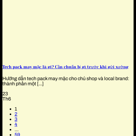
Tech pack may mặc là gì? Cần chuẩn bị gì trước khi gửi xưởng
Hướng dẫn tech pack may mặc cho chủ shop và local brand:
thành phần một [...]
23
Th6
1
2
3
4
…
59