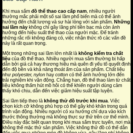
Khi mua sắm
đồ thể thao cao cấp nam
, nhiều người
thường mắc phải một số sai lầm phổ biến mà có thể ảnh
hưởng đến chất lượng và sự hài lòng với sản phẩm.
Những
sai lầm này
không chỉ gây lãng phí tiền bạc mà còn ảnh
hưởng đến hiệu suất thể thao của người mặc. Để tránh
những rắc rối không đáng có, việc nhận thức rõ các vấn đề
này là rất quan trọng.
Một trong những sai lầm lớn nhất là
không kiểm tra chất
liệu
của đồ thể thao. Nhiều người mua sắm thường bị hấp
dẫn bởi giá cả hay thương hiệu mà quên đi yếu tố quyết định
đến độ bền và khả năng thoát ẩm của sản phẩm. Chất liệu
như
polyester, nylon
hay
cotton
có thể ảnh hưởng lớn đến
trải nghiệm khi vận động. Chẳng hạn, đồ thể thao làm từ chất
liệu không thấm hút mồ hôi có thể khiến người dùng cảm
thấy khó chịu, dẫn đến việc giảm hiệu suất tập luyện.
Sai lầm tiếp theo là
không thử đồ trước khi mua
. Việc
chọn kích cỡ không phù hợp có thể gây khó khăn trong quá
trình vận động. Nhiều người có xu hướng chỉ dựa vào kích
thước thông thường mà không thực sự thử trên cơ thể mình.
Điều này đặc biệt quan trọng khi mua sắm trực tuyến, nơi mà
không thể mặc thử sản phẩm. Việc không thử đồ có thể dẫn
đến việc mua những món đồ không vừa, gây lãng phí không