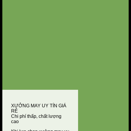
XƯỞNG MAY UY TÍN GIÁ
RẺ
Chi phí thấp, chất lượng
cao