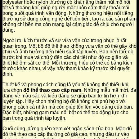
polyester hoặc nylon thường có khả năng thấm hút mồ hôi
tốt và thoáng khí, giúp người mặc luôn cảm thấy thoải mái
trong suốt quá trình vận động. Những thương hiệu nổi tiếng
thường sử dụng công nghệ dệt tiên tiến, tạo ra các sản phẩm
không chỉ bền mà còn mang lại cảm giác dễ chịu cho người
dùng.
Ngoài ra, kích thước và sự vừa vặn của trang phục là rất
quan trọng. Một bộ đồ thể thao không vừa vặn có thể gây khó
chịu và ảnh hưởng đến hiệu suất tập luyện. Bạn nên thử đồ
trước khi mua và chú ý đến các chi tiết như độ co giãn và
thiết kế ôm sát cơ thể. Mỗi thương hiệu có thể có bảng kích
thước khác nhau, vì vậy hãy tham khảo kỹ trước khi quyết
định.
Thiết kế và phong cách cũng là yếu tố không thể thiếu khi
lựa chọn
đồ thể thao cao cấp nam
. Những mẫu mã mới, đa
dạng về màu sắc và kiểu dáng sẽ giúp bạn tự tin hơn khi
luyện tập. Hãy chọn những bộ đồ không chỉ phù hợp với
phong cách cá nhân mà còn giúp tôn lên vóc dáng của bạn.
Đặc biệt, những gam màu nổi bật có thể tạo động lực cho
bạn trong quá trình tập luyện.
Cuối cùng, đừng quên xem xét ngân sách của bạn. Mặc dù
đồ thể thao cao cấp thường có giá cao, nhưng đầu tư vào