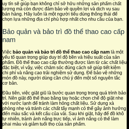
uy tín sẽ giúp bạn không chỉ sở hữu những sản phẩm chất
lượng mà còn được đảm bảo về quyền lợi và dịch vụ sau
bán hàng. Hãy luôn là một người tiêu dùng thông thái để
chọn lựa những địa chỉ phù hợp nhất cho nhu cầu của bạn.
Bảo quản và bảo trì đồ thể thao cao cấp
nam
Việc
bảo quản và bảo trì đồ thể thao cao cấp nam
là một
yếu tố quan trọng giúp duy trì độ bền và hiệu suất của sản
phẩm. Đồ thể thao cao cấp thường được làm từ các chất liệu
đặc biệt, vì vậy, việc chăm sóc đúng cách sẽ giúp tiết kiệm
chi phí và nâng cao trải nghiệm sử dụng. Để bảo vệ những
món đồ này, người dùng cần chú ý đến một số nguyên tắc
cơ bản.
Đầu tiên, việc giặt giũ là bước quan trọng trong quá trình bảo
trì. Nên giặt đồ thể thao bằng tay hoặc chọn chế độ giặt nhẹ
với nước lạnh để tránh làm hỏng chất liệu. Sử dụng xà
phòng nhẹ và tránh các chất tẩy mạnh có thể gây ảnh hưởng
đến màu sắc và kết cấu của vải. Sau khi giặt, hãy để đồ khô
tự nhiên, tránh ánh nắng trực tiếp, vì ánh nắng có thể làm
phai màu và giảm tuổi thọ của sản phẩm.