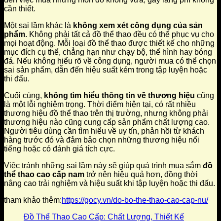
cần thiết.
Một sai lầm khác là
không xem xét công dụng của sản
phẩm
. Không phải tất cả đồ thể thao đều có thể phục vụ cho
mọi hoạt động. Mỗi loại đồ thể thao được thiết kế cho những
mục đích cụ thể, chẳng hạn như chạy bộ, thể hình hay bóng
đá. Nếu không hiểu rõ về công dụng, người mua có thể chọn
sai sản phẩm, dẫn đến hiệu suất kém trong tập luyện hoặc
thi đấu.
Cuối cùng,
không tìm hiểu thông tin về thương hiệu
cũng
là một lỗi nghiêm trọng. Thời điểm hiện tại, có rất nhiều
thương hiệu đồ thể thao trên thị trường, nhưng không phải
thương hiệu nào cũng cung cấp sản phẩm chất lượng cao.
Người tiêu dùng cần tìm hiểu về uy tín, phản hồi từ khách
hàng trước đó và đảm bảo chọn những thương hiệu nổi
tiếng hoặc có đánh giá tích cực.
Việc tránh những sai lầm này sẽ giúp quá trình mua sắm
đồ
thể thao cao cấp nam
trở nên hiệu quả hơn, đồng thời
nâng cao trải nghiệm và hiệu suất khi tập luyện hoặc thi đấu.
tham khảo thêm:
https://gocy.vn/do-bo-the-thao-cao-cap-nu/
Đồ Thể Thao Cao Cấp: Chất Lượng, Thiết Kế