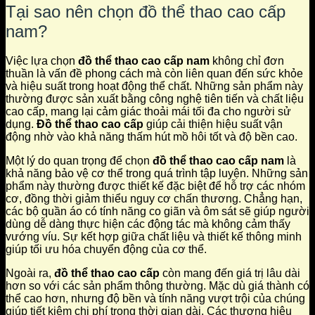
Tại sao nên chọn đồ thể thao cao cấp
nam?
Việc lựa chọn
đồ thể thao cao cấp nam
không chỉ đơn
thuần là vấn đề phong cách mà còn liên quan đến sức khỏe
và hiệu suất trong hoạt động thể chất. Những sản phẩm này
thường được sản xuất bằng công nghệ tiên tiến và chất liệu
cao cấp, mang lại cảm giác thoải mái tối đa cho người sử
dụng.
Đồ thể thao cao cấp
giúp cải thiện hiệu suất vận
động nhờ vào khả năng thấm hút mồ hôi tốt và độ bền cao.
Một lý do quan trọng để chọn
đồ thể thao cao cấp nam
là
khả năng bảo vệ cơ thể trong quá trình tập luyện. Những sản
phẩm này thường được thiết kế đặc biệt để hỗ trợ các nhóm
cơ, đồng thời giảm thiểu nguy cơ chấn thương. Chẳng hạn,
các bộ quần áo có tính năng co giãn và ôm sát sẽ giúp người
dùng dễ dàng thực hiện các động tác mà không cảm thấy
vướng víu. Sự kết hợp giữa chất liệu và thiết kế thông minh
giúp tối ưu hóa chuyển động của cơ thể.
Ngoài ra,
đồ thể thao cao cấp
còn mang đến giá trị lâu dài
hơn so với các sản phẩm thông thường. Mặc dù giá thành có
thể cao hơn, nhưng độ bền và tính năng vượt trội của chúng
giúp tiết kiệm chi phí trong thời gian dài. Các thương hiệu