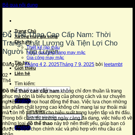
Bỏ qua nội dung
Trang Chủ
Đồ Thể Thao Cao Cấp Nam: Thời
Xưởng may gia công
Trang, Chất Lượng Và Tiện Lợi Cho
Dịch vụ
Thiết kế rập mẫu
Người Tập Luyện
Nhận gia công hàng may mặc
Gia công may mặc
Tin tức
Đăng vào
Tháng 4 2, 2025
Tháng 7 9, 2025
bởi
leetambt
Giới thiệu
Liên hệ
02
Th4
Tìm kiếm:
Đồ thể thao cao cấp nam
không chỉ đơn thuần là trang
phục mà còn là biểu tượng của phong cách và sự chuyên
English
nghiệp trong mọi hoạt động thể thao. Việc lựa chọn những
sản phẩm chất lượng cao không chỉ mang lại sự thoải mái
Tìm kiếm:
mà còn hỗ trợ tối đa cho hiệu suất trong luyện tập và thi đấu.
Trong bối cảnh thị trường ngày càng đa dạng, việc hiểu rõ về
những loại
đồ thể thao
này trở nên thiết yếu, giúp bạn có
English
được sự lựa chọn chính xác và phù hợp với nhu cầu cá
nhân.