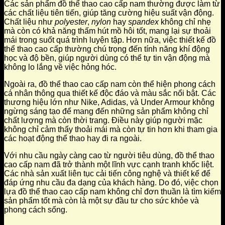
Các sản phẩm đồ thể thao cao cấp nam thường được làm từ
các chất liệu tiên tiến, giúp tăng cường hiệu suất vận động.
Chất liệu như
polyester
,
nylon
hay
spandex
không chỉ nhẹ
mà còn có khả năng thấm hút mồ hôi tốt, mang lại sự thoải
mái trong suốt quá trình luyện tập. Hơn nữa, việc thiết kế đồ
thể thao cao cấp thường chú trọng đến tính năng khí động
học và độ bền, giúp người dùng có thể tự tin vận động mà
không lo lắng về việc hỏng hóc.
Ngoài ra, đồ thể thao cao cấp nam còn thể hiện phong cách
cá nhân thông qua thiết kế độc đáo và màu sắc nổi bật. Các
thương hiệu lớn như Nike, Adidas, và Under Armour không
ngừng sáng tạo để mang đến những sản phẩm không chỉ
chất lượng mà còn thời trang. Điều này giúp người mặc
không chỉ cảm thấy thoải mái mà còn tự tin hơn khi tham gia
các hoạt động thể thao hay đi ra ngoài.
Với nhu cầu ngày càng cao từ người tiêu dùng, đồ thể thao
cao cấp nam đã trở thành một lĩnh vực cạnh tranh khốc liệt.
Các nhà sản xuất liên tục cải tiến công nghệ và thiết kế để
đáp ứng nhu cầu đa dạng của khách hàng. Do đó, việc chọn
lựa đồ thể thao cao cấp nam không chỉ đơn thuần là tìm kiếm
sản phẩm tốt mà còn là một sự đầu tư cho sức khỏe và
phong cách sống.