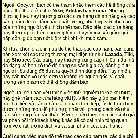
Ngoài Gocy.vn, bạn có thể tham khảo thêm các hệ thống cửa
hàng thể thao lớn như
Nike
,
Adidas
hay
Puma
. Những
thương hiệu này thường có các cửa hàng chính hãng và các
sản phẩm được đảm bảo chất lượng, phù hợp với nhu cầu
của những người yêu thích thể thao. Đặc biệt, các cửa hàng
này thường tổ chức chương trình khuyến mãi và giảm giá
hấp dẫn, giúp bạn tiết kiệm chi phí khi mua sắm.
Khi lựa chọn địa chỉ mua đồ thể thao cao cấp nam, bạn cũng
nên xem xét các trang thương mại điện tử như
Lazada
,
Tiki
,
hay
Shopee
. Các trang này thường cung cấp nhiều mẫu mã
đa dạng và bạn có thể dễ dàng so sánh giá cả, đánh giá từ
người tiêu dùng để đưa ra quyết định đúng đắn. Tuy nhiên,
hãy cẩn thận với các đơn vị không rõ nguồn gốc, vì chất
lượng sản phẩm có thể không đảm bảo.
Ngoài ra, nếu bạn yêu thích việc thử nghiệm trước khi mua,
hãy ghé thăm các cửa hàng vật lý. Việc này giúp bạn kiểm
tra chất liệu và cảm nhận sản phẩm trực tiếp, từ đó lựa chọn
được những món đồ phù hợp nhất với phong cách và nhu
cầu sử dụng của bản thân. Đừng quên theo dõi các đánh giá
và phản hồi từ khách hàng khác để có cái nhìn tổng quan
hơn về chất lượng dịch vụ và sản phẩm của cửa hàng.
Cuối cùng, việc mua đồ thể thao cao cấp nam tại các địa chỉ