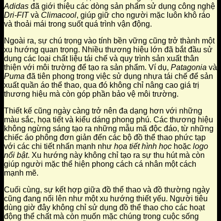
Adidas
đã giới thiệu các dòng sản phẩm sử dụng công nghệ
Dri-FIT
và
Climacool
, giúp giữ cho người mặc luôn khô ráo
và thoải mái trong suốt quá trình vận động.
Ngoài ra, sự chú trọng vào tính bền vững cũng trở thành một
xu hướng quan trọng. Nhiều thương hiệu lớn đã bắt đầu sử
dụng các loại chất liệu tái chế và quy trình sản xuất thân
thiện với môi trường để tạo ra sản phẩm. Ví dụ,
Patagonia
và
Puma
đã tiên phong trong việc sử dụng nhựa tái chế để sản
xuất quần áo thể thao, qua đó không chỉ nâng cao giá trị
thương hiệu mà còn góp phần bảo vệ môi trường.
Thiết kế cũng ngày càng trở nên đa dạng hơn với những
màu sắc, họa tiết và kiểu dáng phong phú. Các thương hiệu
không ngừng sáng tạo ra những mẫu mã độc đáo, từ những
chiếc áo phông đơn giản đến các bộ đồ thể thao phức tạp
với các chi tiết nhấn mạnh như
họa tiết hình học
hoặc
logo
nổi bật
. Xu hướng này không chỉ tạo ra sự thu hút mà còn
giúp người mặc thể hiện phong cách cá nhân một cách
mạnh mẽ.
Cuối cùng, sự kết hợp giữa đồ thể thao và đồ thường ngày
cũng đang nổi lên như một xu hướng thiết yếu. Người tiêu
dùng giờ đây không chỉ sử dụng đồ thể thao cho các hoạt
động thể chất mà còn muốn mặc chúng trong cuộc sống