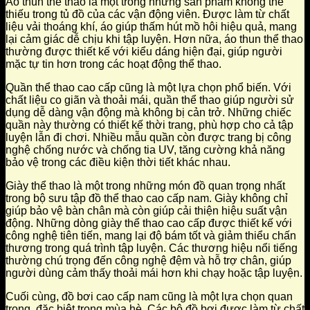
Áo thun thể thao là một trong những sản phẩm không thể
thiếu trong tủ đồ của các vận động viên. Được làm từ chất
liệu vải thoáng khí, áo giúp thấm hút mồ hôi hiệu quả, mang
lại cảm giác dễ chịu khi tập luyện. Hơn nữa, áo thun thể thao
thường được thiết kế với kiểu dáng hiện đại, giúp người
mặc tự tin hơn trong các hoạt động thể thao.
Quần thể thao cao cấp cũng là một lựa chọn phổ biến. Với
chất liệu co giãn và thoải mái, quần thể thao giúp người sử
dụng dễ dàng vận động mà không bị cản trở. Những chiếc
quần này thường có thiết kế thời trang, phù hợp cho cả tập
luyện lẫn đi chơi. Nhiều mẫu quần còn được trang bị công
nghệ chống nước và chống tia UV, tăng cường khả năng
bảo vệ trong các điều kiện thời tiết khác nhau.
Giày thể thao là một trong những món đồ quan trọng nhất
trong bộ sưu tập đồ thể thao cao cấp nam. Giày không chỉ
giúp bảo vệ bàn chân mà còn giúp cải thiện hiệu suất vận
động. Những dòng giày thể thao cao cấp được thiết kế với
công nghệ tiên tiến, mang lại độ bám tốt và giảm thiểu chấn
thương trong quá trình tập luyện. Các thương hiệu nổi tiếng
thường chú trọng đến công nghệ đệm và hỗ trợ chân, giúp
người dùng cảm thấy thoải mái hơn khi chạy hoặc tập luyện.
Cuối cùng, đồ bơi cao cấp nam cũng là một lựa chọn quan
trọng, đặc biệt trong mùa hè. Các bộ đồ bơi được làm từ chất