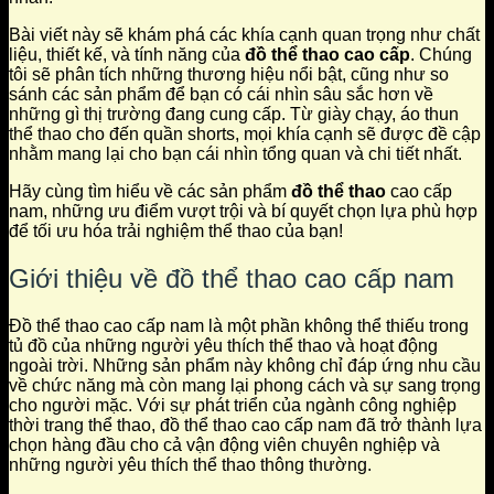
Bài viết này sẽ khám phá các khía cạnh quan trọng như chất
liệu, thiết kế, và tính năng của
đồ thể thao cao cấp
. Chúng
tôi sẽ phân tích những thương hiệu nổi bật, cũng như so
sánh các sản phẩm để bạn có cái nhìn sâu sắc hơn về
những gì thị trường đang cung cấp. Từ giày chạy, áo thun
thể thao cho đến quần shorts, mọi khía cạnh sẽ được đề cập
nhằm mang lại cho bạn cái nhìn tổng quan và chi tiết nhất.
Hãy cùng tìm hiểu về các sản phẩm
đồ thể thao
cao cấp
nam, những ưu điểm vượt trội và bí quyết chọn lựa phù hợp
để tối ưu hóa trải nghiệm thể thao của bạn!
Giới thiệu về đồ thể thao cao cấp nam
Đồ thể thao cao cấp nam là một phần không thể thiếu trong
tủ đồ của những người yêu thích thể thao và hoạt động
ngoài trời. Những sản phẩm này không chỉ đáp ứng nhu cầu
về chức năng mà còn mang lại phong cách và sự sang trọng
cho người mặc. Với sự phát triển của ngành công nghiệp
thời trang thể thao, đồ thể thao cao cấp nam đã trở thành lựa
chọn hàng đầu cho cả vận động viên chuyên nghiệp và
những người yêu thích thể thao thông thường.