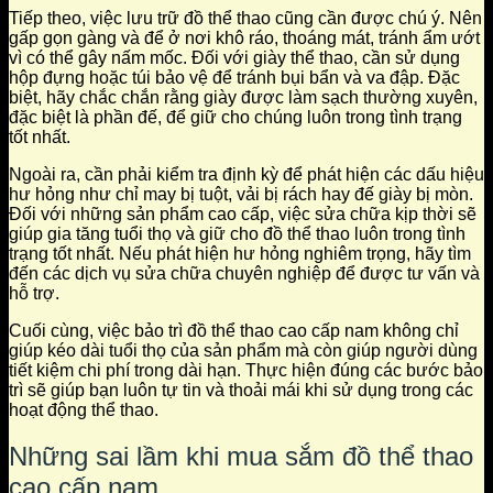
Tiếp theo, việc lưu trữ đồ thể thao cũng cần được chú ý. Nên
gấp gọn gàng và để ở nơi khô ráo, thoáng mát, tránh ẩm ướt
vì có thể gây nấm mốc. Đối với giày thể thao, cần sử dụng
hộp đựng hoặc túi bảo vệ để tránh bụi bẩn và va đập. Đặc
biệt, hãy chắc chắn rằng giày được làm sạch thường xuyên,
đặc biệt là phần đế, để giữ cho chúng luôn trong tình trạng
tốt nhất.
Ngoài ra, cần phải kiểm tra định kỳ để phát hiện các dấu hiệu
hư hỏng như chỉ may bị tuột, vải bị rách hay đế giày bị mòn.
Đối với những sản phẩm cao cấp, việc sửa chữa kịp thời sẽ
giúp gia tăng tuổi thọ và giữ cho đồ thể thao luôn trong tình
trạng tốt nhất. Nếu phát hiện hư hỏng nghiêm trọng, hãy tìm
đến các dịch vụ sửa chữa chuyên nghiệp để được tư vấn và
hỗ trợ.
Cuối cùng, việc bảo trì đồ thể thao cao cấp nam không chỉ
giúp kéo dài tuổi thọ của sản phẩm mà còn giúp người dùng
tiết kiệm chi phí trong dài hạn. Thực hiện đúng các bước bảo
trì sẽ giúp bạn luôn tự tin và thoải mái khi sử dụng trong các
hoạt động thể thao.
Những sai lầm khi mua sắm đồ thể thao
cao cấp nam