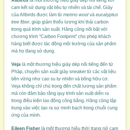
Allbirds
là một thương hiệu giày dép nổi tiếng với
cam kết sử dụng vật liệu tự nhiên và tái chế. Giày
của Allbirds được làm từ
merino wool
và
eucalyptus
tree fiber
, giúp giảm thiểu lượng khí thải carbon
trong quá trình sản xuất. Hãng cũng nổi bật với
chương trình “Carbon Footprint” cho phép khách
hàng biết được tác động môi trường của sản phẩm
mà họ đang sử dụng.
Veja
là một thương hiệu giày dép nổi tiếng đến từ
Pháp, chuyên sản xuất giày sneaker từ các vật liệu
bền vững như cao su tự nhiên và bông hữu cơ.
Veja không chỉ chú trọng đến chất lượng sản phẩm
mà còn đảm bảo rằng quy trình sản xuất diễn ra
trong điều kiện lao động công bằng. Hãng cũng tập
trung vào việc tạo ra sự minh bạch trong chuỗi cung
ứng của mình.
Eileen Fisher
là một thương hiệu thời trang nữ cam