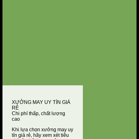
XƯỞNG MAY UY TÍN GIÁ
RẺ
Chi phí thấp, chất lượng
cao
Khi lựa chọn xưởng may uy
tín giá rẻ, hãy xem xét tiêu