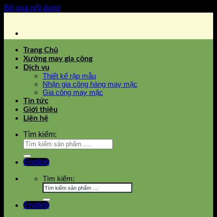
Bỏ qua nội dung
Trang Chủ
Xưởng may gia công
Dịch vụ
Thiết kế rập mẫu
Nhận gia công hàng may mặc
Gia công may mặc
Tin tức
Giới thiệu
Liên hệ
Tìm kiếm:
English
Tìm kiếm:
English