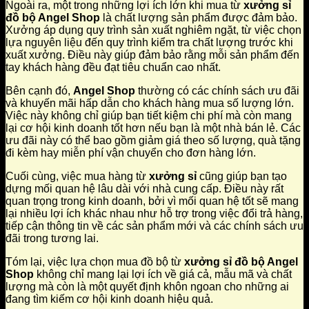
Ngoài ra, một trong những lợi ích lớn khi mua từ
xưởng sỉ
đồ bộ Angel Shop
là chất lượng sản phẩm được đảm bảo.
Xưởng áp dụng quy trình sản xuất nghiêm ngặt, từ việc chọn
lựa nguyên liệu đến quy trình kiểm tra chất lượng trước khi
xuất xưởng. Điều này giúp đảm bảo rằng mỗi sản phẩm đến
tay khách hàng đều đạt tiêu chuẩn cao nhất.
Bên cạnh đó,
Angel Shop
thường có các chính sách ưu đãi
và khuyến mãi hấp dẫn cho khách hàng mua số lượng lớn.
Việc này không chỉ giúp bạn tiết kiệm chi phí mà còn mang
lại cơ hội kinh doanh tốt hơn nếu bạn là một nhà bán lẻ. Các
ưu đãi này có thể bao gồm giảm giá theo số lượng, quà tặng
đi kèm hay miễn phí vận chuyển cho đơn hàng lớn.
Cuối cùng, việc mua hàng từ
xưởng sỉ
cũng giúp bạn tạo
dựng mối quan hệ lâu dài với nhà cung cấp. Điều này rất
quan trọng trong kinh doanh, bởi vì mối quan hệ tốt sẽ mang
lại nhiều lợi ích khác nhau như hỗ trợ trong việc đổi trả hàng,
tiếp cận thông tin về các sản phẩm mới và các chính sách ưu
đãi trong tương lai.
Tóm lại, việc lựa chọn mua đồ bộ từ
xưởng sỉ đồ bộ Angel
Shop
không chỉ mang lại lợi ích về giá cả, mẫu mã và chất
lượng mà còn là một quyết định khôn ngoan cho những ai
đang tìm kiếm cơ hội kinh doanh hiệu quả.