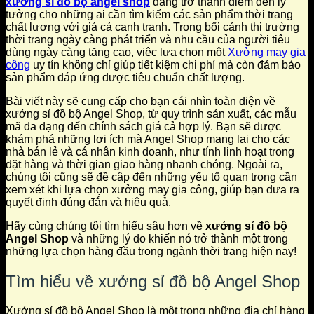
xưởng sỉ đồ bộ angel shop
đang trở thành điểm đến lý
tưởng cho những ai cần tìm kiếm các sản phẩm thời trang
chất lượng với giá cả cạnh tranh. Trong bối cảnh thị trường
thời trang ngày càng phát triển và nhu cầu của người tiêu
dùng ngày càng tăng cao, việc lựa chọn một
Xưởng may gia
công
uy tín không chỉ giúp tiết kiệm chi phí mà còn đảm bảo
sản phẩm đáp ứng được tiêu chuẩn chất lượng.
Bài viết này sẽ cung cấp cho bạn cái nhìn toàn diện về
xưởng sỉ đồ bộ Angel Shop, từ quy trình sản xuất, các mẫu
mã đa dạng đến chính sách giá cả hợp lý. Bạn sẽ được
khám phá những lợi ích mà Angel Shop mang lại cho các
nhà bán lẻ và cá nhân kinh doanh, như tính linh hoạt trong
đặt hàng và thời gian giao hàng nhanh chóng. Ngoài ra,
chúng tôi cũng sẽ đề cập đến những yếu tố quan trọng cần
xem xét khi lựa chọn xưởng may gia công, giúp bạn đưa ra
quyết định đúng đắn và hiệu quả.
Hãy cùng chúng tôi tìm hiểu sâu hơn về
xưởng sỉ đồ bộ
Angel Shop
và những lý do khiến nó trở thành một trong
những lựa chọn hàng đầu trong ngành thời trang hiện nay!
Tìm hiểu về xưởng sỉ đồ bộ Angel Shop
Xưởng sỉ đồ bộ Angel Shop là một trong những địa chỉ hàng