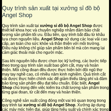
Quy trình sản xuất tại xưởng sỉ đồ bộ
Angel Shop
Quy trình sản xuất tại
xưởng sỉ đồ bộ Angel Shop
được
thiết kế khoa học và chuyên nghiệp nhằm đảm bảo chất
lượng sản phẩm tối ưu. Đầu tiên, quy trình bắt đầu từ khâu
lựa chọn nguyên liệu.
Angel Shop
sử dụng các loại vải cao
cấp, an toàn cho sức khỏe và thân thiện với môi trường.
Điều này không chỉ giúp sản phẩm bền bỉ mà còn mang lại
cảm giác thoải mái cho người mặc.
Sau khi nguyên liệu được chọn lọc kỹ lưỡng, các bước tiếp
theo trong quy trình sản xuất bao gồm cắt, may và hoàn
thiện. Mỗi công đoạn đều được thực hiện bởi đội ngũ thợ
may tay nghề cao, có nhiều năm kinh nghiệm. Quá trình cắt
vải được thực hiện chính xác để giảm thiểu lãng phí và đảm
bảo từng sản phẩm đều đạt tiêu chuẩn. Đặc biệt,
Angel
Shop
chú trọng đến việc kiểm tra chất lượng sản phẩm trong
từng giai đoạn, từ cắt đến may và hoàn thiện.
Công nghệ sản xuất cũng đóng một vai trò quan trọng trong
quy trình tại
xưởng sỉ đồ bộ Angel Shop
. Xưởng áp dụng
các máy móc hiện đại, giúp tăng hiệu suất và chính xác trong