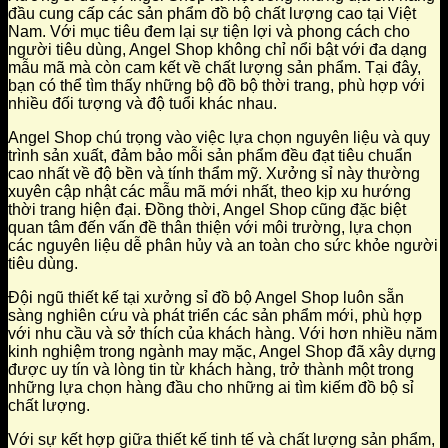
đầu cung cấp các sản phẩm đồ bộ chất lượng cao tại Việt
Nam. Với mục tiêu đem lại sự tiện lợi và phong cách cho
người tiêu dùng, Angel Shop không chỉ nổi bật với đa dạng
mẫu mã mà còn cam kết về chất lượng sản phẩm. Tại đây,
bạn có thể tìm thấy những bộ đồ bộ thời trang, phù hợp với
nhiều đối tượng và độ tuổi khác nhau.
Angel Shop chú trọng vào việc lựa chọn nguyên liệu và quy
trình sản xuất, đảm bảo mỗi sản phẩm đều đạt tiêu chuẩn
cao nhất về độ bền và tính thẩm mỹ. Xưởng sỉ này thường
xuyên cập nhật các mẫu mã mới nhất, theo kịp xu hướng
thời trang hiện đại. Đồng thời, Angel Shop cũng đặc biệt
quan tâm đến vấn đề thân thiện với môi trường, lựa chọn
các nguyên liệu dễ phân hủy và an toàn cho sức khỏe người
tiêu dùng.
Đội ngũ thiết kế tại xưởng sỉ đồ bộ Angel Shop luôn sẵn
sàng nghiên cứu và phát triển các sản phẩm mới, phù hợp
với nhu cầu và sở thích của khách hàng. Với hơn nhiều năm
kinh nghiệm trong ngành may mặc, Angel Shop đã xây dựng
được uy tín và lòng tin từ khách hàng, trở thành một trong
những lựa chọn hàng đầu cho những ai tìm kiếm đồ bộ sỉ
chất lượng.
Với sự kết hợp giữa thiết kế tinh tế và chất lượng sản phẩm,