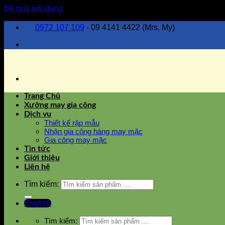
Bỏ qua nội dung
0972 107 109
- 09 4141 4422 (Mrs. My)
Trang Chủ
Xưởng may gia công
Dịch vụ
Thiết kế rập mẫu
Nhận gia công hàng may mặc
Gia công may mặc
Tin tức
Giới thiệu
Liên hệ
Tìm kiếm:
English
Tìm kiếm: