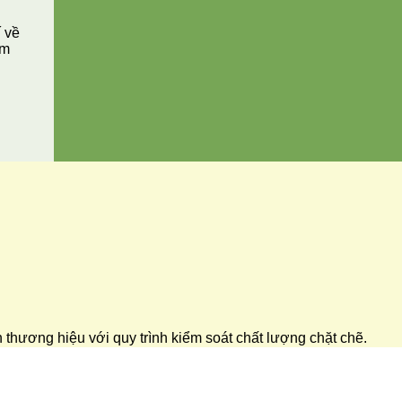
í về
ăm
ển thương hiệu với quy trình kiểm soát chất lượng chặt chẽ.