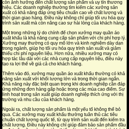
còn ảnh hưởng đến chất lượng sản phẩm và uy tín thương
hiệu. Các doanh nghiệp thường tìm kiếm các xưởng sản
xuất có khả năng đáp ứng tiêu chuẩn cao về chất lượng và
thời gian giao hàng. Điều này không chỉ giúp tối ưu hóa quy
trình sản xuất mà còn nâng cao sự hài lòng của khách hàng.
Một trong những lý do chính để chọn xưởng may quần áo
xuất khẩu là khả năng cung cấp sản phẩm với chi phí hợp lý.
Xưởng may thường có quy mô lớn và kinh nghiệm dày dạn
trong ngành, giúp họ tối ưu hóa quy trình sản xuất và giảm
thiểu chi phí nguyên liệu. Hơn nữa, nhiều xưởng may có
hợp tác lâu dài với các nhà cung cấp nguyên liệu, điều này
tạo ra lợi thế về giá cả cho khách hàng.
Thêm vào đó, xưởng may quần áo xuất khẩu thường có khả
năng sản xuất với khối lượng lớn và trong thời gian ngắn.
Khả năng này đặc biệt quan trọng khi doanh nghiệp cần đáp
ứng những đơn hàng gấp hoặc trong các mùa cao điểm. Sự
linh hoạt trong sản xuất giúp doanh nghiệp thích ứng với thị
trường và nhu cầu của khách hàng.
Ngoài ra, chất lượng sản phẩm là một yếu tố không thể bỏ
qua. Các xưởng may xuất khẩu thường tuân thủ các tiêu
chuẩn chất lượng quốc tế, từ quy trình sản xuất đến kiểm tra
chất lượng. Điều này không chỉ giúp đảm bảo sản phẩm đầu