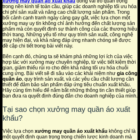
xưởng may quần áo xuất khẩu
đóng vai trò quan trọng
trong nền kinh tế toàn cầu, giúp các doanh nghiệp tối ưu hóa
chi phí sản xuất và nâng cao chất lượng sản phẩm. Trong
bối cảnh cạnh tranh ngày càng gay gắt, việc lựa chọn một
xưởng may uy tín không chỉ ảnh hưởng đến chất lượng sản
phẩm mà còn quyết định sự thành công của các thương hiệu
thời trang. Những yếu tố như quy trình sản xuất, công nghệ
may hiện đại, và khả năng đáp ứng nhanh chóng sẽ được
đề cập chi tiết trong bài viết này.
Bên cạnh đó, chúng ta sẽ khám phá những lợi ích của việc
hợp tác với xưởng may chuyên nghiệp, từ việc tiết kiệm thời
gian, giảm thiểu rủi ro cho đến khả năng tối ưu hóa chuỗi
cung ứng. Bài viết sẽ đi sâu vào các khái niệm như
gia công
quần áo
, quy trình sản xuất, và các yêu cầu chất lượng cần
thiết để đảm bảo sản phẩm đáp ứng tiêu chuẩn xuất khẩu.
Hãy cùng tìm hiểu để nắm bắt những thông tin cần thiết giúp
bạn đưa ra quyết định đúng đắn cho doanh nghiệp của mình.
Tại sao chọn xưởng may quần áo xuất
khẩu?
Việc lựa chọn
xưởng may quần áo xuất khẩu
không chỉ là
một quyết định quan trọng trong chiến lược kinh doanh mà