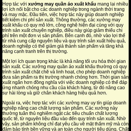
Hợp tác với
xưởng may quần áo xuất khẩu
mang lại nhiều
lợi ích nổi bật cho các doanh nghiệp trong ngành thời trang
và may mặc. Đầu tiên, việc hợp tác này giúp doanh nghiệp
tiết kiệm chi phí sản xuất. Thông thường, các xưởng may
xuất khẩu có quy mô lớn, công nghệ hiện đại cùng với quy
trình sản xuất chuyên nghiệp, điều này giúp giảm thiểu chi
phí trên một đơn vị sản phẩm. Bên cạnh đó, nhờ vào lợi thế
từ nhà cung cấp nguyên liệu và quy trình sản xuất hiệu quả,
doanh nghiệp có thể giảm giá thành sản phẩm và tăng khả
năng cạnh tranh trên thị trường.
Một lợi ích quan trọng khác là khả năng tối ưu hóa thời gian
sản xuất. Các xưởng may quần áo xuất khẩu thường có quy
trình sản xuất chặt chẽ và linh hoạt, cho phép doanh nghiệp
đưa sản phẩm ra thị trường nhanh chóng hơn. Thời gian sản
xuất ngắn hơn đồng nghĩa với việc doanh nghiệp có thể đáp
ứng nhanh chóng nhu cầu của khách hàng, từ đó nâng cao
sự hài lòng và giữ chân khách hàng hiệu quả hơn.
Ngoài ra, việc hợp tác với các xưởng may uy tín giúp doanh
nghiệp nâng cao chất lượng sản phẩm. Các xưởng này
thường tuân thủ nghiêm ngặt các tiêu chuẩn chất lượng
quốc tế, từ nguyên liệu đầu vào đến quy trình sản xuất. Nhờ
vậy, sản phẩm không chỉ đạt yêu cầu về mặt thẩm mỹ mà còn
đảm bảo tính bền vững và an toàn cho người tiêu dùng. Chất