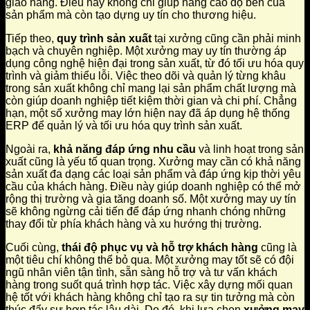
giao hàng. Điều này không chỉ giúp nâng cao độ bền của
sản phẩm mà còn tạo dựng uy tín cho thương hiệu.
Tiếp theo,
quy trình sản xuất
tại xưởng cũng cần phải minh
bạch và chuyên nghiệp. Một xưởng may uy tín thường áp
dụng công nghệ hiện đại trong sản xuất, từ đó tối ưu hóa quy
trình và giảm thiểu lỗi. Việc theo dõi và quản lý từng khâu
trong sản xuất không chỉ mang lại sản phẩm chất lượng mà
còn giúp doanh nghiệp tiết kiệm thời gian và chi phí. Chẳng
hạn, một số xưởng may lớn hiện nay đã áp dụng hệ thống
ERP để quản lý và tối ưu hóa quy trình sản xuất.
Ngoài ra,
khả năng đáp ứng nhu cầu
và linh hoạt trong sản
xuất cũng là yếu tố quan trọng. Xưởng may cần có khả năng
sản xuất đa dạng các loại sản phẩm và đáp ứng kịp thời yêu
cầu của khách hàng. Điều này giúp doanh nghiệp có thể mở
rộng thị trường và gia tăng doanh số. Một xưởng may uy tín
sẽ không ngừng cải tiến để đáp ứng nhanh chóng những
thay đổi từ phía khách hàng và xu hướng thị trường.
Cuối cùng,
thái độ phục vụ và hỗ trợ khách hàng
cũng là
một tiêu chí không thể bỏ qua. Một xưởng may tốt sẽ có đội
ngũ nhân viên tận tình, sẵn sàng hỗ trợ và tư vấn khách
hàng trong suốt quá trình hợp tác. Việc xây dựng mối quan
hệ tốt với khách hàng không chỉ tạo ra sự tin tưởng mà còn
thúc đẩy sự hợp tác lâu dài. Do đó, khi lựa chọn
xưởng may