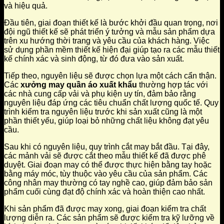
và hiệu quả.
Đầu tiên, giai đoạn thiết kế là bước khởi đầu quan trọng, nơi
đội ngũ thiết kế sẽ phát triển ý tưởng và mẫu sản phẩm dựa
trên xu hướng thời trang và yêu cầu của khách hàng. Việc
sử dụng phần mềm thiết kế hiện đại giúp tạo ra các mẫu thiết
kế chính xác và sinh động, từ đó đưa vào sản xuất.
Tiếp theo, nguyên liệu sẽ được chọn lựa một cách cẩn thận.
Các
xưởng may quần áo xuất khẩu
thường hợp tác với
các nhà cung cấp vải và phụ kiện uy tín, đảm bảo rằng
nguyên liệu đáp ứng các tiêu chuẩn chất lượng quốc tế. Quy
trình kiểm tra nguyên liệu trước khi sản xuất cũng là một
phần thiết yếu, giúp loại bỏ những chất liệu không đạt yêu
cầu.
Sau khi có nguyên liệu, quy trình cắt may bắt đầu. Tại đây,
các mảnh vải sẽ được cắt theo mẫu thiết kế đã được phê
duyệt. Giai đoạn may có thể được thực hiện bằng tay hoặc
bằng máy móc, tùy thuộc vào yêu cầu của sản phẩm. Các
công nhân may thường có tay nghề cao, giúp đảm bảo sản
phẩm cuối cùng đạt độ chính xác và hoàn thiện cao nhất.
Khi sản phẩm đã được may xong, giai đoạn kiểm tra chất
lượng diễn ra. Các sản phẩm sẽ được kiểm tra kỹ lưỡng về