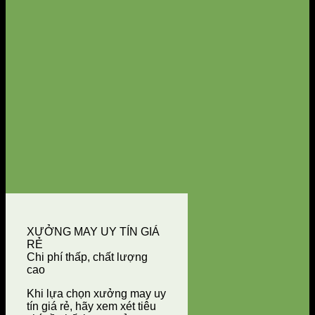
XƯỞNG MAY UY TÍN GIÁ
RẺ
Chi phí thấp, chất lượng
cao
Khi lựa chọn xưởng may uy
tín giá rẻ, hãy xem xét tiêu