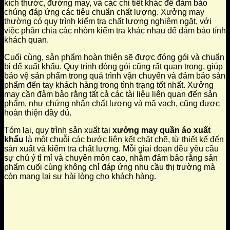
kích thước, đường may, và các chi tiết khác để đảm bảo
chúng đáp ứng các tiêu chuẩn chất lượng. Xưởng may
thường có quy trình kiểm tra chất lượng nghiêm ngặt, với
việc phân chia các nhóm kiểm tra khác nhau để đảm bảo tính
khách quan.
Cuối cùng, sản phẩm hoàn thiện sẽ được đóng gói và chuẩn
bị để xuất khẩu. Quy trình đóng gói cũng rất quan trọng, giúp
bảo vệ sản phẩm trong quá trình vận chuyển và đảm bảo sản
phẩm đến tay khách hàng trong tình trạng tốt nhất. Xưởng
may cần đảm bảo rằng tất cả các tài liệu liên quan đến sản
phẩm, như chứng nhận chất lượng và mã vạch, cũng được
hoàn thiện đầy đủ.
Tóm lại, quy trình sản xuất tại
xưởng may quần áo xuất
khẩu
là một chuỗi các bước liên kết chặt chẽ, từ thiết kế đến
sản xuất và kiểm tra chất lượng. Mỗi giai đoạn đều yêu cầu
sự chú ý tỉ mỉ và chuyên môn cao, nhằm đảm bảo rằng sản
phẩm cuối cùng không chỉ đáp ứng nhu cầu thị trường mà
còn mang lại sự hài lòng cho khách hàng.