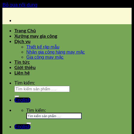
Bỏ qua nội dung
Trang Chủ
Xưởng may gia công
Dịch vụ
Thiết kế rập mẫu
Nhận gia công hàng may mặc
Gia công may mặc
Tin tức
Giới thiệu
Liên hệ
Tìm kiếm:
English
Tìm kiếm:
English