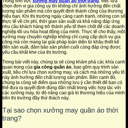
Trong lĩnh vực
xưởng may quần áo thời trang
, việc lựa
chọn đơn vị gia công uy tín không chỉ ảnh hưởng đến chất
lượng sản phẩm mà còn quyết định thành công của thương
hiệu bạn. Khi thị trường ngày càng cạnh tranh, những con số
thực tế về chi phí, thời gian sản xuất và khả năng đáp ứng
nhu cầu khách hàng trở thành yếu tố then chốt để các doanh
nghiệp tối ưu hóa hoạt động của mình. Thực tế cho thấy, một
xưởng may chuyên nghiệp không chỉ cung cấp dịch vụ gia
công mà còn mang lại giải pháp toàn diện từ khâu thiết kế
đến sản xuất, đảm bảo sản phẩm cuối cùng đáp ứng được
yêu cầu khắt khe của thị trường.
Trong bài viết này, chúng ta sẽ cùng khám phá các khía cạnh
quan trọng của
gia công quần áo
, bao gồm quy trình sản
xuất, tiêu chí lựa chọn xưởng may, và cách mà những yếu tố
này ảnh hưởng đến chất lượng sản phẩm. Bên cạnh đó,
chúng ta cũng sẽ điểm qua những lưu ý cần thiết để bạn có
thể đưa ra quyết định đúng đắn nhất trong việc hợp tác với
các xưởng may, từ đó nâng cao giá trị thương hiệu của mình
trên thị trường đầy thử thách này.
Tại sao chọn xưởng may quần áo thời
trang?