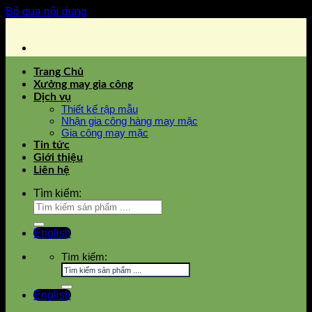
Bỏ qua nội dung
Trang Chủ
Xưởng may gia công
Dịch vụ
Thiết kế rập mẫu
Nhận gia công hàng may mặc
Gia công may mặc
Tin tức
Giới thiệu
Liên hệ
Tìm kiếm:
English
Tìm kiếm:
English