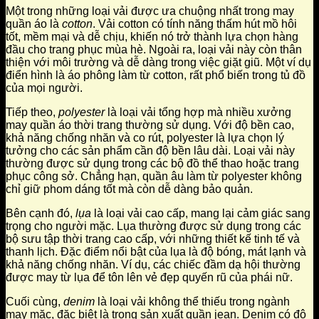
Một trong những loại vải được ưa chuộng nhất trong may
quần áo là
cotton
. Vải cotton có tính năng thấm hút mồ hôi
tốt, mềm mại và dễ chịu, khiến nó trở thành lựa chọn hàng
đầu cho trang phục mùa hè. Ngoài ra, loại vải này còn thân
thiện với môi trường và dễ dàng trong việc giặt giũ. Một ví dụ
điển hình là áo phông làm từ cotton, rất phổ biến trong tủ đồ
của mọi người.
Tiếp theo,
polyester
là loại vải tổng hợp mà nhiều xưởng
may quần áo thời trang thường sử dụng. Với độ bền cao,
khả năng chống nhăn và co rút, polyester là lựa chọn lý
tưởng cho các sản phẩm cần độ bền lâu dài. Loại vải này
thường được sử dụng trong các bộ đồ thể thao hoặc trang
phục công sở. Chẳng hạn, quần âu làm từ polyester không
chỉ giữ phom dáng tốt mà còn dễ dàng bảo quản.
Bên cạnh đó,
lụa
là loại vải cao cấp, mang lại cảm giác sang
trọng cho người mặc. Lụa thường được sử dụng trong các
bộ sưu tập thời trang cao cấp, với những thiết kế tinh tế và
thanh lịch. Đặc điểm nổi bật của lụa là độ bóng, mát lạnh và
khả năng chống nhăn. Ví dụ, các chiếc đầm dạ hội thường
được may từ lụa để tôn lên vẻ đẹp quyến rũ của phái nữ.
Cuối cùng,
denim
là loại vải không thể thiếu trong ngành
may mặc, đặc biệt là trong sản xuất quần jean. Denim có độ