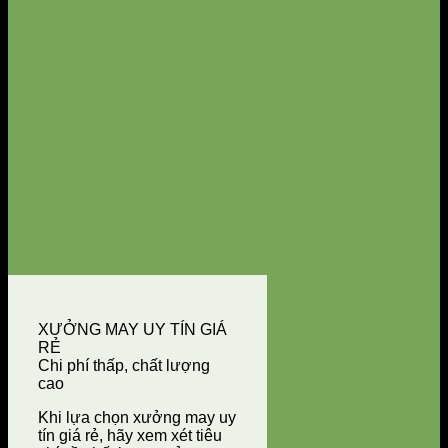
XƯỞNG MAY UY TÍN GIÁ
RẺ
Chi phí thấp, chất lượng
cao
Khi lựa chọn xưởng may uy
tín giá rẻ, hãy xem xét tiêu