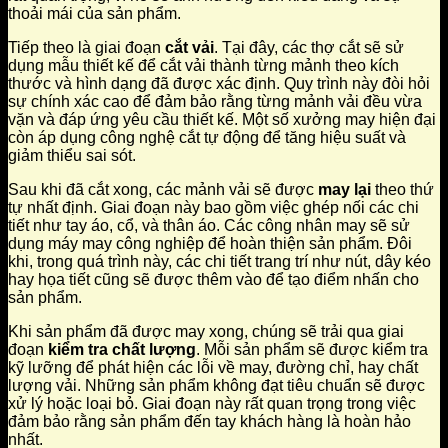
thoải mái của sản phẩm.
Tiếp theo là giai đoạn
cắt vải
. Tại đây, các thợ cắt sẽ sử
dụng mẫu thiết kế để cắt vải thành từng mảnh theo kích
thước và hình dạng đã được xác định. Quy trình này đòi hỏi
sự chính xác cao để đảm bảo rằng từng mảnh vải đều vừa
vặn và đáp ứng yêu cầu thiết kế. Một số xưởng may hiện đại
còn áp dụng công nghệ cắt tự động để tăng hiệu suất và
giảm thiểu sai sót.
Sau khi đã cắt xong, các mảnh vải sẽ được
may lại
theo thứ
tự nhất định. Giai đoạn này bao gồm việc ghép nối các chi
tiết như tay áo, cổ, và thân áo. Các công nhân may sẽ sử
dụng máy may công nghiệp để hoàn thiện sản phẩm. Đôi
khi, trong quá trình này, các chi tiết trang trí như nút, dây kéo
hay họa tiết cũng sẽ được thêm vào để tạo điểm nhấn cho
sản phẩm.
Khi sản phẩm đã được may xong, chúng sẽ trải qua giai
đoạn
kiểm tra chất lượng
. Mỗi sản phẩm sẽ được kiểm tra
kỹ lưỡng để phát hiện các lỗi về may, đường chỉ, hay chất
lượng vải. Những sản phẩm không đạt tiêu chuẩn sẽ được
xử lý hoặc loại bỏ. Giai đoạn này rất quan trọng trong việc
đảm bảo rằng sản phẩm đến tay khách hàng là hoàn hảo
nhất.