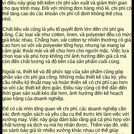
vì điều này giúp tiết kiệm chi phí sản xuất và giảm thời gian
cho quy trình may. Đối với những đơn hàng nhỏ lẻ, chi phí có
thể tăng cao do các khoản chi phí cố định không thể chia
nhỏ.
Chất liệu vải cũng là yếu tố quyết định lớn đến chi phí gia
công. Các loại vải như cotton, linen, và polyester đều có mức
giá khác nhau. Chẳng hạn, vải cotton tự nhiên thường có giá
cao hơn so với vải polyester tổng hợp, nhưng lại mang lại
cảm giác thoải mái và dễ chịu hơn cho người mặc. Việc lựa
chọn loại vải phù hợp không chỉ ảnh hưởng đến giá cả mà
còn đến chất lượng và độ bền của sản phẩm cuối cùng.
Ngoài ra, thiết kế và độ phức tạp của sản phẩm cũng góp
phần vào chi phí gia công. Những mẫu thiết kế cầu kỳ, yêu
cầu nhiều kỹ thuật may và hoàn thiện sẽ có chi phí cao hơn
so với các thiết kế đơn giản. Điều này cũng có thể dẫn đến
thời gian sản xuất kéo dài hơn, ảnh hưởng đến kế hoạch
giao hàng của doanh nghiệp.
Để có cái nhìn tổng quan về chi phí, các doanh nghiệp cần
xác định ngân sách và yêu cầu cụ thể trước khi làm việc với
xưởng may. Việc này giúp đảm bảo rằng giá cả phù hợp với
chất lượng và dịch vụ mà họ nhận được. Thêm vào đó, việc
so sánh báo giá từ nhiều xưởng khác nhau có thể giúp