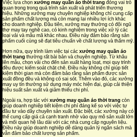
Việc lựa chọn
xưởng may quần áo thời trang
đóng vai trò
quan trọng trong quá trình sản xuất và phát triển thương
hiệu. Những xưởng may chuyên nghiệp không chỉ cung cấp
sản phẩm chất lượng mà còn mang lại nhiều lợi ích khác
cho doanh nghiệp. Đầu tiên, xưởng may thường có đội ngũ
thợ may tay nghề cao, có kinh nghiệm trong việc xử lý các
loại vải và mẫu mã khác nhau. Điều này đảm bảo rằng sản
phẩm cuối cùng sẽ đạt tiêu chuẩn về chất lượng và thẩm mỹ.
Hơn nữa, quy trình làm việc tại các
xưởng may quần áo
thời trang
thường rất bài bản và chuyên nghiệp. Từ khâu
lên mẫu, chọn vải cho đến sản xuất hàng loạt, mọi quy trình
đều được kiểm soát chặt chẽ. Điều này không chỉ giúp tiết
kiệm thời gian mà còn đảm bảo rằng sản phẩm được sản
xuất đồng đều và không có sai sót. Thêm vào đó, các xưởng
may uy tín thường sử dụng máy móc hiện đại, giúp cải thiện
hiệu suất sản xuất và giảm thiểu chi phí.
Ngoài ra, hợp tác với
xưởng may quần áo thời trang
còn
giúp doanh nghiệp tiết kiệm chi phí đáng kể so với việc tự
đầu tư vào dây chuyền sản xuất. Đặc biệt, các xưởng này có
thể cung cấp giá cả cạnh tranh nhờ vào quy mô sản xuất lớn
và mối quan hệ lâu dài với các nhà cung cấp nguyên liệu.
Điều này giúp doanh nghiệp dễ dàng quản lý ngân sách mà
vẫn đảm bảo chất lượng sản phẩm.