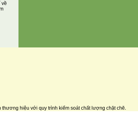
í về
ăm
ển thương hiệu với quy trình kiểm soát chất lượng chặt chẽ.