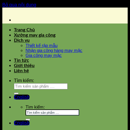
Bỏ qua nội dung
Trang Chủ
Xưởng may gia công
Dịch vụ
Thiết kế rập mẫu
Nhận gia công hàng may mặc
Gia công may mặc
Tin tức
Giới thiệu
Liên hệ
Tìm kiếm:
English
Tìm kiếm:
English