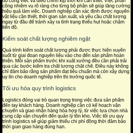
độ công việc và điều chỉnh kịp thời khi cần thiết. Việc phân
công nhiệm vụ rõ ràng cho từng bộ phận sẽ giúp tăng cường
hiệu quả làm việc. Doanh nghiệp cần xác định được nguyên
vật liệu cần thiết, thời gian sản xuất, và yêu cầu chất lượng
ngay từ đầu để tránh xảy ra tình trạng thiếu hụt hoặc chậm
tiến độ.
Kiểm soát chất lượng nghiêm ngặt
Quá trình kiểm soát chất lượng phải được thực hiện xuyên
suốt từ giai đoạn nguyên liệu vào cho đến sản phẩm hoàn
thiện. Mỗi sản phẩm trước khi xuất xưởng đều cần phải trải
qua các bước kiểm tra chất lượng chặt chẽ. Điều này không
chỉ đảm bảo rằng sản phẩm đạt tiêu chuẩn mà còn xây dựng
uy tín cho doanh nghiệp trên thị trường quốc tế.
Tối ưu hóa quy trình logistics
Logistics đóng vai trò quan trọng trong việc đưa sản phẩm
đến tay khách hàng. Doanh nghiệp cần có kế hoạch vận
chuyển và giao nhận hàng hóa hợp lý, từ việc lựa chọn nhà
cung cấp vận chuyển đến quản lý tồn kho. Việc tối ưu quy
trình logistics sẽ giúp giảm thiểu chi phí đồng thời đảm bảo
thời gian giao hàng đúng hạn.