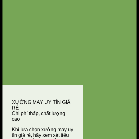
XƯỞNG MAY UY TÍN GIÁ
RẺ
Chi phí thấp, chất lượng
cao
Khi lựa chọn xưởng may uy
tín giá rẻ, hãy xem xét tiêu