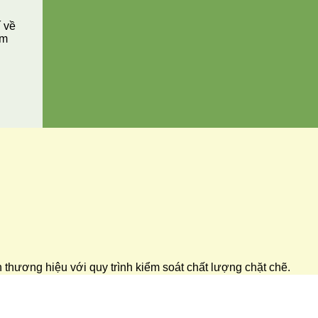
í về
ăm
ển thương hiệu với quy trình kiểm soát chất lượng chặt chẽ.