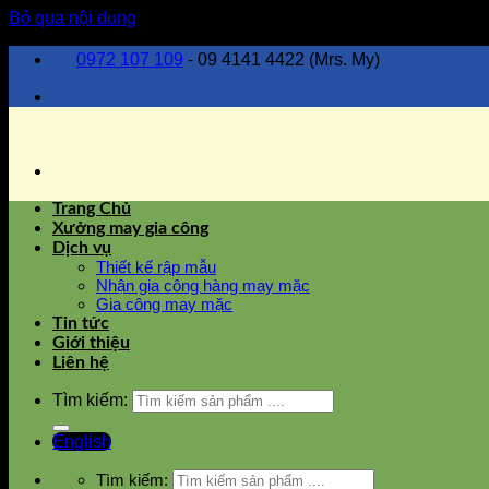
Bỏ qua nội dung
0972 107 109
- 09 4141 4422 (Mrs. My)
Trang Chủ
Xưởng may gia công
Dịch vụ
Thiết kế rập mẫu
Nhận gia công hàng may mặc
Gia công may mặc
Tin tức
Giới thiệu
Liên hệ
Tìm kiếm:
English
Tìm kiếm: