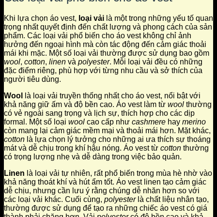
Khi lựa chọn áo vest,
loại vải
là một trong những yếu tố quan
trọng nhất quyết định đến chất lượng và phong cách của sản
phẩm. Các loại vải phổ biến cho áo vest không chỉ ảnh
hưởng đến ngoại hình mà còn tác động đến cảm giác thoải
mái khi mặc. Một số loại vải thường được sử dụng bao gồm
wool
,
cotton
,
linen
và
polyester
. Mỗi loại vải đều có những
đặc điểm riêng, phù hợp với từng nhu cầu và sở thích của
người tiêu dùng.
Wool
là loại vải truyền thống nhất cho áo vest, nổi bật với
khả năng giữ ấm và độ bền cao. Áo vest làm từ
wool
thường
có vẻ ngoài sang trọng và lịch sự, thích hợp cho các dịp
formal. Một số loại
wool
cao cấp như
cashmere
hay
merino
còn mang lại cảm giác mềm mại và thoải mái hơn. Mặt khác,
cotton
là lựa chọn lý tưởng cho những ai ưa thích sự thoáng
mát và dễ chịu trong khí hậu nóng. Áo vest từ
cotton
thường
có trọng lượng nhẹ và dễ dàng trong việc bảo quản.
Linen
là loại vải tự nhiên, rất phổ biến trong mùa hè nhờ vào
khả năng thoát khí và hút ẩm tốt. Áo vest linen tạo cảm giác
dễ chịu, nhưng cần lưu ý rằng chúng dễ nhăn hơn so với
các loại vải khác. Cuối cùng,
polyester
là chất liệu nhân tạo,
thường được sử dụng để tạo ra những chiếc áo vest có giá
thành phải chăng hơn. Vải
polyester
có độ bền cao và khả