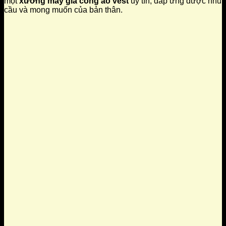
một
xưởng may gia công áo vest
uy tín, đáp ứng được nhu
cầu và mong muốn của bản thân.