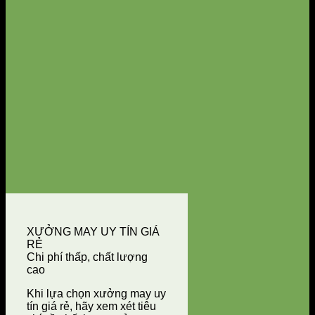
XƯỞNG MAY UY TÍN GIÁ
RẺ
Chi phí thấp, chất lượng
cao
Khi lựa chọn xưởng may uy
tín giá rẻ, hãy xem xét tiêu