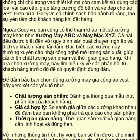
không chỉ chú trọng vào thiết kế mà còn cam kết sử dụng các
loại vải cao cấp, giúp tăng cường độ bền và vẻ đẹp cho áo
vest. Hơn nữa, Gocy.vn có chính sách bảo hành rõ ràng, tạo
sự yên tâm cho khách hàng khi đặt hàng.
Ngoài Gocy.vn, bạn cũng có thể tham khảo một số xưởng
may khác như
Xưởng May ABC
và
May Mặc XYZ
. Cả hai
đều được biết đến với quy trình sản xuất chuyên nghiệp và
dịch vụ khách hàng tận tâm. Đặc biệt, các xưởng này
thường xuyên cập nhật công nghệ mới trong sản xuất, giúp
cải thiện chất lượng sản phẩm và thời gian giao hàng. Khi
lựa chọn xưởng may, hãy tìm hiểu kỹ về các phản hồi từ
khách hàng trước đó để có quyết định đúng đắn.
Để đảm bảo bạn chọn đúng xưởng may gia công áo vest,
hãy xem xét các yếu tố như:
Chất lượng sản phẩm
: Đánh giá thông qua mẫu thử,
phản hồi của khách hàng.
Giá cả hợp lý
: So sánh giá giữa các xưởng khác nhau
để đảm bảo bạn không phải trả quá cao cho sản phẩm.
Thời gian giao hàng
: Thời gian sản xuất và giao hàng
cần linh hoạt và đúng hẹn.
Với những thông tin trên, hy vọng bạn sẽ tìm được cho mình