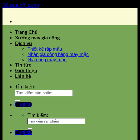
Bỏ qua nội dung
Trang Chủ
Xưởng may gia công
Dịch vụ
Thiết kế rập mẫu
Nhận gia công hàng may mặc
Gia công may mặc
Tin tức
Giới thiệu
Liên hệ
Tìm kiếm:
English
Tìm kiếm:
English