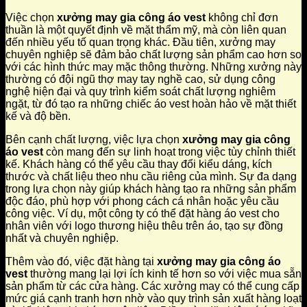
Việc chọn
xưởng may gia công áo vest
không chỉ đơn
thuần là một quyết định về mặt thẩm mỹ, mà còn liên quan
đến nhiều yếu tố quan trọng khác. Đầu tiên, xưởng may
chuyên nghiệp sẽ đảm bảo chất lượng sản phẩm cao hơn so
với các hình thức may mặc thông thường. Những xưởng này
thường có đội ngũ thợ may tay nghề cao, sử dụng công
nghệ hiện đại và quy trình kiểm soát chất lượng nghiêm
ngặt, từ đó tạo ra những chiếc áo vest hoàn hảo về mặt thiết
kế và độ bền.
Bên cạnh chất lượng, việc lựa chọn
xưởng may gia công
áo vest
còn mang đến sự linh hoạt trong việc tùy chỉnh thiết
kế. Khách hàng có thể yêu cầu thay đổi kiểu dáng, kích
thước và chất liệu theo nhu cầu riêng của mình. Sự đa dạng
trong lựa chọn này giúp khách hàng tạo ra những sản phẩm
độc đáo, phù hợp với phong cách cá nhân hoặc yêu cầu
công việc. Ví dụ, một công ty có thể đặt hàng áo vest cho
nhân viên với logo thương hiệu thêu trên áo, tạo sự đồng
nhất và chuyên nghiệp.
Thêm vào đó, việc đặt hàng tại
xưởng may gia công áo
vest
thường mang lại lợi ích kinh tế hơn so với việc mua sẵn
sản phẩm từ các cửa hàng. Các xưởng may có thể cung cấp
mức giá cạnh tranh hơn nhờ vào quy trình sản xuất hàng loạt