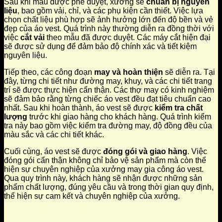
Sau khi mẫu được phê duyệt, xưởng sẽ
chuẩn bị nguyên
liệu
, bao gồm vải, chỉ, và các phụ kiện cần thiết. Việc lựa
chọn chất liệu phù hợp sẽ ảnh hưởng lớn đến độ bền và vẻ
đẹp của áo vest. Quá trình này thường diễn ra đồng thời với
việc
cắt vải
theo mẫu đã được duyệt. Các máy cắt hiện đại
sẽ được sử dụng để đảm bảo độ chính xác và tiết kiệm
nguyên liệu.
Tiếp theo, các công đoạn
may và hoàn thiện
sẽ diễn ra. Tại
đây, từng chi tiết như đường may, khuy, và các chi tiết trang
trí sẽ được thực hiện cẩn thận. Các thợ may có kinh nghiệm
sẽ đảm bảo rằng từng chiếc áo vest đều đạt tiêu chuẩn cao
nhất. Sau khi hoàn thành, áo vest sẽ được
kiểm tra chất
lượng
trước khi giao hàng cho khách hàng. Quá trình kiểm
tra này bao gồm việc kiểm tra đường may, độ đồng đều của
màu sắc và các chi tiết khác.
Cuối cùng, áo vest sẽ được
đóng gói và giao hàng
. Việc
đóng gói cẩn thận không chỉ bảo vệ sản phẩm mà còn thể
hiện sự chuyên nghiệp của xưởng may gia công áo vest.
Qua quy trình này, khách hàng sẽ nhận được những sản
phẩm chất lượng, đúng yêu cầu và trong thời gian quy định,
thể hiện sự cam kết và chuyên nghiệp của xưởng.