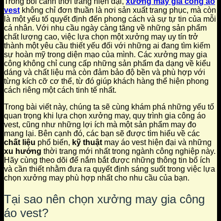
Trong bối cảnh thời trang hiện đại,
xưởng may gia công áo
vest
không chỉ đơn thuần là nơi sản xuất trang phục, mà còn
là một yếu tố quyết định đến phong cách và sự tự tin của mỗi
cá nhân. Với nhu cầu ngày càng tăng về những sản phẩm
chất lượng cao, việc lựa chọn một xưởng may uy tín trở
thành một yêu cầu thiết yếu đối với những ai đang tìm kiếm
sự hoàn mỹ trong diện mạo của mình. Các xưởng may gia
công không chỉ cung cấp những sản phẩm đa dạng về kiểu
dáng và chất liệu mà còn đảm bảo độ bền và phù hợp với
từng kích cỡ cơ thể, từ đó giúp khách hàng thể hiện phong
cách riêng một cách tinh tế nhất.
Trong bài viết này, chúng ta sẽ cùng khám phá những yếu tố
quan trọng khi lựa chọn xưởng may, quy trình gia công áo
vest, cũng như những lợi ích mà một sản phẩm may đo
mang lại. Bên cạnh đó, các bạn sẽ được tìm hiểu về các
chất liệu
phổ biến,
kỹ thuật
may áo vest hiện đại và những
xu hướng
thời trang mới nhất trong ngành công nghiệp này.
Hãy cùng theo dõi để nắm bắt được những thông tin bổ ích
và cần thiết nhằm đưa ra quyết định sáng suốt trong việc lựa
chọn xưởng may phù hợp nhất cho nhu cầu của bạn.
Tại sao nên chọn xưởng may gia công
áo vest?