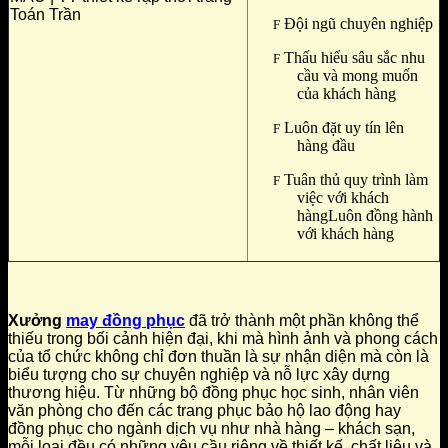
Đội ngũ chuyên nghiệp
F
Thấu hiểu sâu sắc nhu
F
cầu và mong muốn
của khách hàng
Luôn đặt uy tín lên
F
hàng đầu
Tuân thủ quy trình làm
F
việc với khách
hàngLuôn đồng hành
với khách hàng
Xưởng
may đồng phục
đã trở thành một phần không thể
thiếu trong bối cảnh hiện đại, khi mà hình ảnh và phong cách
của tổ chức không chỉ đơn thuần là sự nhận diện mà còn là
biểu tượng cho sự chuyên nghiệp và nỗ lực xây dựng
thương hiệu. Từ những bộ đồng phục học sinh, nhân viên
văn phòng cho đến các trang phục bảo hộ lao động hay
đồng phục cho ngành dịch vụ như nhà hàng – khách sạn,
mỗi loại đều có những yêu cầu riêng về thiết kế, chất liệu và