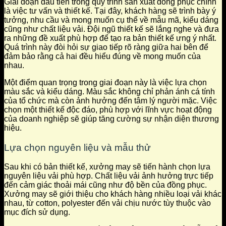
Giai đoạn đầu tiên trong quy trình sản xuất đồng phục chính
là việc tư vấn và thiết kế. Tại đây, khách hàng sẽ trình bày ý
tưởng, nhu cầu và mong muốn cụ thể về mẫu mã, kiểu dáng
cũng như chất liệu vải. Đội ngũ thiết kế sẽ lắng nghe và đưa
ra những đề xuất phù hợp để tạo ra bản thiết kế ưng ý nhất.
Quá trình này đòi hỏi sự giao tiếp rõ ràng giữa hai bên để
đảm bảo rằng cả hai đều hiểu đúng về mong muốn của
nhau.
Một điểm quan trọng trong giai đoạn này là việc lựa chọn
màu sắc và kiểu dáng. Màu sắc không chỉ phản ánh cá tính
của tổ chức mà còn ảnh hưởng đến tâm lý người mặc. Việc
chọn một thiết kế độc đáo, phù hợp với lĩnh vực hoạt động
của doanh nghiệp sẽ giúp tăng cường sự nhận diện thương
hiệu.
Lựa chọn nguyên liệu và mẫu thử
Sau khi có bản thiết kế, xưởng may sẽ tiến hành chọn lựa
nguyên liệu vải phù hợp. Chất liệu vải ảnh hưởng trực tiếp
đến cảm giác thoải mái cũng như độ bền của đồng phục.
Xưởng may sẽ giới thiệu cho khách hàng nhiều loại vải khác
nhau, từ cotton, polyester đến vải chịu nước tùy thuộc vào
mục đích sử dụng.