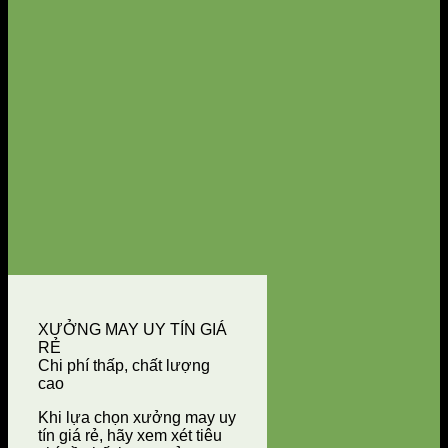
XƯỞNG MAY UY TÍN GIÁ
RẺ
Chi phí thấp, chất lượng
cao
Khi lựa chọn xưởng may uy
tín giá rẻ, hãy xem xét tiêu