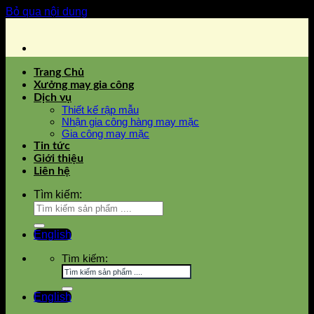
Bỏ qua nội dung
Trang Chủ
Xưởng may gia công
Dịch vụ
Thiết kế rập mẫu
Nhận gia công hàng may mặc
Gia công may mặc
Tin tức
Giới thiệu
Liên hệ
Tìm kiếm:
English
Tìm kiếm:
English