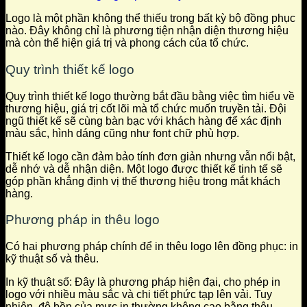
Logo là một phần không thể thiếu trong bất kỳ bộ đồng phục
nào. Đây không chỉ là phương tiện nhận diện thương hiệu
mà còn thể hiện giá trị và phong cách của tổ chức.
Quy trình thiết kế logo
Quy trình thiết kế logo thường bắt đầu bằng việc tìm hiểu về
thương hiệu, giá trị cốt lõi mà tổ chức muốn truyền tải. Đội
ngũ thiết kế sẽ cùng bàn bạc với khách hàng để xác định
màu sắc, hình dáng cũng như font chữ phù hợp.
Thiết kế logo cần đảm bảo tính đơn giản nhưng vẫn nổi bật,
dễ nhớ và dễ nhận diện. Một logo được thiết kế tinh tế sẽ
góp phần khẳng định vị thế thương hiệu trong mắt khách
hàng.
Phương pháp in thêu logo
Có hai phương pháp chính để in thêu logo lên đồng phục: in
kỹ thuật số và thêu.
In kỹ thuật số: Đây là phương pháp hiện đại, cho phép in
logo với nhiều màu sắc và chi tiết phức tạp lên vải. Tuy
nhiên, độ bền của mực in thường không cao bằng thêu.