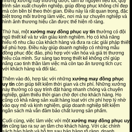
những xưởng này thường được làm từ nguyên liệu tốt, quy
trình sản xuất chuyên nghiệp, giúp đồng phục không chỉ đẹp
mà còn bền bỉ theo thời gian. Điều này là rất quan trọng, đặc
biệt trong môi trường làm việc, nơi mà sự chuyên nghiệp và
hình ảnh thương hiệu cần được thể hiện rõ ràng.
Thứ hai, một
xưởng may đồng phục uy tín
thường có đội
ngũ thiết kế và tư vấn giàu kinh nghiệm. Họ có khả năng
hiểu rõ nhu cầu của khách hàng và đưa ra các giải pháp thiết
kế phù hợp. Điều này giúp doanh nghiệp có những mẫu
đồng phục độc đáo, phù hợp với văn hóa và giá trị thương
hiệu của mình. Sự sáng tạo trong thiết kế không chỉ giúp
nâng cao tinh thần làm việc mà còn tạo ấn tượng tích cực
với khách hàng và đối tác.
Thêm vào đó, hợp tác với những
xưởng may đồng phục
uy tín
còn giúp tiết kiệm thời gian và chi phí. Những xưởng
này thường có quy trình đặt hàng nhanh chóng và chuyên
nghiệp, giảm thiểu thời gian chờ đợi cho khách hàng. Họ
cũng có khả năng sản xuất hàng loạt với chi phí hợp lý nhờ
vào quy mô và kinh nghiệm, giúp doanh nghiệp tiết kiệm
ngân sách mà vẫn đảm bảo chất lượng sản phẩm.
Cuối cùng, việc làm việc với một
xưởng may đồng phục uy
tín
cũng tạo ra sự an tâm cho khách hàng. Với các chính
sách bảo hành và hỗ trợ sau bán hàng rõ ràng, doanh