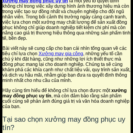
xưởng may đồng phục uy tín
là một yếu tố quyết định
không chỉ trong việc xây dựng hình ảnh thương hiệu mà còn
trong việc tạo sự đồng nhất và chuyên nghiệp cho đội ngũ
nhân viên. Trong bối cảnh thị trường ngày càng cạnh tranh,
việc lựa chọn một xưởng may chất lượng để sản xuất đồng
phục không chỉ giúp doanh nghiệp tiết kiệm chi phí mà còn
nâng cao giá trị thương hiệu thông qua những sản phẩm tinh
tế, bền đẹp.
Bài viết này sẽ cung cấp cho bạn cái nhìn tổng quan về các
tiêu chí lựa chọn
Xưởng may gia công
, những yếu tố cần
chú ý khi đặt hàng, cũng như những lợi ích thiết thực mà
đồng phục mang lại cho doanh nghiệp. Chúng ta sẽ cùng
khám phá các khía cạnh như chất liệu vải, quy trình sản xuất,
và dịch vụ hậu mãi, nhằm giúp bạn đưa ra quyết định thông
minh nhất cho nhu cầu của mình.
Hãy cùng tìm hiểu để không chỉ lựa chọn được một
xưởng
may đồng phục uy tín
, mà còn đảm bảo rằng sản phẩm
cuối cùng sẽ phản ánh đúng giá trị và văn hóa doanh nghiệp
của bạn.
Tại sao chọn xưởng may đồng phục uy
tín?