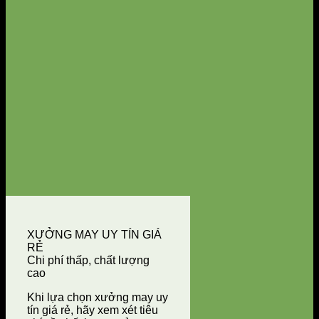
XƯỞNG MAY UY TÍN GIÁ
RẺ
Chi phí thấp, chất lượng
cao
Khi lựa chọn xưởng may uy
tín giá rẻ, hãy xem xét tiêu