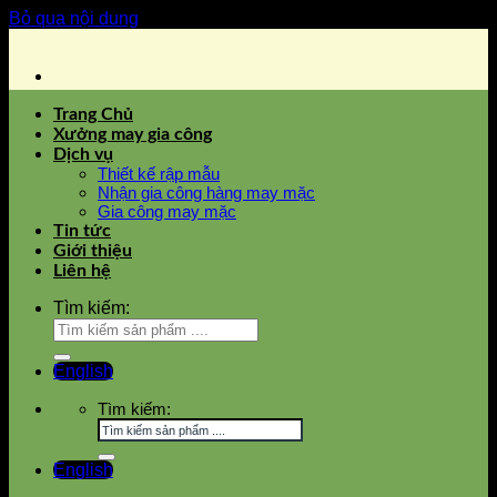
Bỏ qua nội dung
Trang Chủ
Xưởng may gia công
Dịch vụ
Thiết kế rập mẫu
Nhận gia công hàng may mặc
Gia công may mặc
Tin tức
Giới thiệu
Liên hệ
Tìm kiếm:
English
Tìm kiếm:
English