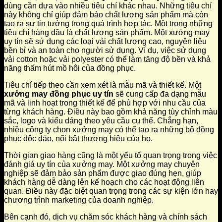
dùng cần dựa vào nhiều tiêu chí khác nhau. Những tiêu chí
này không chỉ giúp đảm bảo chất lượng sản phẩm mà còn
tạo ra sự tin tưởng trong quá trình hợp tác. Một trong những
tiêu chí hàng đầu là chất lượng sản phẩm. Một xưởng may
uy tín sẽ sử dụng các loại vải chất lượng cao, nguyên liệu
bền bỉ và an toàn cho người sử dụng. Ví dụ, việc sử dụng
vải cotton hoặc vải polyester có thể làm tăng độ bền và khả
năng thấm hút mồ hôi của đồng phục.
Tiêu chí tiếp theo cần xem xét là mẫu mã và thiết kế. Một
xưởng may đồng phục uy tín
sẽ cung cấp đa dạng mẫu
mã và linh hoạt trong thiết kế để phù hợp với nhu cầu của
từng khách hàng. Điều này bao gồm khả năng tùy chỉnh màu
sắc, logo và kiểu dáng theo yêu cầu cụ thể. Chẳng hạn,
nhiều công ty chọn xưởng may có thể tạo ra những bộ đồng
phục độc đáo, nổi bật thương hiệu của họ.
Thời gian giao hàng cũng là một yếu tố quan trọng trong việc
đánh giá uy tín của xưởng may. Một xưởng may chuyên
nghiệp sẽ đảm bảo sản phẩm được giao đúng hẹn, giúp
khách hàng dễ dàng lên kế hoạch cho các hoạt động liên
quan. Điều này đặc biệt quan trọng trong các sự kiện lớn hay
chương trình marketing của doanh nghiệp.
Bên cạnh đó, dịch vụ chăm sóc khách hàng và chính sách