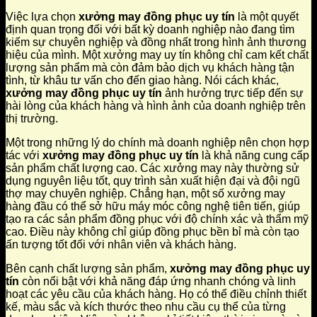
Việc lựa chọn
xưởng may đồng phục uy tín
là một quyết
định quan trọng đối với bất kỳ doanh nghiệp nào đang tìm
kiếm sự chuyên nghiệp và đồng nhất trong hình ảnh thương
hiệu của mình. Một xưởng may uy tín không chỉ cam kết chất
lượng sản phẩm mà còn đảm bảo dịch vụ khách hàng tận
tình, từ khâu tư vấn cho đến giao hàng. Nói cách khác,
xưởng may đồng phục uy tín
ảnh hưởng trực tiếp đến sự
hài lòng của khách hàng và hình ảnh của doanh nghiệp trên
thị trường.
Một trong những lý do chính mà doanh nghiệp nên chọn hợp
tác với
xưởng may đồng phục uy tín
là khả năng cung cấp
sản phẩm chất lượng cao. Các xưởng may này thường sử
dụng nguyên liệu tốt, quy trình sản xuất hiện đại và đội ngũ
thợ may chuyên nghiệp. Chẳng hạn, một số xưởng may
hàng đầu có thể sở hữu máy móc công nghệ tiên tiến, giúp
tạo ra các sản phẩm đồng phục với độ chính xác và thẩm mỹ
cao. Điều này không chỉ giúp đồng phục bền bỉ mà còn tạo
ấn tượng tốt đối với nhân viên và khách hàng.
Bên cạnh chất lượng sản phẩm,
xưởng may đồng phục uy
tín
còn nổi bật với khả năng đáp ứng nhanh chóng và linh
hoạt các yêu cầu của khách hàng. Họ có thể điều chỉnh thiết
kế, màu sắc và kích thước theo nhu cầu cụ thể của từng