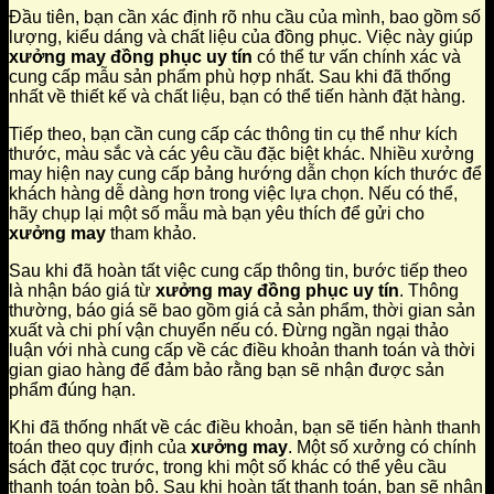
Đầu tiên, bạn cần xác định rõ nhu cầu của mình, bao gồm số
lượng, kiểu dáng và chất liệu của đồng phục. Việc này giúp
xưởng may đồng phục uy tín
có thể tư vấn chính xác và
cung cấp mẫu sản phẩm phù hợp nhất. Sau khi đã thống
nhất về thiết kế và chất liệu, bạn có thể tiến hành đặt hàng.
Tiếp theo, bạn cần cung cấp các thông tin cụ thể như kích
thước, màu sắc và các yêu cầu đặc biệt khác. Nhiều xưởng
may hiện nay cung cấp bảng hướng dẫn chọn kích thước để
khách hàng dễ dàng hơn trong việc lựa chọn. Nếu có thể,
hãy chụp lại một số mẫu mà bạn yêu thích để gửi cho
xưởng may
tham khảo.
Sau khi đã hoàn tất việc cung cấp thông tin, bước tiếp theo
là nhận báo giá từ
xưởng may đồng phục uy tín
. Thông
thường, báo giá sẽ bao gồm giá cả sản phẩm, thời gian sản
xuất và chi phí vận chuyển nếu có. Đừng ngần ngại thảo
luận với nhà cung cấp về các điều khoản thanh toán và thời
gian giao hàng để đảm bảo rằng bạn sẽ nhận được sản
phẩm đúng hạn.
Khi đã thống nhất về các điều khoản, bạn sẽ tiến hành thanh
toán theo quy định của
xưởng may
. Một số xưởng có chính
sách đặt cọc trước, trong khi một số khác có thể yêu cầu
thanh toán toàn bộ. Sau khi hoàn tất thanh toán, bạn sẽ nhận