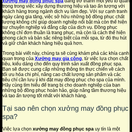
xưởng may đồng phục spa
đang trở thành một yếu tố quan
trọng trong việc xây dựng thương hiệu và tạo ấn tượng với
khách hàng trong ngành dịch vụ làm đẹp. Với sự cạnh tranh
ngày càng gia tăng, việc sở hữu những bộ đồng phục chất
lượng không chỉ giúp doanh nghiệp nổi bật mà còn thể hiện
sự chuyên nghiệp và đẳng cấp của dịch vụ. Đồng phục
không chỉ đơn thuần là trang phục, mà còn là cách thể hiện
phong cách và bản sắc riêng biệt của mỗi spa, từ đó thu hút
và giữ chân khách hàng hiệu quả hơn.
Trong bài viết này, chúng ta sẽ cùng khám phá các khía cạnh
quan trọng của
Xưởng may gia công
, từ việc lựa chọn chất
liệu, kiểu dáng cho đến quy trình sản xuất đồng phục spa.
Bạn sẽ được cung cấp những thông tin thực chiến về cách
tối ưu hóa chi phí, nâng cao chất lượng sản phẩm và các
tiêu chí cần lưu ý khi đặt may đồng phục cho spa của mình.
Hãy cùng tìm hiểu để trang bị cho doanh nghiệp của bạn
những bộ đồng phục hoàn hảo, giúp nâng tầm thương hiệu
và tạo ấn tượng tốt nhất với khách hàng.
Tại sao nên chọn xưởng may đồng phục
spa?
Việc lựa chọn
xưởng may đồng phục spa
uy tín là một