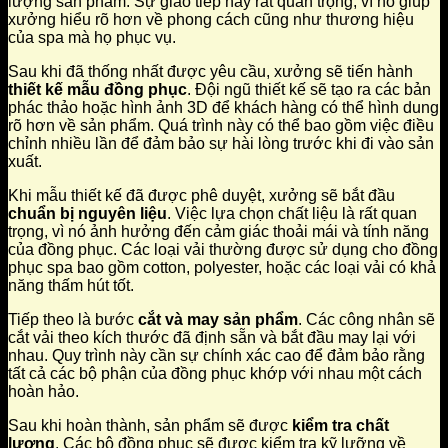
lượng sản phẩm. Sự giao tiếp này rất quan trọng, vì nó giúp
xưởng hiểu rõ hơn về phong cách cũng như thương hiệu
của spa mà họ phục vụ.
Sau khi đã thống nhất được yêu cầu, xưởng sẽ tiến hành
thiết kế mẫu đồng phục
. Đội ngũ thiết kế sẽ tạo ra các bản
phác thảo hoặc hình ảnh 3D để khách hàng có thể hình dung
rõ hơn về sản phẩm. Quá trình này có thể bao gồm việc điều
chỉnh nhiều lần để đảm bảo sự hài lòng trước khi đi vào sản
xuất.
Khi mẫu thiết kế đã được phê duyệt, xưởng sẽ bắt đầu
chuẩn bị nguyên liệu
. Việc lựa chọn chất liệu là rất quan
trọng, vì nó ảnh hưởng đến cảm giác thoải mái và tính năng
của đồng phục. Các loại vải thường được sử dụng cho đồng
phục spa bao gồm cotton, polyester, hoặc các loại vải có khả
năng thấm hút tốt.
Tiếp theo là bước
cắt và may sản phẩm
. Các công nhân sẽ
cắt vải theo kích thước đã định sẵn và bắt đầu may lại với
nhau. Quy trình này cần sự chính xác cao để đảm bảo rằng
tất cả các bộ phận của đồng phục khớp với nhau một cách
hoàn hảo.
Sau khi hoàn thành, sản phẩm sẽ được
kiểm tra chất
lượng
. Các bộ đồng phục sẽ được kiểm tra kỹ lưỡng về