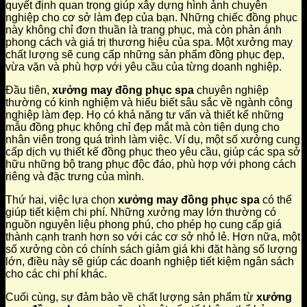
quyết định quan trọng giúp xây dựng hình ảnh chuyên
nghiệp cho cơ sở làm đẹp của bạn. Những chiếc đồng phục
này không chỉ đơn thuần là trang phục, mà còn phản ánh
phong cách và giá trị thương hiệu của spa. Một xưởng may
chất lượng sẽ cung cấp những sản phẩm đồng phục đẹp,
vừa vặn và phù hợp với yêu cầu của từng doanh nghiệp.
Đầu tiên,
xưởng may đồng phục spa
chuyên nghiệp
thường có kinh nghiệm và hiểu biết sâu sắc về ngành công
nghiệp làm đẹp. Họ có khả năng tư vấn và thiết kế những
mẫu đồng phục không chỉ đẹp mắt mà còn tiện dụng cho
nhân viên trong quá trình làm việc. Ví dụ, một số xưởng cung
cấp dịch vụ thiết kế đồng phục theo yêu cầu, giúp các spa sở
hữu những bộ trang phục độc đáo, phù hợp với phong cách
riêng và đặc trưng của mình.
Thứ hai, việc lựa chọn
xưởng may đồng phục spa
có thể
giúp tiết kiệm chi phí. Những xưởng may lớn thường có
nguồn nguyên liệu phong phú, cho phép họ cung cấp giá
thành cạnh tranh hơn so với các cơ sở nhỏ lẻ. Hơn nữa, một
số xưởng còn có chính sách giảm giá khi đặt hàng số lượng
lớn, điều này sẽ giúp các doanh nghiệp tiết kiệm ngân sách
cho các chi phí khác.
Cuối cùng, sự đảm bảo về chất lượng sản phẩm từ
xưởng