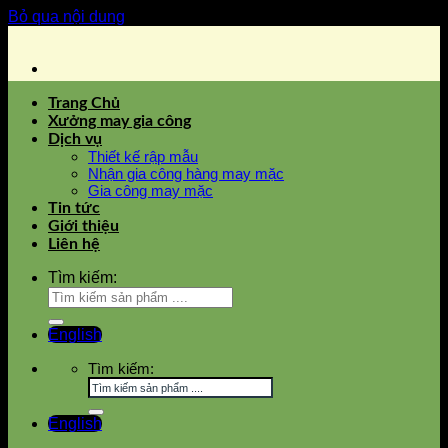
Bỏ qua nội dung
Trang Chủ
Xưởng may gia công
Dịch vụ
Thiết kế rập mẫu
Nhận gia công hàng may mặc
Gia công may mặc
Tin tức
Giới thiệu
Liên hệ
Tìm kiếm:
English
Tìm kiếm:
English