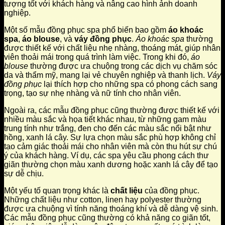
tượng tốt với khách hàng và nâng cao hình ảnh doanh
nghiệp.
Một số mẫu đồng phục spa phổ biến bao gồm
áo khoác
spa
,
áo blouse
, và
váy đồng phục
.
Áo khoác spa
thường
được thiết kế với chất liệu nhẹ nhàng, thoáng mát, giúp nhân
viên thoải mái trong quá trình làm việc. Trong khi đó,
áo
blouse
thường được ưa chuộng trong các dịch vụ chăm sóc
da và thẩm mỹ, mang lại vẻ chuyên nghiệp và thanh lịch.
Váy
đồng phục
lại thích hợp cho những spa có phong cách sang
trọng, tạo sự nhẹ nhàng và nữ tính cho nhân viên.
Ngoài ra, các mẫu đồng phục cũng thường được thiết kế với
nhiều màu sắc và họa tiết khác nhau, từ những gam màu
trung tính như trắng, đen cho đến các màu sắc nổi bật như
hồng, xanh lá cây. Sự lựa chọn màu sắc phù hợp không chỉ
tạo cảm giác thoải mái cho nhân viên mà còn thu hút sự chú
ý của khách hàng. Ví dụ, các spa yêu cầu phong cách thư
giãn thường chọn màu xanh dương hoặc xanh lá cây để tạo
sự dễ chịu.
Một yếu tố quan trọng khác là
chất liệu
của đồng phục.
Những chất liệu như cotton, linen hay polyester thường
được ưa chuộng vì tính năng thoáng khí và dễ dàng vệ sinh.
Các mẫu đồng phục cũng thường có khả năng co giãn tốt,