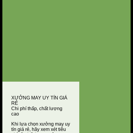
XƯỞNG MAY UY TÍN GIÁ
RẺ
Chi phí thấp, chất lượng
cao
Khi lựa chọn xưởng may uy
tín giá rẻ, hãy xem xét tiêu