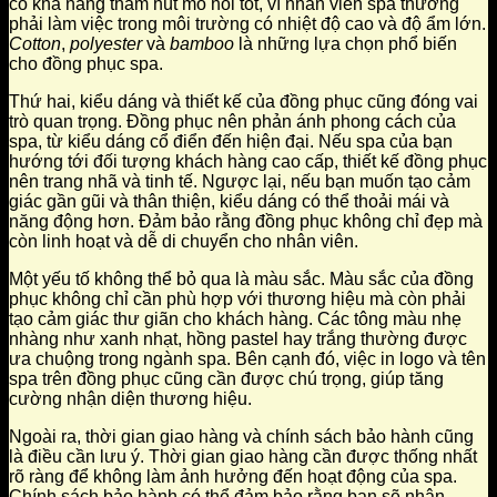
có khả năng thấm hút mồ hôi tốt, vì nhân viên spa thường
phải làm việc trong môi trường có nhiệt độ cao và độ ẩm lớn.
Cotton
,
polyester
và
bamboo
là những lựa chọn phổ biến
cho đồng phục spa.
Thứ hai, kiểu dáng và thiết kế của đồng phục cũng đóng vai
trò quan trọng. Đồng phục nên phản ánh phong cách của
spa, từ kiểu dáng cổ điển đến hiện đại. Nếu spa của bạn
hướng tới đối tượng khách hàng cao cấp, thiết kế đồng phục
nên trang nhã và tinh tế. Ngược lại, nếu bạn muốn tạo cảm
giác gần gũi và thân thiện, kiểu dáng có thể thoải mái và
năng động hơn. Đảm bảo rằng đồng phục không chỉ đẹp mà
còn linh hoạt và dễ di chuyển cho nhân viên.
Một yếu tố không thể bỏ qua là màu sắc. Màu sắc của đồng
phục không chỉ cần phù hợp với thương hiệu mà còn phải
tạo cảm giác thư giãn cho khách hàng. Các tông màu nhẹ
nhàng như xanh nhạt, hồng pastel hay trắng thường được
ưa chuộng trong ngành spa. Bên cạnh đó, việc in logo và tên
spa trên đồng phục cũng cần được chú trọng, giúp tăng
cường nhận diện thương hiệu.
Ngoài ra, thời gian giao hàng và chính sách bảo hành cũng
là điều cần lưu ý. Thời gian giao hàng cần được thống nhất
rõ ràng để không làm ảnh hưởng đến hoạt động của spa.
Chính sách bảo hành có thể đảm bảo rằng bạn sẽ nhận