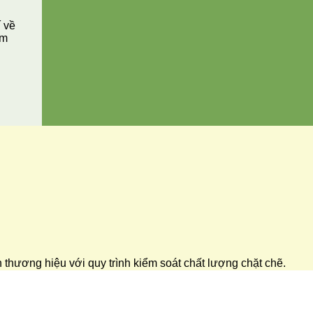
í về
ăm
ển thương hiệu với quy trình kiểm soát chất lượng chặt chẽ.