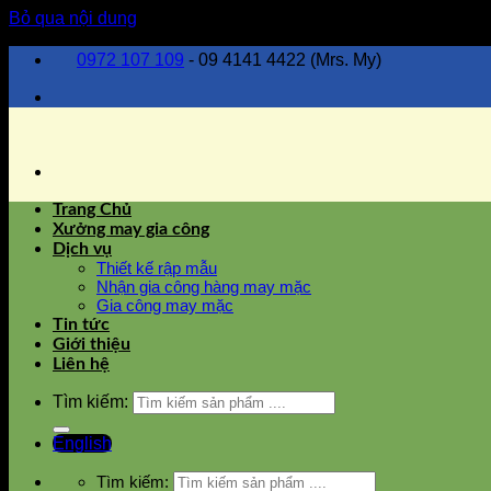
Bỏ qua nội dung
0972 107 109
- 09 4141 4422 (Mrs. My)
Trang Chủ
Xưởng may gia công
Dịch vụ
Thiết kế rập mẫu
Nhận gia công hàng may mặc
Gia công may mặc
Tin tức
Giới thiệu
Liên hệ
Tìm kiếm:
English
Tìm kiếm: