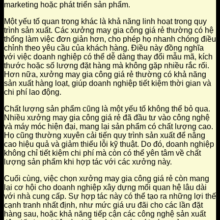
marketing hoặc phát triển sản phẩm.
Một yếu tố quan trọng khác là khả năng linh hoạt trong quy
trình sản xuất. Các xưởng may gia công giá rẻ thường có hệ
thống làm việc đơn giản hơn, cho phép họ nhanh chóng điều
chỉnh theo yêu cầu của khách hàng. Điều này đồng nghĩa
với việc doanh nghiệp có thể dễ dàng thay đổi mẫu mã, kích
thước hoặc số lượng đặt hàng mà không gặp nhiều rắc rối.
Hơn nữa, xưởng may gia công giá rẻ thường có khả năng
sản xuất hàng loạt, giúp doanh nghiệp tiết kiệm thời gian và
chi phí lao động.
Chất lượng sản phẩm cũng là một yếu tố không thể bỏ qua.
Nhiều xưởng may gia công giá rẻ đã đầu tư vào công nghệ
và máy móc hiện đại, mang lại sản phẩm có chất lượng cao.
Họ cũng thường xuyên cải tiến quy trình sản xuất để nâng
cao hiệu quả và giảm thiểu lỗi kỹ thuật. Do đó, doanh nghiệp
không chỉ tiết kiệm chi phí mà còn có thể yên tâm về chất
lượng sản phẩm khi hợp tác với các xưởng này.
Cuối cùng, việc chọn xưởng may gia công giá rẻ còn mang
lại cơ hội cho doanh nghiệp xây dựng mối quan hệ lâu dài
với nhà cung cấp. Sự hợp tác này có thể tạo ra những lợi thế
cạnh tranh nhất định, như mức giá ưu đãi cho các lần đặt
hàng sau, hoặc khả năng tiếp cận các công nghệ sản xuất