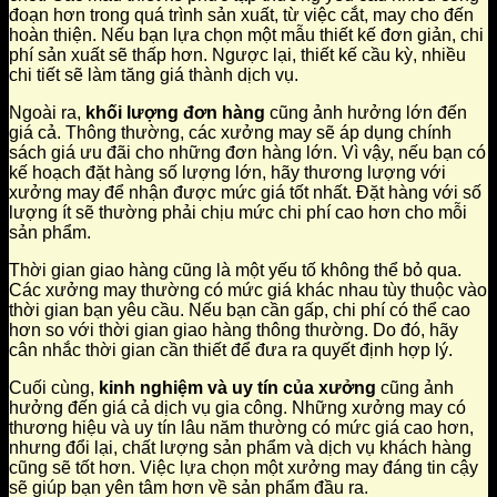
đoạn hơn trong quá trình sản xuất, từ việc cắt, may cho đến
hoàn thiện. Nếu bạn lựa chọn một mẫu thiết kế đơn giản, chi
phí sản xuất sẽ thấp hơn. Ngược lại, thiết kế cầu kỳ, nhiều
chi tiết sẽ làm tăng giá thành dịch vụ.
Ngoài ra,
khối lượng đơn hàng
cũng ảnh hưởng lớn đến
giá cả. Thông thường, các xưởng may sẽ áp dụng chính
sách giá ưu đãi cho những đơn hàng lớn. Vì vậy, nếu bạn có
kế hoạch đặt hàng số lượng lớn, hãy thương lượng với
xưởng may để nhận được mức giá tốt nhất. Đặt hàng với số
lượng ít sẽ thường phải chịu mức chi phí cao hơn cho mỗi
sản phẩm.
Thời gian giao hàng cũng là một yếu tố không thể bỏ qua.
Các xưởng may thường có mức giá khác nhau tùy thuộc vào
thời gian bạn yêu cầu. Nếu bạn cần gấp, chi phí có thể cao
hơn so với thời gian giao hàng thông thường. Do đó, hãy
cân nhắc thời gian cần thiết để đưa ra quyết định hợp lý.
Cuối cùng,
kinh nghiệm và uy tín của xưởng
cũng ảnh
hưởng đến giá cả dịch vụ gia công. Những xưởng may có
thương hiệu và uy tín lâu năm thường có mức giá cao hơn,
nhưng đổi lại, chất lượng sản phẩm và dịch vụ khách hàng
cũng sẽ tốt hơn. Việc lựa chọn một xưởng may đáng tin cậy
sẽ giúp bạn yên tâm hơn về sản phẩm đầu ra.