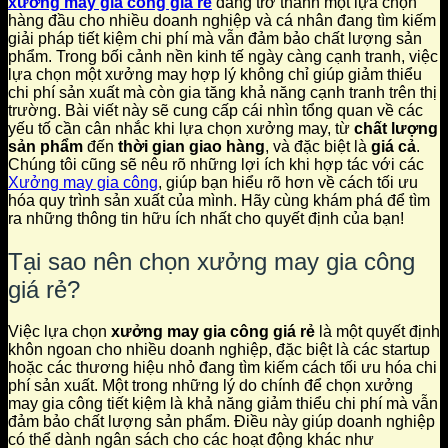
xưởng may gia công giá rẻ
đang trở thành một lựa chọn
hàng đầu cho nhiều doanh nghiệp và cá nhân đang tìm kiếm
giải pháp tiết kiệm chi phí mà vẫn đảm bảo chất lượng sản
phẩm. Trong bối cảnh nền kinh tế ngày càng cạnh tranh, việc
lựa chọn một xưởng may hợp lý không chỉ giúp giảm thiểu
chi phí sản xuất mà còn gia tăng khả năng cạnh tranh trên thị
trường. Bài viết này sẽ cung cấp cái nhìn tổng quan về các
yếu tố cần cân nhắc khi lựa chọn xưởng may, từ
chất lượng
sản phẩm
đến
thời gian giao hàng
, và đặc biệt là
giá cả
.
Chúng tôi cũng sẽ nêu rõ những lợi ích khi hợp tác với các
Xưởng may gia công
, giúp bạn hiểu rõ hơn về cách tối ưu
hóa quy trình sản xuất của mình. Hãy cùng khám phá để tìm
ra những thông tin hữu ích nhất cho quyết định của bạn!
Tại sao nên chọn xưởng may gia công
giá rẻ?
Việc lựa chọn
xưởng may gia công giá rẻ
là một quyết định
khôn ngoan cho nhiều doanh nghiệp, đặc biệt là các startup
hoặc các thương hiệu nhỏ đang tìm kiếm cách tối ưu hóa chi
phí sản xuất. Một trong những lý do chính để chọn xưởng
may gia công tiết kiệm là khả năng giảm thiểu chi phí mà vẫn
đảm bảo chất lượng sản phẩm. Điều này giúp doanh nghiệp
có thể dành ngân sách cho các hoạt động khác như