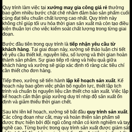
Quy trình làm việc tại
xưởng may gia công giá rẻ
thường
bao gồm nhiều bước chặt chẽ nhằm đảm bảo sản phẩm cuối
cùng đạt tiêu chuẩn chất lượng cao nhất. Quy trình này
không chỉ giúp tối ưu hóa thời gian sản xuất mà còn tạo điều
kiện thuận lợi cho việc kiểm soát chất lượng trong từng giai
đoạn.
Bước đầu tiên trong quy trình là
tiếp nhận yêu cầu từ
khách hàng
. Tại giai đoạn này, xưởng sẽ thảo luận chi tiết
về yêu cầu thiết kế, nguyên liệu, số lượng và thời gian hoàn
thành sản phẩm. Sự giao tiếp rõ ràng và hiệu quả giữa
khách hàng và xưởng sẽ giúp xác định rõ ràng các tiêu chí
cần thiết cho đơn hàng.
Tiếp theo, xưởng sẽ tiến hành
lập kế hoạch sản xuất
. Kế
hoạch này bao gồm việc phân bổ nguồn lực, thiết lập lịch
trình và chuẩn bị nguyên liệu cần thiết cho sản xuất. Việc lập
kế hoạch cẩn thận giúp xưởng duy trì nhịp độ sản xuất ổn
định và giảm thiểu thời gian chết.
Sau khi lên kế hoạch, xưởng sẽ bắt đầu
quy trình sản xuất
.
Các công đoạn như cắt, may và hoàn thiện sản phẩm sẽ
được thực hiện bởi đội ngũ công nhân có kinh nghiệm và tay
nghề cao. Từng bước trong quy trình sản xuất được giám sát