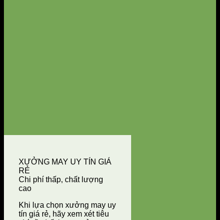
XƯỞNG MAY UY TÍN GIÁ
RẺ
Chi phí thấp, chất lượng
cao
Khi lựa chọn xưởng may uy
tín giá rẻ, hãy xem xét tiêu