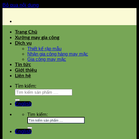
Bỏ qua nội dung
Trang Chủ
Xưởng may gia công
Dịch vụ
Thiết kế rập mẫu
Nhận gia công hàng may mặc
Gia công may mặc
Tin tức
Giới thiệu
Liên hệ
Tìm kiếm:
English
Tìm kiếm:
English