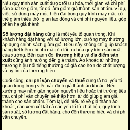
Nếu quy trình sản xuất được tối ưu hóa, thời gian và chi phí
sản xuất sẽ giảm, từ đó làm giảm giá thành sản phẩm. Ví dụ,
việc sử dụng máy móc hiện đại trong quy trình may mặc có
thể giảm thiểu thời gian lao động và chi phí nguyên liệu, góp
phần hạ giá thành.
Số lượng đặt hàng
cũng là một yếu tố quan trọng. Khi
khách hàng đặt hàng với số lượng lớn, xưởng may thường
áp dụng chính sách giảm giá. Điều này không chỉ giúp khách
hàng tiết kiệm chi phí mà còn tối ưu hóa quy trình sản xuất
của xưởng. Bên cạnh đó,
thương hiệu
và
địa điểm sản
xuất
cũng ảnh hưởng đến giá thành. Áo khoác từ những
thương hiệu nổi tiếng thường có giá cao hơn do chất lượng
và uy tín của thương hiệu.
Cuối cùng,
chi phí vận chuyển
và
thuế
cũng là hai yếu tố
quan trọng trong việc xác định giá thành áo khoác. Nếu
xưởng may nằm gần nguồn nguyên liệu hoặc thị trường tiêu
thụ, chi phí vận chuyển sẽ thấp hơn, từ đó giúp giảm giá
thành cho sản phẩm. Tóm lại, để hiểu rõ về giá thành áo
khoác, cần xem xét tất cả các yếu tố từ chất liệu, quy trình
sản xuất, số lượng đặt hàng, cho đến thương hiệu và chi phí
vận chuyển.