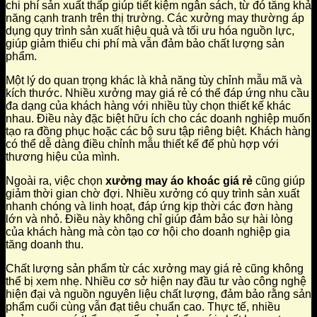
chi phí sản xuất thấp giúp tiết kiệm ngân sách, từ đó tăng khả
năng cạnh tranh trên thị trường. Các xưởng may thường áp
dụng quy trình sản xuất hiệu quả và tối ưu hóa nguồn lực,
giúp giảm thiểu chi phí mà vẫn đảm bảo chất lượng sản
phẩm.
Một lý do quan trọng khác là khả năng tùy chỉnh mẫu mã và
kích thước. Nhiều xưởng may giá rẻ có thể đáp ứng nhu cầu
đa dạng của khách hàng với nhiều tùy chọn thiết kế khác
nhau. Điều này đặc biệt hữu ích cho các doanh nghiệp muốn
tạo ra đồng phục hoặc các bộ sưu tập riêng biệt. Khách hàng
có thể dễ dàng điều chỉnh mẫu thiết kế để phù hợp với
thương hiệu của mình.
Ngoài ra, việc chọn
xưởng may áo khoác giá rẻ
cũng giúp
giảm thời gian chờ đợi. Nhiều xưởng có quy trình sản xuất
nhanh chóng và linh hoạt, đáp ứng kịp thời các đơn hàng
lớn và nhỏ. Điều này không chỉ giúp đảm bảo sự hài lòng
của khách hàng mà còn tạo cơ hội cho doanh nghiệp gia
tăng doanh thu.
Chất lượng sản phẩm từ các xưởng may giá rẻ cũng không
thể bị xem nhẹ. Nhiều cơ sở hiện nay đầu tư vào công nghệ
hiện đại và nguồn nguyên liệu chất lượng, đảm bảo rằng sản
phẩm cuối cùng vẫn đạt tiêu chuẩn cao. Thực tế, nhiều