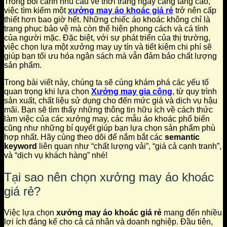
Trong bối cảnh nhu cầu về thời trang ngày càng tăng cao,
việc tìm kiếm một
xưởng may áo khoác giá rẻ
trở nên cấp
thiết hơn bao giờ hết. Những chiếc áo khoác không chỉ là
trang phục bảo vệ mà còn thể hiện phong cách và cá tính
của người mặc. Đặc biệt, với sự phát triển của thị trường,
việc chọn lựa một xưởng may uy tín và tiết kiệm chi phí sẽ
giúp bạn tối ưu hóa ngân sách mà vẫn đảm bảo chất lượng
sản phẩm.
Trong bài viết này, chúng ta sẽ cùng khám phá các yếu tố
quan trọng khi lựa chọn
Xưởng may gia công
, từ quy trình
sản xuất, chất liệu sử dụng cho đến mức giá và dịch vụ hậu
mãi. Bạn sẽ tìm thấy những thông tin hữu ích về cách thức
làm việc của các xưởng may, các mẫu áo khoác phổ biến
cũng như những bí quyết giúp bạn lựa chọn sản phẩm phù
hợp nhất. Hãy cùng theo dõi để nắm bắt các
semantic
keyword
liên quan như “chất lượng vải”, “giá cả cạnh tranh”,
và “dịch vụ khách hàng” nhé!
Tại sao nên chọn xưởng may áo khoác
giá rẻ?
Việc lựa chọn
xưởng may áo khoác giá rẻ
mang đến nhiều
lợi ích đáng kể cho cả cá nhân và doanh nghiệp. Đầu tiên,