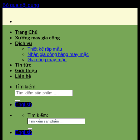
Bỏ qua nội dung
Trang Chủ
Xưởng may gia công
Dịch vụ
Thiết kế rập mẫu
Nhận gia công hàng may mặc
Gia công may mặc
Tin tức
Giới thiệu
Liên hệ
Tìm kiếm:
English
Tìm kiếm:
English