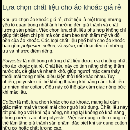
Lựa chọn chất liệu cho áo khoác giá rẻ
Khi lựa chọn áo khoác giá rẻ, chất liệu là một trong những
yếu tố quan trọng nhất ảnh hưởng đến giá thành và chất
lượng sản phẩm. Việc chọn lựa chất liệu phù hợp không chỉ
giúp tiết kiệm chi phí mà còn đảm bảo tính thẩm mỹ và độ
bền của áo khoác. Các loại chất liệu phổ biến cho áo khoác
bao gồm
polyester
,
cotton
, và
nylon
, mỗi loại đều có những
ưu và nhược điểm riêng.
Polyester
là một trong những chất liệu được ưa chuộng nhất
cho áo khoác giá rẻ. Chất liệu này có tính năng chống thấm
nước tốt, dễ giặt và nhanh khô, giúp người mặc cảm thấy
thoải mái trong nhiều điều kiện thời tiết khác nhau. Tuy
nhiên, polyester có thể không thoáng khí bằng các chất liệu
tự nhiên như cotton, điều này có thể gây cảm giác nóng bức
khi mặc lâu.
Cotton
là một lựa chọn khác cho áo khoác, mang lại cảm
giác mềm mại và thoải mái cho người sử dụng. Chất liệu này
rất phù hợp với khí hậu nóng, nhưng lại không có khả năng
chống nước cao như polyester. Việc sử dụng cotton cũng có
thể làm tăng giá thành sản phẩm, đặc biệt khi sử dụng cotton
hữu cơ hoặc chất lượng cao.