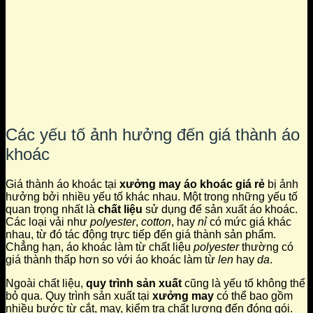
Các yếu tố ảnh hưởng đến giá thành áo
khoác
Giá thành áo khoác tại
xưởng may áo khoác giá rẻ
bị ảnh
hưởng bởi nhiều yếu tố khác nhau. Một trong những yếu tố
quan trọng nhất là
chất liệu
sử dụng để sản xuất áo khoác.
Các loại vải như
polyester
,
cotton
, hay
nỉ
có mức giá khác
nhau, từ đó tác động trực tiếp đến giá thành sản phẩm.
Chẳng hạn, áo khoác làm từ chất liệu
polyester
thường có
giá thành thấp hơn so với áo khoác làm từ
len
hay
da
.
Ngoài chất liệu,
quy trình sản xuất
cũng là yếu tố không thể
bỏ qua. Quy trình sản xuất tại
xưởng may
có thể bao gồm
nhiều bước từ cắt, may, kiểm tra chất lượng đến đóng gói.