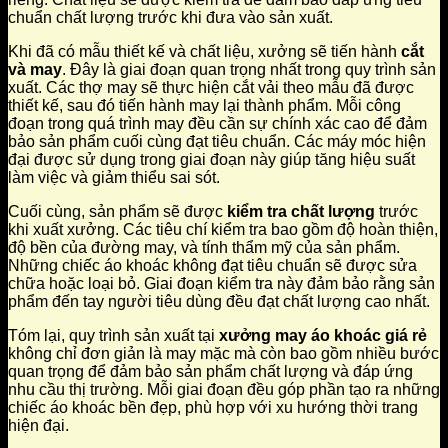
chuẩn chất lượng trước khi đưa vào sản xuất.
Khi đã có mẫu thiết kế và chất liệu, xưởng sẽ tiến hành
cắt
và may
. Đây là giai đoạn quan trọng nhất trong quy trình sản
xuất. Các thợ may sẽ thực hiện cắt vải theo mẫu đã được
thiết kế, sau đó tiến hành may lại thành phẩm. Mỗi công
đoạn trong quá trình may đều cần sự chính xác cao để đảm
bảo sản phẩm cuối cùng đạt tiêu chuẩn. Các máy móc hiện
đại được sử dụng trong giai đoạn này giúp tăng hiệu suất
làm việc và giảm thiểu sai sót.
Cuối cùng, sản phẩm sẽ được
kiểm tra chất lượng
trước
khi xuất xưởng. Các tiêu chí kiểm tra bao gồm độ hoàn thiện,
độ bền của đường may, và tính thẩm mỹ của sản phẩm.
Những chiếc áo khoác không đạt tiêu chuẩn sẽ được sửa
chữa hoặc loại bỏ. Giai đoạn kiểm tra này đảm bảo rằng sản
phẩm đến tay người tiêu dùng đều đạt chất lượng cao nhất.
Tóm lại, quy trình sản xuất tại
xưởng may áo khoác giá rẻ
không chỉ đơn giản là may mặc mà còn bao gồm nhiều bước
quan trọng để đảm bảo sản phẩm chất lượng và đáp ứng
nhu cầu thị trường. Mỗi giai đoạn đều góp phần tạo ra những
chiếc áo khoác bền đẹp, phù hợp với xu hướng thời trang
hiện đại.