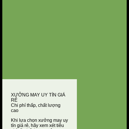
XƯỞNG MAY UY TÍN GIÁ
RẺ
Chi phí thấp, chất lượng
cao
Khi lựa chọn xưởng may uy
tín giá rẻ, hãy xem xét tiêu