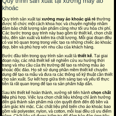
Quy trình sản xuất tại xưởng may áo
khoác
Quy trình sản xuất tại
xưởng may áo khoác giá rẻ
thường
được tổ chức một cách khoa học và chuyên nghiệp nhằm
đảm bảo chất lượng sản phẩm cũng như tối ưu hóa chi phí.
Các bước trong quy trình này bao gồm từ thiết kế, chọn chất
liệu, đến sản xuất và kiểm tra chất lượng. Mỗi giai đoạn đều
có vai trò quan trọng trong việc tạo ra những chiếc áo khoác
đẹp, bền và phù hợp với nhu cầu của khách hàng.
Bước đầu tiên trong quy trình sản xuất là
thiết kế
. Tại giai
đoạn này, các nhà thiết kế sẽ nghiên cứu xu hướng thời
trang và nhu cầu của thị trường để tạo ra những mẫu áo
khoác độc đáo. Họ sẽ sử dụng phần mềm thiết kế chuyên
dụng để tạo ra mẫu và đưa ra các thông số kỹ thuật cần thiết
cho sản xuất. Sự kết hợp giữa tính sáng tạo và yếu tố thực
tiễn là rất quan trọng để tạo ra sản phẩm hấp dẫn.
Sau khi thiết kế hoàn thành, xưởng sẽ tiến hành
chọn chất
liệu
phù hợp. Việc lựa chọn chất liệu không chỉ ảnh hưởng
đến giá thành sản phẩm mà còn quyết định đến độ bền và
cảm giác khi mặc. Các chất liệu phổ biến cho áo khoác bao
gồm vải polyester, nylon, và cotton, mỗi loại đều có ưu điểm
riêng. Chất liệu sẽ được kiểm tra để đảm bảo đáp ứng tiêu