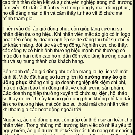
cao tinh thần đoàn kết và sự chuyên nghiệp trong môi trường
làm việc. Khi tất cả thành viên trong công ty mặc đồng phục,
họ dễ dàng nhận diện và cảm thấy tự hào về tổ chức mà
mình tham gia.
Thêm vào đó, áo gió đồng phục còn giúp tăng cường sự
nhận diện thương hiệu. Khi nhân viên mặc áo gió có in logo
hoặc tên công ty, doanh nghiệp sẽ dễ dàng thu hút sự chú ý
từ khách hàng, đối tác và cộng đồng. Nghiên cứu cho thấy,
các công ty có hình ảnh thương hiệu mạnh mẽ thường có
mức độ nhận diện cao hơn, dẫn đến việc tăng trưởng doanh
thu và sự trung thành của khách hàng.
Bên cạnh đó, áo gió đồng phục còn mang lại lợi ích về mặt
kinh tế. Việc đặt hàng số lượng lớn từ
xưởng may áo gió
đồng phục
không chỉ giúp doanh nghiệp tiết kiệm chi phí,
mà còn đảm bảo tính đồng nhất về chất lượng sản phẩm.
Các doanh nghiệp thường xuyên tổ chức sự kiện, hội thảo
sẽ thấy rõ lợi ích này khi áo gió đồng phục không chỉ tạo dấu
ấn cho thương hiệu mà còn tạo sự thoải mái cho nhân viên
khi tham gia các hoạt động ngoài trời.
Ngoài ra, áo gió đồng phục còn giúp cải thiện sự an toàn cho
nhân viên. Trong những môi trường làm việc có nhiều yếu tố
nguy hiểm, áo gió được thiết kế với các tính năng như chống