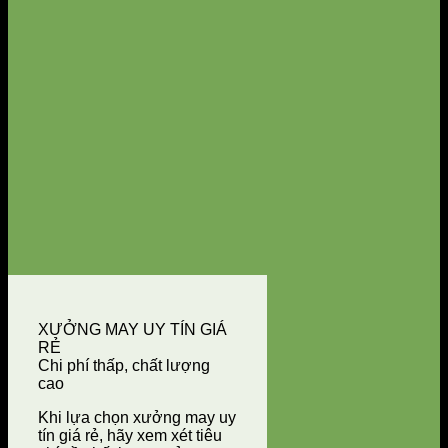
XƯỞNG MAY UY TÍN GIÁ
RẺ
Chi phí thấp, chất lượng
cao
Khi lựa chọn xưởng may uy
tín giá rẻ, hãy xem xét tiêu