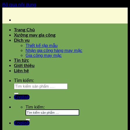
Bỏ qua nội dung
Trang Chủ
Xưởng may gia công
Dịch vụ
Thiết kế rập mẫu
Nhận gia công hàng may mặc
Gia công may mặc
Tin tức
Giới thiệu
Liên hệ
Tìm kiếm:
English
Tìm kiếm:
English