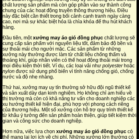
chất lượng sản phẩm mà còn góp phần vào sự thành công
chung của các hoạt động truyền thông thương hiệu. Điều
này đặc biệt cần thiết trong bối cảnh cạnh tranh ngày càng
cao, nơi mà sự khác biệt hóa là chìa khóa để thu hút khách
hàng.
Đầu tiên, một
xưởng may áo gió đồng phục
chất lượng sẽ
cung cấp sản phẩm với nguyên liệu tốt, đảm bảo độ bền và
sự thoải mái cho người mặc. Các sản phẩm từ những
xưởng này thường được làm từ chất liệu chống thấm và
thoáng khí, giúp nhân viên có thể hoạt động thoải mái trong
mọi điều kiện thời tiết. Ví dụ, các loại vải như
polyester
hoặc
nylon
được sử dụng phổ biến vì tính năng chống gió, chống
nước và độ nhẹ nhàng.
Thứ hai, xưởng may uy tín thường sở hữu đội ngũ thiết kế
và sản xuất dày dạn kinh nghiệm. Họ không chỉ am hiểu về
thị trường mà còn có khả năng tư vấn cho doanh nghiệp các
xu hướng thiết kế hiện đại, phù hợp với phong cách riêng
của thương hiệu. Một số xưởng còn hỗ trợ quy trình thiết kế
từ khâu ý tưởng đến sản phẩm hoàn thiện, giúp tiết kiệm thời
gian và công sức cho doanh nghiệp.
Hơn nữa, việc lựa chọn
xưởng may áo gió đồng phục
có
thể mang lại lợi ích về chi phí. Những xưởng lớn thường có