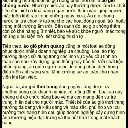
Một trong những loại áo gió đồng phục nổi bật là
áo gió
chống nước
. Những chiếc áo này thường được làm từ chất
liệu đặc biệt có khả năng ngăn nước thấm vào, giúp người
mặc luôn khô ráo trong những ngày mưa. Áo gió chống
nước là lựa chọn lý tưởng cho các hoạt động ngoài trời hoặc
trong môi trường ẩm ướt. Bên cạnh đó, áo gió chống thấm
còn có khả năng giữ nhiệt, bảo vệ sức khỏe người mặc trong
những điều kiện thời tiết không thuận lợi.
Tiếp theo,
áo gió phản quang
cũng là một loại áo đồng
phục được nhiều doanh nghiệp ưa chuộng. Loại áo này
thường được sử dụng trong các lĩnh vực yêu cầu tính an
toàn cao như xây dựng, giao thông hay bảo trì. Với chất liệu
phản quang, áo giúp người mặc dễ dàng nhận diện trong
điều kiện ánh sáng yếu, tăng cường sự an toàn cho nhân
viên khi làm việc.
Ngoài ra,
áo gió thời trang
đang ngày càng được ưa
chuộng trong các doanh nghiệp trẻ, năng động. Loại áo này
không chỉ có chức năng bảo vệ mà còn mang đến sự trẻ
trung, hiện đại cho người mặc. Thiết kế của áo gió thời trang
thường đa dạng về kiểu dáng và màu sắc, phù hợp với xu
hướng thời trang hiện đại, giúp doanh nghiệp xây dựng hình
ảnh thương hiệu đặc trưng và thu hút hơn trong mắt khách
hàng.