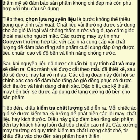
thẩm mỹ sẽ đảm bảo sản phẩm không chỉ đẹp mà còn phù
hợp với nhu cầu sử dụng.
Tiếp theo,
chọn lựa nguyên liệu
là bước không thể thiếu
trong quy trình sản xuất. Chất liệu vải thường được sử dụng
cho áo gió là loại vải chống thấm nước và gió, tạo cảm giác
thoải mái cho người mặc. Các xưởng may uy tín như
Gocy.vn
thường hợp tác với các nhà cung cấp vải chất
lượng để đảm bảo rằng sản phẩm cuối cùng đáp ứng được
tiêu chuẩn cao về độ bền và tính năng chống nước.
Sau khi nguyên liệu đã được chuẩn bị, quy trình
cắt và may
sẽ diễn ra. Các mảnh vải được cắt theo mẫu đã thiết kế, sau
đó sẽ được may lại với nhau. Các công đoạn này đòi hỏi sự
chính xác cao để đảm bảo rằng áo gió đồng phục có được
kích thước và hình dáng chính xác. Đặc biệt, các kỹ thuật
may tiên tiến sẽ được áp dụng để tăng cường độ bền cho
sản phẩm.
Tiếp đến, khâu
kiểm tra chất lượng
sẽ diễn ra. Mỗi chiếc áo
gió sẽ được kiểm tra kỹ lưỡng để phát hiện các lỗi may, chất
liệu hay kích thước. Điều này giúp đảm bảo rằng sản phẩm
đến tay khách hàng luôn đạt tiêu chuẩn cao nhất. Các xưởng
may thường có quy trình kiểm tra chất lượng chặt chẽ, từ
khâu đầu vào cho đến sản phẩm hoàn thiện.