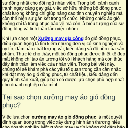
sự đồng nhất cho đội ngũ nhân viên. Trong bối cảnh cạnh
tranh ngày càng gay gắt, việc sở hữu những bộ đồng phục
chất lượng không chỉ giúp nâng cao tính chuyên nghiệp mà
còn thể hiện sự gắn kết trong tổ chức. Những chiếc áo gió
không chỉ là trang phục bảo vệ mà còn là biểu tượng của sự
đồng lòng và tinh thần làm việc nhóm.
Khi lựa chọn một
Xưởng may gia công
áo gió đồng phục,
điều quan trọng là tìm kiếm những đơn vị có kinh nghiệm và
uy tín, đảm bảo chất lượng vải, kiểu dáng và độ bền của sản
phẩm. Thực tế cho thấy, một bộ đồng phục được thiết kế đẹp
mắt không chỉ tạo ấn tượng tốt với khách hàng mà còn thúc
đẩy tinh thần làm việc của nhân viên. Trong bài viết này,
chúng tôi sẽ khám phá các yếu tố quan trọng cần cân nhắc
khi đặt may áo gió đồng phục, từ chất liệu, kiểu dáng đến
quy trình sản xuất, giúp bạn có được lựa chọn phù hợp nhất
cho doanh nghiệp của mình.
Tại sao chọn xưởng may áo gió đồng
phục?
Việc lựa chọn
xưởng may áo gió đồng phục
là một quyết
định quan trọng trong việc xây dựng hình ảnh thương hiệu
cho doanh nghiệp. Một xưởng may uy tín không chỉ đảm bảo