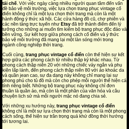
tái chế
. Với việc ngày càng nhiều người quan tâm đến vấn
đề bảo vệ môi trường, việc lựa chọn trang phục vintage cổ
điển không chỉ là một lựa chọn thời trang mà còn là một
hành động ý thức xã hội. Các cửa hàng đồ cũ, chợ phiên và
các nền tảng trực tuyến như
Etsy
đã trở thành điểm đến lý
tưởng cho những ai muốn tìm kiếm bộ trang phục độc đáo và
bền vững. Sự kết hợp giữa phong cách cổ điển và ý thức
bảo vệ môi trường đã mang lại một làn sóng mới trong
ngành công nghiệp thời trang.
Cuối cùng,
trang phục vintage cổ điển
còn thể hiện sự kết
hợp giữa các phong cách từ nhiều thập kỷ khác nhau. Từ
phong cách thập niên 20 với những chiếc váy ngắn và phụ
kiện lấp lánh, đến phong cách thập niên 80 với áo khoác da
và quần jean cao, sự đa dạng này không chỉ mang lại sự
phong phú cho tủ đồ mà còn cho phép mỗi người thể hiện cá
tính riêng biệt. Những bộ trang phục này không chỉ đơn
thuần là quần áo, mà còn là một phần của văn hóa và câu
chuyện lịch sử mà mỗi người mặc nó đang chia sẻ.
Với những xu hướng này,
trang phục vintage cổ điển
không chỉ là một sự lựa chọn thời trang mà còn là một phong
cách sống, thể hiện sự trân trọng quá khứ đồng thời hướng
tới tương lai.