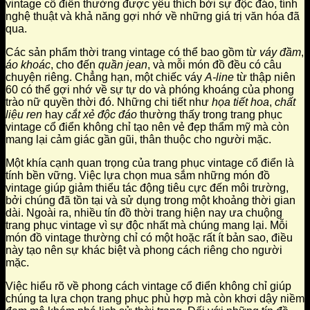
vintage cổ điển thường được yêu thích bởi sự độc đáo, tính
nghệ thuật và khả năng gợi nhớ về những giá trị văn hóa đã
qua.
Các sản phẩm thời trang vintage có thể bao gồm từ
váy đầm
,
áo khoác
, cho đến
quần jean
, và mỗi món đồ đều có câu
chuyện riêng. Chẳng hạn, một chiếc váy
A-line
từ thập niên
60 có thể gợi nhớ về sự tự do và phóng khoáng của phong
trào nữ quyền thời đó. Những chi tiết như
họa tiết hoa
,
chất
liệu ren
hay
cắt xẻ độc đáo
thường thấy trong trang phục
vintage cổ điển không chỉ tạo nên vẻ đẹp thẩm mỹ mà còn
mang lại cảm giác gần gũi, thân thuộc cho người mặc.
Một khía cạnh quan trọng của trang phục vintage cổ điển là
tính bền vững. Việc lựa chọn mua sắm những món đồ
vintage giúp giảm thiểu tác động tiêu cực đến môi trường,
bởi chúng đã tồn tại và sử dụng trong một khoảng thời gian
dài. Ngoài ra, nhiều tín đồ thời trang hiện nay ưa chuộng
trang phục vintage vì sự độc nhất mà chúng mang lại. Mỗi
món đồ vintage thường chỉ có một hoặc rất ít bản sao, điều
này tạo nên sự khác biệt và phong cách riêng cho người
mặc.
Việc hiểu rõ về phong cách vintage cổ điển không chỉ giúp
chúng ta lựa chọn trang phục phù hợp mà còn khơi dậy niềm