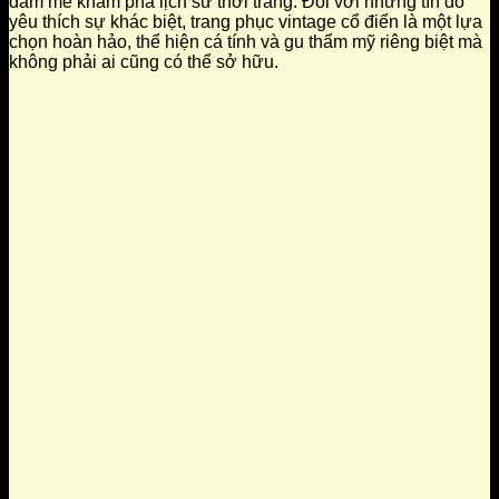
đam mê khám phá lịch sử thời trang. Đối với những tín đồ
yêu thích sự khác biệt, trang phục vintage cổ điển là một lựa
chọn hoàn hảo, thể hiện cá tính và gu thẩm mỹ riêng biệt mà
không phải ai cũng có thể sở hữu.