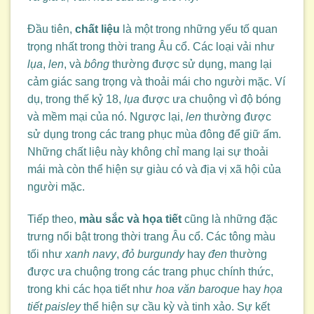
Đầu tiên,
chất liệu
là một trong những yếu tố quan
trọng nhất trong thời trang Âu cổ. Các loại vải như
lụa
,
len
, và
bông
thường được sử dụng, mang lại
cảm giác sang trọng và thoải mái cho người mặc. Ví
dụ, trong thế kỷ 18,
lụa
được ưa chuộng vì độ bóng
và mềm mại của nó. Ngược lại,
len
thường được
sử dụng trong các trang phục mùa đông để giữ ấm.
Những chất liệu này không chỉ mang lại sự thoải
mái mà còn thể hiện sự giàu có và địa vị xã hội của
người mặc.
Tiếp theo,
màu sắc và họa tiết
cũng là những đặc
trưng nổi bật trong thời trang Âu cổ. Các tông màu
tối như
xanh navy
,
đỏ burgundy
hay
đen
thường
được ưa chuộng trong các trang phục chính thức,
trong khi các họa tiết như
hoa văn baroque
hay
họa
tiết paisley
thể hiện sự cầu kỳ và tinh xảo. Sự kết