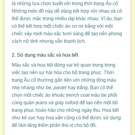
là những lựa chọn tuyệt vời trong
thời trang Âu cổ
.
Những món đồ này dễ dàng kết hợp với nhau và có
thể được mặc trong nhiều dịp khác nhau. Ví dụ, bạn
có thể kết hợp một chiếc
áo sơ mi trắng
với một
chiếc
váy midi
màu sắc tươi sáng để tạo nên phong
cách nữ tính nhưng vẫn thanh lịch.
2. Sử dụng màu sắc và họa tiết
Màu sắc và họa tiết đóng vai trò quan trọng trong
việc tạo nên sự hài hòa cho bộ trang phục. Thời
trang Âu cổ thường gắn liền với những tông màu
nhẹ nhàng như
be, pastel
hay
trắng
. Bạn có thể
chọn một chiếc
áo khoác trench coat
màu be phối
cùng quần jeans và giày oxford để tạo nên một bộ
trang phục hoàn hảo cho những ngày thu. Họa tiết
như
kẻ sọc
hay
hoa văn
cũng có thể được sử dụng
để làm tăng thêm phần thú vị cho bộ đồ.