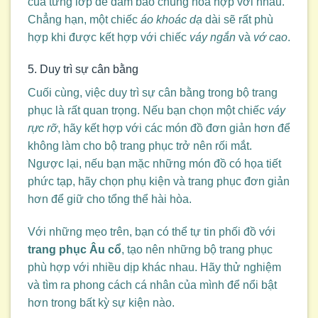
của từng lớp để đảm bảo chúng hòa hợp với nhau.
Chẳng hạn, một chiếc
áo khoác dạ
dài sẽ rất phù
hợp khi được kết hợp với chiếc
váy ngắn
và
vớ cao
.
5. Duy trì sự cân bằng
Cuối cùng, việc duy trì sự cân bằng trong bộ trang
phục là rất quan trọng. Nếu bạn chọn một chiếc
váy
rực rỡ
, hãy kết hợp với các món đồ đơn giản hơn để
không làm cho bộ trang phục trở nên rối mắt.
Ngược lại, nếu bạn mặc những món đồ có họa tiết
phức tạp, hãy chọn phụ kiện và trang phục đơn giản
hơn để giữ cho tổng thể hài hòa.
Với những mẹo trên, bạn có thể tự tin phối đồ với
trang phục Âu cổ
, tạo nên những bộ trang phục
phù hợp với nhiều dịp khác nhau. Hãy thử nghiệm
và tìm ra phong cách cá nhân của mình để nổi bật
hơn trong bất kỳ sự kiện nào.