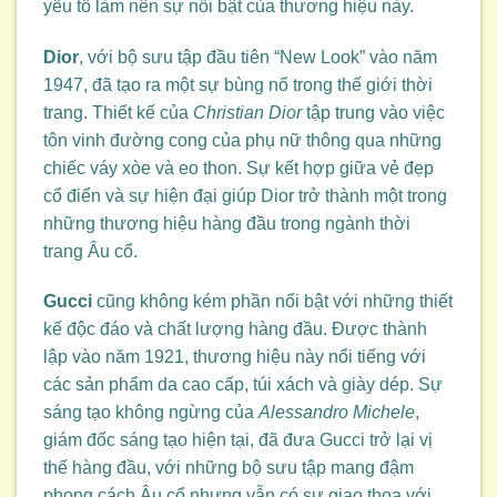
yếu tố làm nên sự nổi bật của thương hiệu này.
Dior
, với bộ sưu tập đầu tiên “New Look” vào năm
1947, đã tạo ra một sự bùng nổ trong thế giới thời
trang. Thiết kế của
Christian Dior
tập trung vào việc
tôn vinh đường cong của phụ nữ thông qua những
chiếc váy xòe và eo thon. Sự kết hợp giữa vẻ đẹp
cổ điển và sự hiện đại giúp Dior trở thành một trong
những thương hiệu hàng đầu trong ngành thời
trang Âu cổ.
Gucci
cũng không kém phần nổi bật với những thiết
kế độc đáo và chất lượng hàng đầu. Được thành
lập vào năm 1921, thương hiệu này nổi tiếng với
các sản phẩm da cao cấp, túi xách và giày dép. Sự
sáng tạo không ngừng của
Alessandro Michele
,
giám đốc sáng tạo hiện tại, đã đưa Gucci trở lại vị
thế hàng đầu, với những bộ sưu tập mang đậm
phong cách Âu cổ nhưng vẫn có sự giao thoa với