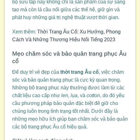
bộ sưu tập này không chỉ là sản phẩm của sự sáng
tạo mà còn là cầu nối giữa các thế hệ, giữ gìn và
phát huy những giá trị nghệ thuật vượt thời gian.
Xem thêm:
Thời Trang Âu Cổ: Xu Hướng, Phong
Cách Và Những Thương Hiệu Nổi Tiếng 2023
Mẹo chăm sóc và bảo quản trang phục Âu
cổ
Để duy trì vẻ đẹp của
thời trang Âu cổ
, việc chăm
sóc và bảo quản trang phục là cực kỳ quan trọng.
Những bộ trang phục này thường được làm từ các
chất liệu cao cấp như
len
,
lụa
, và
cotton
, do đó yêu
cầu phương pháp bảo quản đặc biệt để giữ cho
chúng luôn trong tình trạng tốt nhất. Dưới đây là
những mẹo hữu ích giúp bạn chăm sóc và bảo quản
các bộ trang phục Âu cổ hiệu quả.