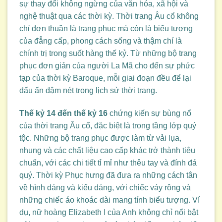
sự thay đổi không ngừng của văn hóa, xã hội và
nghệ thuật qua các thời kỳ. Thời trang Âu cổ không
chỉ đơn thuần là trang phục mà còn là biểu tượng
của đẳng cấp, phong cách sống và thậm chí là
chính trị trong suốt hàng thế kỷ. Từ những bộ trang
phục đơn giản của người La Mã cho đến sự phức
tạp của thời kỳ Baroque, mỗi giai đoạn đều để lại
dấu ấn đậm nét trong lịch sử thời trang.
Thế kỷ 14 đến thế kỷ 16
chứng kiến sự bùng nổ
của thời trang Âu cổ, đặc biệt là trong tầng lớp quý
tộc. Những bộ trang phục được làm từ vải lụa,
nhung và các chất liệu cao cấp khác trở thành tiêu
chuẩn, với các chi tiết tỉ mỉ như thêu tay và đính đá
quý. Thời kỳ Phục hưng đã đưa ra những cách tân
về hình dáng và kiểu dáng, với chiếc váy rộng và
những chiếc áo khoác dài mang tính biểu tượng. Ví
dụ, nữ hoàng Elizabeth I của Anh không chỉ nổi bật