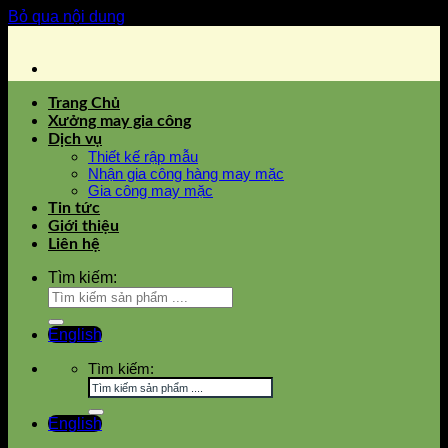
Bỏ qua nội dung
Trang Chủ
Xưởng may gia công
Dịch vụ
Thiết kế rập mẫu
Nhận gia công hàng may mặc
Gia công may mặc
Tin tức
Giới thiệu
Liên hệ
Tìm kiếm:
English
Tìm kiếm:
English