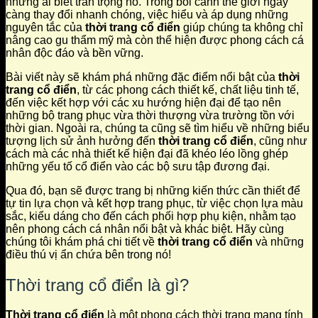
những ai biết trân trọng nó. Trong bối cảnh thế giới ngày
càng thay đổi nhanh chóng, việc hiểu và áp dụng những
nguyên tắc của
thời trang cổ điển
giúp chúng ta không chỉ
nâng cao gu thẩm mỹ mà còn thể hiện được phong cách cá
nhân độc đáo và bền vững.
Bài viết này sẽ khám phá những đặc điểm nổi bật của
thời
trang cổ điển
, từ các phong cách thiết kế, chất liệu tinh tế,
đến việc kết hợp với các xu hướng hiện đại để tạo nên
những bộ trang phục vừa thời thượng vừa trường tồn với
thời gian. Ngoài ra, chúng ta cũng sẽ tìm hiểu về những biểu
tượng lịch sử ảnh hưởng đến
thời trang cổ điển
, cũng như
cách mà các nhà thiết kế hiện đại đã khéo léo lồng ghép
những yếu tố cổ điển vào các bộ sưu tập đương đại.
Qua đó, bạn sẽ được trang bị những kiến thức cần thiết để
tự tin lựa chọn và kết hợp trang phục, từ việc chọn lựa màu
sắc, kiểu dáng cho đến cách phối hợp phụ kiện, nhằm tạo
nên phong cách cá nhân nổi bật và khác biệt. Hãy cùng
chúng tôi khám phá chi tiết về
thời trang cổ điển
và những
điều thú vị ẩn chứa bên trong nó!
Thời trang cổ điển là gì?
Thời trang cổ điển
là một phong cách thời trang mang tính