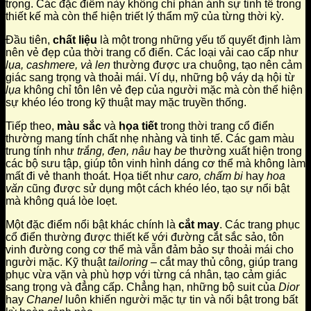
trọng. Các đặc điểm này không chỉ phản ánh sự tinh tế trong
thiết kế mà còn thể hiện triết lý thẩm mỹ của từng thời kỳ.
Đầu tiên,
chất liệu
là một trong những yếu tố quyết định làm
nên vẻ đẹp của thời trang cổ điển. Các loại vải cao cấp như
lụa, cashmere, và len
thường được ưa chuộng, tạo nên cảm
giác sang trọng và thoải mái. Ví dụ, những bộ váy dạ hội từ
lụa
không chỉ tôn lên vẻ đẹp của người mặc mà còn thể hiện
sự khéo léo trong kỹ thuật may mặc truyền thống.
Tiếp theo,
màu sắc
và
họa tiết
trong thời trang cổ điển
thường mang tính chất nhẹ nhàng và tinh tế. Các gam màu
trung tính như
trắng, đen, nâu
hay
be
thường xuất hiện trong
các bộ sưu tập, giúp tôn vinh hình dáng cơ thể mà không làm
mất đi vẻ thanh thoát. Họa tiết như
caro, chấm bi
hay
hoa
văn
cũng được sử dụng một cách khéo léo, tạo sự nổi bật
mà không quá lòe loẹt.
Một đặc điểm nổi bật khác chính là
cắt may
. Các trang phục
cổ điển thường được thiết kế với đường cắt sắc sảo, tôn
vinh đường cong cơ thể mà vẫn đảm bảo sự thoải mái cho
người mặc. Kỹ thuật
tailoring
– cắt may thủ công, giúp trang
phục vừa vặn và phù hợp với từng cá nhân, tạo cảm giác
sang trọng và đẳng cấp. Chẳng hạn, những bộ suit của
Dior
hay
Chanel
luôn khiến người mặc tự tin và nổi bật trong bất