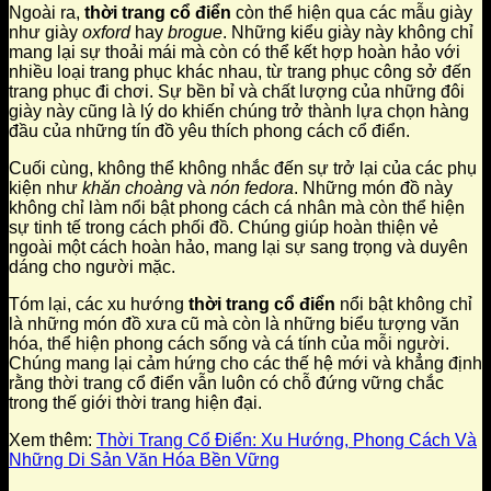
Ngoài ra,
thời trang cổ điển
còn thể hiện qua các mẫu giày
như giày
oxford
hay
brogue
. Những kiểu giày này không chỉ
mang lại sự thoải mái mà còn có thể kết hợp hoàn hảo với
nhiều loại trang phục khác nhau, từ trang phục công sở đến
trang phục đi chơi. Sự bền bỉ và chất lượng của những đôi
giày này cũng là lý do khiến chúng trở thành lựa chọn hàng
đầu của những tín đồ yêu thích phong cách cổ điển.
Cuối cùng, không thể không nhắc đến sự trở lại của các phụ
kiện như
khăn choàng
và
nón fedora
. Những món đồ này
không chỉ làm nổi bật phong cách cá nhân mà còn thể hiện
sự tinh tế trong cách phối đồ. Chúng giúp hoàn thiện vẻ
ngoài một cách hoàn hảo, mang lại sự sang trọng và duyên
dáng cho người mặc.
Tóm lại, các xu hướng
thời trang cổ điển
nổi bật không chỉ
là những món đồ xưa cũ mà còn là những biểu tượng văn
hóa, thể hiện phong cách sống và cá tính của mỗi người.
Chúng mang lại cảm hứng cho các thế hệ mới và khẳng định
rằng thời trang cổ điển vẫn luôn có chỗ đứng vững chắc
trong thế giới thời trang hiện đại.
Xem thêm:
Thời Trang Cổ Điển: Xu Hướng, Phong Cách Và
Những Di Sản Văn Hóa Bền Vững