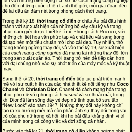
liền với những biến động lịch sử, từ cách mạng công nghiệp
cho đến những cuộc chiến tranh thế giới, mỗi giai đoạn đều
để lại dấu ấn đậm nét trong phong cách thời trang.
Trong thế kỷ 18,
thời trang cổ điển
ở châu Âu bắt đầu hình
thành với sự xuất hiện của những bộ váy cầu kỳ và trang
phục nam giới được thiết kế tỉ mỉ. Phong cách Rococo, với
những chi tiết hoa văn phức tạp và chất liệu vải sang trọng,
đã tạo nên một tiêu chuẩn mới cho cái đẹp. Tuy nhiên, thời
trang không ngừng thay đổi, và vào thế kỷ 19, sự xuất hiện
của
cách mạng công nghiệp
đã mang lại những thay đổi lớn
trong sản xuất quần áo. Thời trang trở nên dễ tiếp cận hơn
với đại chúng nhờ vào sự phát triển của máy móc và kỹ thuật
may.
Sang thế kỷ 20,
thời trang cổ điển
tiếp tục phát triển mạnh
mẽ với sự xuất hiện của các nhà thiết kế nổi tiếng như
Coco
Chanel
và
Christian Dior
. Chanel đã cách mạng hóa trang
phục phụ nữ với phong cách
casual
và sự thoải mái, trong
khi Dior đã làm sống dậy vẻ đẹp nữ tính qua bộ sưu tập
“New Look” vào năm 1947. Những thay đổi này không chỉ
tạo ra xu hướng mới mà còn phản ánh sự thay đổi trong vai
trò của phụ nữ trong xã hội, khi họ bắt đầu khẳng định vị trí
của mình trong cả công việc và đời sống cá nhân.
Bước vào thế kỷ 21,
thời trang cổ điển
không ngừng phát