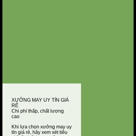
XƯỞNG MAY UY TÍN GIÁ
RẺ
Chi phí thấp, chất lượng
cao
Khi lựa chọn xưởng may uy
tín giá rẻ, hãy xem xét tiêu