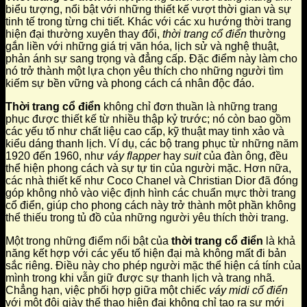
biểu tượng, nổi bật với những thiết kế vượt thời gian và sự
tinh tế trong từng chi tiết. Khác với các xu hướng thời trang
hiện đại thường xuyên thay đổi,
thời trang cổ điển
thường
gắn liền với những giá trị văn hóa, lịch sử và nghệ thuật,
phản ánh sự sang trọng và đẳng cấp. Đặc điểm này làm cho
nó trở thành một lựa chọn yêu thích cho những người tìm
kiếm sự bền vững và phong cách cá nhân độc đáo.
Thời trang cổ điển
không chỉ đơn thuần là những trang
phục được thiết kế từ nhiều thập kỷ trước; nó còn bao gồm
các yếu tố như chất liệu cao cấp, kỹ thuật may tinh xảo và
kiểu dáng thanh lịch. Ví dụ, các bộ trang phục từ những năm
1920 đến 1960, như
váy flapper
hay
suit
của đàn ông, đều
thể hiện phong cách và sự tự tin của người mặc. Hơn nữa,
các nhà thiết kế như Coco Chanel và Christian Dior đã đóng
góp không nhỏ vào việc định hình các chuẩn mực thời trang
cổ điển, giúp cho phong cách này trở thành một phần không
thể thiếu trong tủ đồ của những người yêu thích thời trang.
Một trong những điểm nổi bật của
thời trang cổ điển
là khả
năng kết hợp với các yếu tố hiện đại mà không mất đi bản
sắc riêng. Điều này cho phép người mặc thể hiện cá tính của
mình trong khi vẫn giữ được sự thanh lịch và trang nhã.
Chẳng hạn, việc phối hợp giữa một chiếc
váy midi cổ điển
với một đôi giày thể thao hiện đại không chỉ tạo ra sự mới