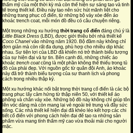
thẩm mỹ của một thời kỳ mà còn thể hiện sự sáng tạo và tinh
tế trong thiết kế. Điều này tạo nên sức hút mãnh liệt cho
những trang phục cổ điển, từ những bộ váy xòe đến áo
khoác trench coat, mỗi món đồ đều có câu chuyện riêng.
Một trong những xu hướng
thời trang cổ điển
đáng chú ý là
Little Black Dress
(LBD), được giới thiệu bởi nhà thiết kế
Coco Chanel
vào những năm 1920. Bộ đầm này không chỉ
đơn giản mà còn rất đa dụng, phù hợp cho nhiều dịp khác
nhau. Sự tiện lợi của LBD đã khiến nó trở thành biểu tượng
của sự hiện đại và tự tin. Bên cạnh đó, những chiếc áo
khoác
trench coat
cũng là một phần không thể thiếu trong tủ
đồ của phái đẹp. Với nguồn gốc từ quân đội Anh, áo khoác
này đã trở thành biểu tượng của sự thanh lịch và phong
cách trong nhiều thập kỷ.
Một xu hướng khác nổi bật trong thời trang cổ điển là các bộ
trang phục lấy cảm hứng từ thập niên 50, với thiết kế áo
phông và chân váy xòe. Những bộ đồ này không chỉ giúp tôn
lên vóc dáng mà còn mang lại vẻ ngoài trẻ trung và đầy sức
sống. Các nhà thiết kế hiện đại đã khéo léo kết hợp các chi
tiết cổ điển với phong cách hiện đại để tạo ra những sản
phẩm vừa mang tính thẩm mỹ cao vừa thoải mái cho người
mặc.