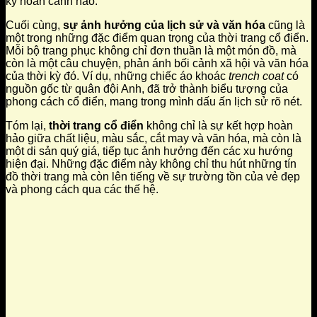
kỳ hoàn cảnh nào.
Cuối cùng,
sự ảnh hưởng của lịch sử và văn hóa
cũng là
một trong những đặc điểm quan trọng của thời trang cổ điển.
Mỗi bộ trang phục không chỉ đơn thuần là một món đồ, mà
còn là một câu chuyện, phản ánh bối cảnh xã hội và văn hóa
của thời kỳ đó. Ví dụ, những chiếc áo khoác
trench coat
có
nguồn gốc từ quân đội Anh, đã trở thành biểu tượng của
phong cách cổ điển, mang trong mình dấu ấn lịch sử rõ nét.
Tóm lại,
thời trang cổ điển
không chỉ là sự kết hợp hoàn
hảo giữa chất liệu, màu sắc, cắt may và văn hóa, mà còn là
một di sản quý giá, tiếp tục ảnh hưởng đến các xu hướng
hiện đại. Những đặc điểm này không chỉ thu hút những tín
đồ thời trang mà còn lên tiếng về sự trường tồn của vẻ đẹp
và phong cách qua các thế hệ.