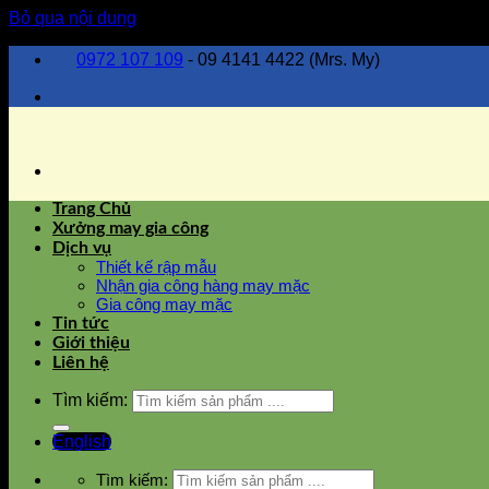
Bỏ qua nội dung
0972 107 109
- 09 4141 4422 (Mrs. My)
Trang Chủ
Xưởng may gia công
Dịch vụ
Thiết kế rập mẫu
Nhận gia công hàng may mặc
Gia công may mặc
Tin tức
Giới thiệu
Liên hệ
Tìm kiếm:
English
Tìm kiếm: