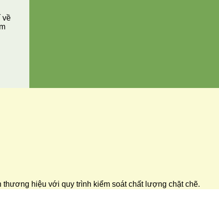
í về
ăm
ển thương hiệu với quy trình kiểm soát chất lượng chặt chẽ.