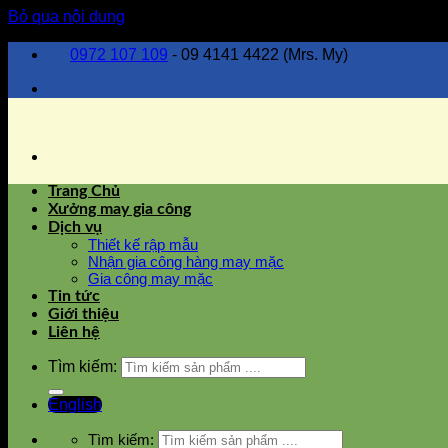
Bỏ qua nội dung
0972 107 109
- 09 4141 4422 (Mrs. My)
Trang Chủ
Xưởng may gia công
Dịch vụ
Thiết kế rập mẫu
Nhận gia công hàng may mặc
Gia công may mặc
Tin tức
Giới thiệu
Liên hệ
Tìm kiếm:
English
Tìm kiếm: