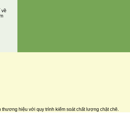
í về
ăm
ển thương hiệu với quy trình kiểm soát chất lượng chặt chẽ.