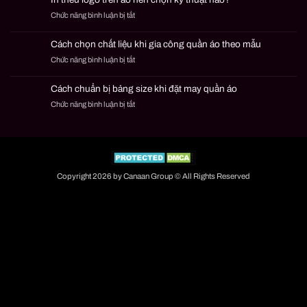
may
quần
ở
Chức năng bình luận bị tắt
mặc
áo
In
là
theo
thêu
gì?
mẫu
Cách chọn chất liệu khi gia công quần áo theo mẫu
logo
Cách
ở
Chức năng bình luận bị tắt
trên
đặt
Cách
áo
đơn
chọn
nên
nhỏ
Cách chuẩn bị bảng size khi đặt may quần áo
chất
chọn
an
ở
Chức năng bình luận bị tắt
liệu
kỹ
toàn
Cách
khi
thuật
chuẩn
gia
nào?
bị
công
bảng
quần
size
áo
khi
theo
Copyright 2026 by Canaan Group © All Rights Reserved
đặt
mẫu
may
quần
áo