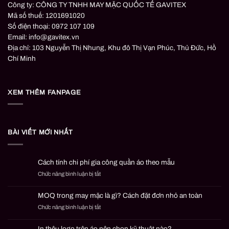
Công ty: CÔNG TY TNHH MAY MẶC QUỐC TẾ GAVITEX
Mã số thuế: 1201691020
Số điện thoại: 0972 107 109
Email: info@gavitex.vn
Địa chỉ: 103 Nguyễn Thị Nhung, Khu đô Thị Vạn Phúc, Thủ Đức, Hồ
Chí Minh
XEM THÊM FANPAGE
BÀI VIẾT MỚI NHẤT
Cách tính chi phí gia công quần áo theo mẫu
ở
Chức năng bình luận bị tắt
Cách
tính
MOQ trong may mặc là gì? Cách đặt đơn nhỏ an toàn
chi
ở
Chức năng bình luận bị tắt
phí
MOQ
gia
trong
công
In thêu logo trên áo nên chọn kỹ thuật nào?