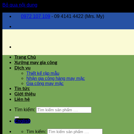
Bỏ qua nội dung
0972 107 109
- 09 4141 4422 (Mrs. My)
Trang Chủ
Xưởng may gia công
Dịch vụ
Thiết kế rập mẫu
Nhận gia công hàng may mặc
Gia công may mặc
Tin tức
Giới thiệu
Liên hệ
Tìm kiếm:
English
Tìm kiếm: