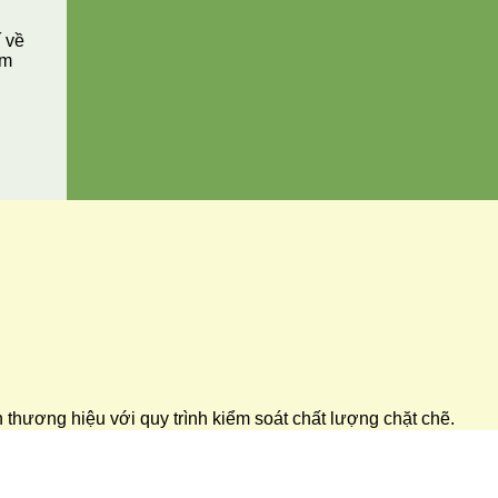
í về
ăm
ển thương hiệu với quy trình kiểm soát chất lượng chặt chẽ.