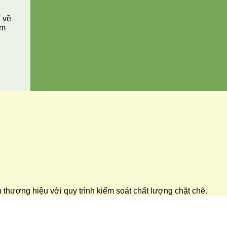
í về
ăm
ển thương hiệu với quy trình kiểm soát chất lượng chặt chẽ.