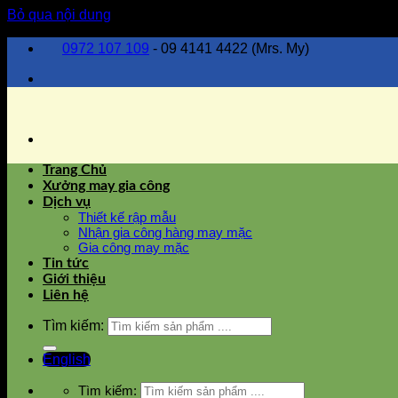
Bỏ qua nội dung
0972 107 109
- 09 4141 4422 (Mrs. My)
Trang Chủ
Xưởng may gia công
Dịch vụ
Thiết kế rập mẫu
Nhận gia công hàng may mặc
Gia công may mặc
Tin tức
Giới thiệu
Liên hệ
Tìm kiếm:
English
Tìm kiếm: