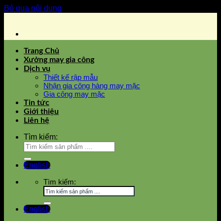
Bỏ qua nội dung
Trang Chủ
Xưởng may gia công
Dịch vụ
Thiết kế rập mẫu
Nhận gia công hàng may mặc
Gia công may mặc
Tin tức
Giới thiệu
Liên hệ
Tìm kiếm:
English
Tìm kiếm:
English