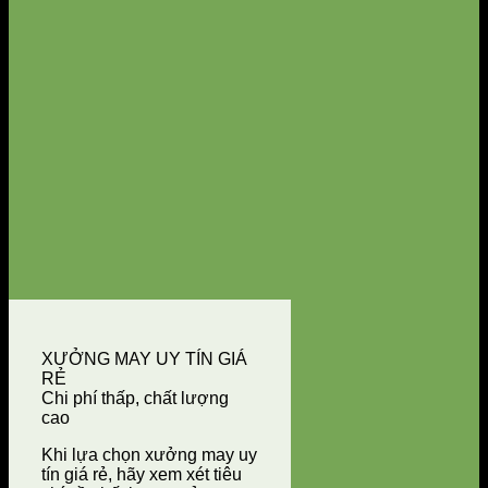
XƯỞNG MAY UY TÍN GIÁ
RẺ
Chi phí thấp, chất lượng
cao
Khi lựa chọn xưởng may uy
tín giá rẻ, hãy xem xét tiêu