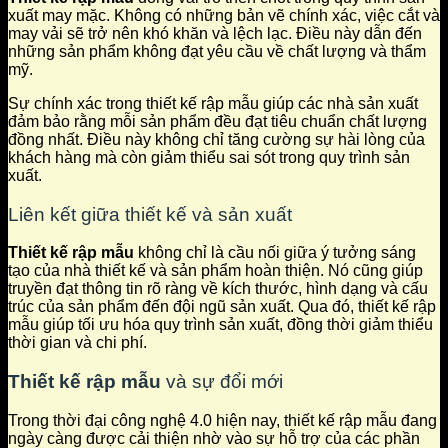
xuất may mặc. Không có những bản vẽ chính xác, việc cắt và
may vải sẽ trở nên khó khăn và lệch lạc. Điều này dẫn đến
những sản phẩm không đạt yêu cầu về chất lượng và thẩm
mỹ.
Sự chính xác trong thiết kế rập mẫu giúp các nhà sản xuất
đảm bảo rằng mỗi sản phẩm đều đạt tiêu chuẩn chất lượng
đồng nhất. Điều này không chỉ tăng cường sự hài lòng của
khách hàng mà còn giảm thiểu sai sót trong quy trình sản
xuất.
Liên kết giữa thiết kế và sản xuất
Thiết kế rập mẫu
không chỉ là cầu nối giữa ý tưởng sáng
tạo của nhà thiết kế và sản phẩm hoàn thiện. Nó cũng giúp
truyền đạt thông tin rõ ràng về kích thước, hình dạng và cấu
trúc của sản phẩm đến đội ngũ sản xuất. Qua đó, thiết kế rập
mẫu giúp tối ưu hóa quy trình sản xuất, đồng thời giảm thiểu
thời gian và chi phí.
Thiết kế rập mẫu
và sự đổi mới
Trong thời đại công nghệ 4.0 hiện nay, thiết kế rập mẫu đang
ngày càng được cải thiện nhờ vào sự hỗ trợ của các phần