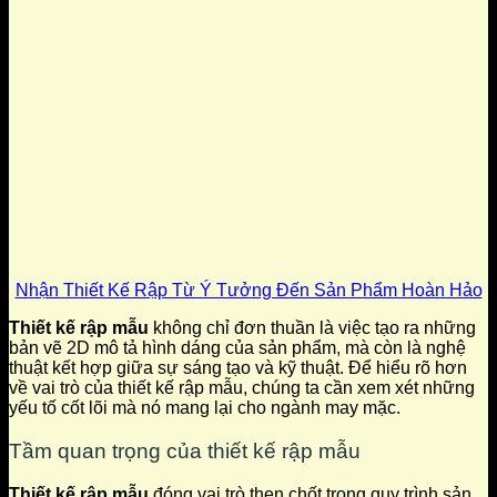
Nhận Thiết Kế Rập Từ Ý Tưởng Đến Sản Phẩm Hoàn Hảo
Thiết kế rập mẫu
không chỉ đơn thuần là việc tạo ra những
bản vẽ 2D mô tả hình dáng của sản phẩm, mà còn là nghệ
thuật kết hợp giữa sự sáng tạo và kỹ thuật. Để hiểu rõ hơn
về vai trò của thiết kế rập mẫu, chúng ta cần xem xét những
yếu tố cốt lõi mà nó mang lại cho ngành may mặc.
Tầm quan trọng của thiết kế rập mẫu
Thiết kế rập mẫu
đóng vai trò then chốt trong quy trình sản