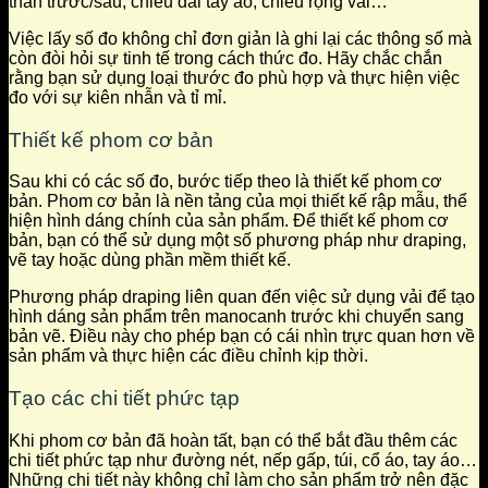
thân trước/sau, chiều dài tay áo, chiều rộng vai…
Việc lấy số đo không chỉ đơn giản là ghi lại các thông số mà
còn đòi hỏi sự tinh tế trong cách thức đo. Hãy chắc chắn
rằng bạn sử dụng loại thước đo phù hợp và thực hiện việc
đo với sự kiên nhẫn và tỉ mỉ.
Thiết kế phom cơ bản
Sau khi có các số đo, bước tiếp theo là thiết kế phom cơ
bản. Phom cơ bản là nền tảng của mọi thiết kế rập mẫu, thể
hiện hình dáng chính của sản phẩm. Để thiết kế phom cơ
bản, bạn có thể sử dụng một số phương pháp như draping,
vẽ tay hoặc dùng phần mềm thiết kế.
Phương pháp draping liên quan đến việc sử dụng vải để tạo
hình dáng sản phẩm trên manocanh trước khi chuyển sang
bản vẽ. Điều này cho phép bạn có cái nhìn trực quan hơn về
sản phẩm và thực hiện các điều chỉnh kịp thời.
Tạo các chi tiết phức tạp
Khi phom cơ bản đã hoàn tất, bạn có thể bắt đầu thêm các
chi tiết phức tạp như đường nét, nếp gấp, túi, cổ áo, tay áo…
Những chi tiết này không chỉ làm cho sản phẩm trở nên đặc