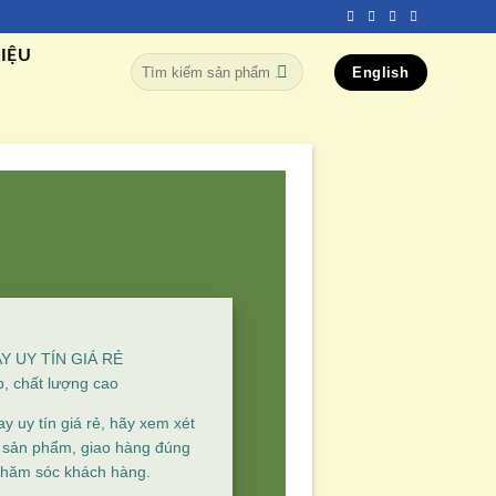
HIỆU
Tìm
English
kiếm:
 UY TÍN GIÁ RẺ
p, chất lượng cao
y uy tín giá rẻ, hãy xem xét
ng sản phẩm, giao hàng đúng
chăm sóc khách hàng.