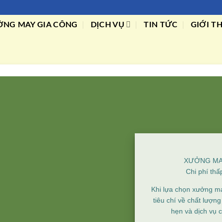
NG MAY GIA CÔNG
DỊCH VỤ
TIN TỨC
GIỚI T
XƯỞNG MAY
Chi phí thấ
Khi lựa chọn xưởng ma
tiêu chí về chất lượ
hẹn và dịch vụ 