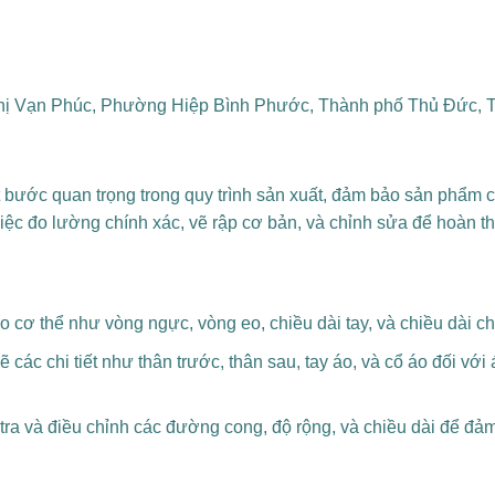
ị Vạn Phúc, Phường Hiệp Bình Phước, Thành phố Thủ Đức, T
t bước quan trọng trong quy trình sản xuất, đảm bảo sản phẩm 
ệc đo lường chính xác, vẽ rập cơ bản, và chỉnh sửa để hoàn th
cơ thể như vòng ngực, vòng eo, chiều dài tay, và chiều dài châ
ẽ các chi tiết như thân trước, thân sau, tay áo, và cổ áo đối vớ
ra và điều chỉnh các đường cong, độ rộng, và chiều dài để đả