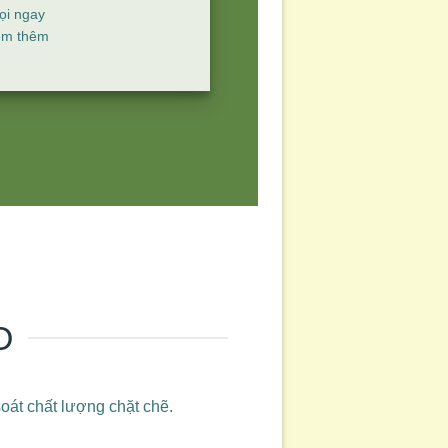
ọi ngay
em thêm
O
soát chất lượng chặt chẽ.