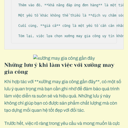
Thêm vào đó, **khả năng đáp ứng đơn hàng** là một tiêu 
Một yếu tố khác không thể thiếu là **dịch vụ chăm sóc k
Cuối cùng, **giá cả** cũng là một yếu tố cần cân nhắc. 
Tóm lại, việc lựa chọn xưởng may gia công uy tín không
Những lưu ý khi làm việc với xưởng may
gia công
Khi hợp tác với **xưởng may gia công gần đây**, có một số
lưu ý quan trọng mà bạn cần ghi nhớ để đảm bảo quá trình
làm việc diễn ra suôn sẻ và hiệu quả. Những lưu ý này
không chỉ giúp bạn có được sản phẩm chất lượng mà còn
tạo dựng mối quan hệ tốt đẹp với đối tác.
Trước hết, việc rõ ràng trong yêu cầu và mong muốn là cực