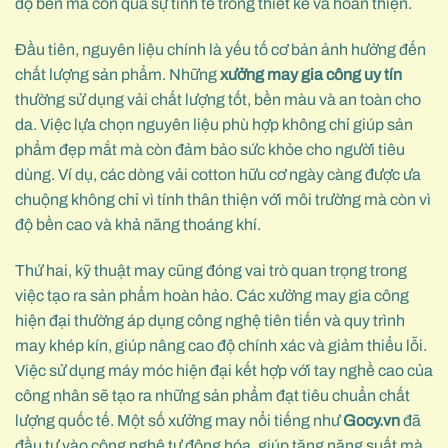
độ bền mà còn qua sự tinh tế trong thiết kế và hoàn thiện.
Đầu tiên, nguyên liệu chính là yếu tố cơ bản ảnh hưởng đến
chất lượng sản phẩm. Những
xưởng may gia công uy tín
thường sử dụng vải chất lượng tốt, bền màu và an toàn cho
da. Việc lựa chọn nguyên liệu phù hợp không chỉ giúp sản
phẩm đẹp mắt mà còn đảm bảo sức khỏe cho người tiêu
dùng. Ví dụ, các dòng vải cotton hữu cơ ngày càng được ưa
chuộng không chỉ vì tính thân thiện với môi trường mà còn vì
độ bền cao và khả năng thoáng khí.
Thứ hai, kỹ thuật may cũng đóng vai trò quan trọng trong
việc tạo ra sản phẩm hoàn hảo. Các xưởng may gia công
hiện đại thường áp dụng công nghệ tiên tiến và quy trình
may khép kín, giúp nâng cao độ chính xác và giảm thiểu lỗi.
Việc sử dụng máy móc hiện đại kết hợp với tay nghề cao của
công nhân sẽ tạo ra những sản phẩm đạt tiêu chuẩn chất
lượng quốc tế. Một số xưởng may nổi tiếng như
Gocy.vn
đã
đầu tư vào công nghệ tự động hóa, giúp tăng năng suất mà