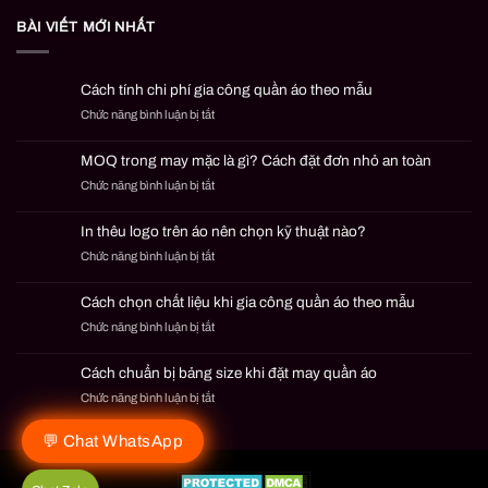
BÀI VIẾT MỚI NHẤT
Cách tính chi phí gia công quần áo theo mẫu
Chức năng bình luận bị tắt
ở
Cách
tính
MOQ trong may mặc là gì? Cách đặt đơn nhỏ an toàn
chi
Chức năng bình luận bị tắt
ở
phí
MOQ
gia
trong
công
In thêu logo trên áo nên chọn kỹ thuật nào?
may
quần
Chức năng bình luận bị tắt
ở
mặc
áo
In
là
theo
thêu
gì?
mẫu
Cách chọn chất liệu khi gia công quần áo theo mẫu
logo
Cách
Chức năng bình luận bị tắt
ở
trên
đặt
Cách
áo
đơn
chọn
nên
nhỏ
Cách chuẩn bị bảng size khi đặt may quần áo
chất
chọn
an
Chức năng bình luận bị tắt
ở
liệu
kỹ
toàn
Cách
khi
thuật
chuẩn
gia
💬 Chat WhatsApp
nào?
bị
công
bảng
quần