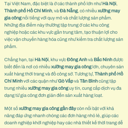
Tại Việt Nam, đặc biệt là ở các thành phố lớn như
Hà Nội
,
Thành phố Hồ Chí Minh
, và
Đà Nẵng
, có nhiều
xưởng may
gia công
nổi tiếng với quy mô và chất lượng sản phẩm.
Những địa điểm này thường tập trung ở các khu công
nghiệp hoặc các khu vực gần trung tâm, tạo thuận lợi cho
việc vận chuyển hàng hóa cũng như kiểm tra chất lượng sản
phẩm.
Chẳng hạn, tại
Hà Nội
, khu vực
Đông Anh
và
Bắc Ninh
được
biết đến là nơi có nhiều
xưởng may gia công
lớn, chuyên sản
xuất hàng thời trang và đồ công sở. Tương tự,
Thành phố Hồ
Chí Minh
với các quận như
Gò Vấp
và
Tân Bình
cũng tập
trung nhiều
xưởng may gia công
uy tín, cung cấp dịch vụ đa
dạng từ gia công đơn giản đến sản xuất hàng loạt.
Một số
xưởng may gia công gần đây
còn nổi bật với khả
năng đáp ứng nhanh chóng các đơn hàng nhỏ lẻ, giúp các
doanh nghiệp khởi nghiệp hay các nhà thiết kế thời trang dễ