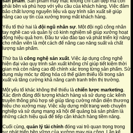
sản phẩm
. Sản phẩm may mặc không chỉ cần đẹp mà còn
phải bền và phù hợp với yêu cầu của khách hàng. Việc đảm
bảo chất lượng nguyên liệu và quy trình sản xuất sẽ giúp
nâng cao uy tín của xưởng trong mắt khách hàng.
Yếu tố thứ hai là
đội ngũ nhân sự
. Một đội ngũ công nhân
tay nghề cao và quản lý có kinh nghiệm sẽ giúp xưởng hoạt
động hiệu quả hơn. Đầu tư vào đào tạo và phát triển kỹ năng
cho nhân viên là một cách để nâng cao năng suất và chất
lượng sản phẩm.
Thứ ba là
công nghệ sản xuất
. Việc áp dụng công nghệ
hiện đại vào quy trình sản xuất không chỉ giúp tiết kiệm thời
gian mà còn nâng cao độ chính xác trong từng sản phẩm. Sử
dụng máy móc tự động hóa có thể giảm thiểu lỗi trong sản
xuất và tăng cường khả năng cạnh tranh trên thị trường.
Một yếu tố khác không thể thiếu là
chiến lược marketing
.
Xác định đúng đối tượng khách hàng và sử dụng các kênh
truyền thông phù hợp sẽ giúp tăng cường nhận diện thương
hiệu cho xưởng may. Việc xây dựng một trang web chuyên
nghiệp và sử dụng mạng xã hội để quảng bá sản phẩm là
những cách hiệu quả để tiếp cận khách hàng tiềm năng.
Cuối cùng,
quản lý tài chính
đóng vai trò quan trọng trong
sự phát triển bền vững của xưởng may gia công. Lập kế