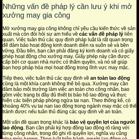
Những vấn đề pháp lý cần lưu ý khi mở
xưởng may gia công
Mở xưởng may gia công không chỉ yêu cầu kiến thức về sản
xuất mà còn đòi hỏi sự am hiểu về
các vấn đề pháp lý
liên
quan. Việc tuân thủ các quy định pháp luật là rất quan trọng
để đảm bảo hoạt động kinh doanh diễn ra suôn sẻ và bền
vững. Đầu tiên, bạn cần phải đăng ký kinh doanh và có giấy
phép hoạt động cho xưởng may. Giấy phép này cần được
cấp bởi cơ quan nhà nước có thẩm quyền, và nó sẽ giúp
bạn hợp pháp hóa mọi hoạt động trong lĩnh vực may mặc.
Tiếp theo, việc tuân thủ các quy định về
an toàn lao động
cũng là một khía cạnh không thể bỏ qua. Xưởng may cần
đảm bảo môi trường làm việc an toàn cho công nhân, bao
gồm việc trang bị đầy đủ thiết bị bảo hộ lao động và thực
hiện các biện pháp phòng ngừa tai nạn. Theo thống kê, có
khoảng 40% vụ tai nạn lao động trong ngành may mặc có thể
tránh được nếu tuân thủ đúng các quy định về an toàn.
Một vấn đề quan trọng khác là
bảo vệ quyền lợi của người
lao động
. Bạn cần phải ký hợp đồng lao động rõ ràng với
từng công nhân, trong đó ghi rõ quyền lợi, nghĩa vụ cũng
như mức lương. Theo luật hiện hành, người lao động có