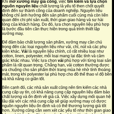
Khi
mở xưởng may gia công
, việc
tìm kiếm và lựa chọn
nguồn nguyên liệu
chất lượng là yếu tố then chốt quyết
định đến sự thành công của doanh nghiệp. Nguyên liệu
không chỉ ảnh hưởng đến sản phẩm cuối cùng mà còn liên
quan đến chi phí sản xuất, thời gian giao hàng và sự hài
lòng của khách hàng. Do đó, lựa chọn nguyên liệu phù hợp
là bước đầu tiên cần thực hiện trong quá trình thiết lập
xưởng may.
Để đảm bảo chất lượng sản phẩm, xưởng may cần chú
trọng đến các loại nguyên liệu như vải, chỉ, nút và các phụ
kiện khác.
Vải
là nguyên liệu chính, có rất nhiều loại như
cotton, linen, polyester, mỗi loại mang lại đặc tính và cảm
giác khác nhau. Việc lựa chọn
vải
phù hợp với từng loại sản
phẩm là rất quan trọng. Chẳng hạn, vải cotton thường được
ưa chuộng cho sản phẩm thời trang mùa hè nhờ tính thoáng
mát, trong khi polyester lại phù hợp cho đồ thể thao vì độ bền
và khả năng co giãn tốt.
Bên cạnh đó, các nhà sản xuất cũng nên tìm kiếm các nhà
cung cấp uy tín, có khả năng cung cấp nguyên liệu đảm bảo
chất lượng và ổn định về giá cả. Việc xây dựng mối quan hệ
lâu dài với các nhà cung cấp sẽ giúp xưởng may có được
nguồn nguyên liệu ổn định và có thể thương lượng giá tốt
hơn. Xưởng cũng cần xem xét các yếu tố như thời gian giao