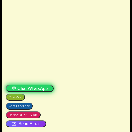
💬 Chat WhatsApp
Chat Zalo
Chat Facebook
Hotline: 0972107109
✉️ Send Email