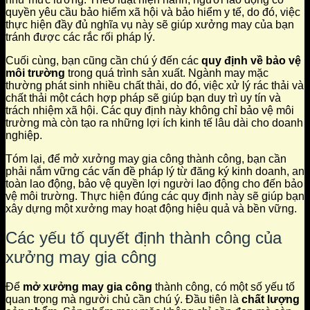
quyền yêu cầu bảo hiểm xã hội và bảo hiểm y tế, do đó, việc
thực hiện đầy đủ nghĩa vụ này sẽ giúp xưởng may của bạn
tránh được các rắc rối pháp lý.
Cuối cùng, bạn cũng cần chú ý đến các
quy định về bảo vệ
môi trường
trong quá trình sản xuất. Ngành may mặc
thường phát sinh nhiều chất thải, do đó, việc xử lý rác thải và
chất thải một cách hợp pháp sẽ giúp bạn duy trì uy tín và
trách nhiệm xã hội. Các quy định này không chỉ bảo vệ môi
trường mà còn tạo ra những lợi ích kinh tế lâu dài cho doanh
nghiệp.
Tóm lại, để mở xưởng may gia công thành công, bạn cần
phải nắm vững các vấn đề pháp lý từ đăng ký kinh doanh, an
toàn lao động, bảo vệ quyền lợi người lao động cho đến bảo
vệ môi trường. Thực hiện đúng các quy định này sẽ giúp bạn
xây dựng một xưởng may hoạt động hiệu quả và bền vững.
Các yếu tố quyết định thành công của
xưởng may gia công
Để
mở xưởng may gia công
thành công, có một số yếu tố
quan trọng mà người chủ cần chú ý. Đầu tiên là
chất lượng