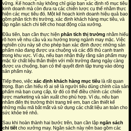
vững. Kế hoạch này không chỉ giúp bạn xác định rõ mục tiêu
kinh doanh mà còn đưa ra các chiến lược cụ thể nhằm thực
hiện các mục tiêu đó. Một kế hoạch kinh doanh hiệu quả bao
gồm phân tích thị trường, xác định khách hàng mục tiêu, và
lập ngân sách chi tiết cho hoạt động của xưởng.
Đầu tiên, bạn cần thực hiện
phân tích thị trường
nhằm hiểu
rõ hơn về nhu cầu và xu hướng trong ngành may mặc. Việc
nghiên cứu này sẽ cho phép bạn xác định được những sản
phẩm nào đang được ưa chuộng và các đối thủ cạnh tranh
trong khu vực. Ví dụ, nếu bạn nhận thấy rằng sản phẩm may
mặc từ chất liệu thân thiện với môi trường đang ngày càng
được ưa chuộng, bạn có thể quyết định tập trung vào dòng
sản phẩm này.
Tiếp theo, việc
xác định khách hàng mục tiêu
là rất quan
trọng. Bạn cần hiểu rõ ai sẽ là người tiêu dùng chính của sản
phẩm mà bạn cung cấp, từ đó có thể điều chỉnh các chiến
lược marketing và sản xuất cho phù hợp. Ví dụ, nếu bạn
nhắm đến thị trường thời trang trẻ em, bạn cần thiết kế
những mẫu mã bắt mắt và sử dụng các chất liệu an toàn cho
sức khỏe trẻ nhỏ.
Sau khi hoàn thành hai bước trên, bạn cần lập
ngân sách
chi tiết
cho xưởng may. Ngân sách này nên bao gồm các