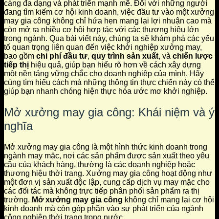
càng đa dạng và phát triển mạnh mẽ. Đối với những người
đang tìm kiếm cơ hội kinh doanh, việc đầu tư vào một xưởng
may gia công không chỉ hứa hẹn mang lại lợi nhuận cao mà
còn mở ra nhiều cơ hội hợp tác với các thương hiệu lớn
trong ngành. Qua bài viết này, chúng ta sẽ khám phá các yếu
tố quan trọng liên quan đến việc khởi nghiệp xưởng may,
bao gồm
chi phí đầu tư
,
quy trình sản xuất
, và
chiến lược
tiếp thị
hiệu quả, giúp bạn hiểu rõ hơn về cách xây dựng
một nền tảng vững chắc cho doanh nghiệp của mình. Hãy
cùng tìm hiểu cách mà những thông tin thực chiến này có thể
giúp bạn nhanh chóng hiện thực hóa ước mơ khởi nghiệp.
Mở xưởng may gia công: Khái niệm và ý
nghĩa
Mở xưởng may gia công là một hình thức kinh doanh trong
ngành may mặc, nơi các sản phẩm được sản xuất theo yêu
cầu của khách hàng, thường là các doanh nghiệp hoặc
thương hiệu thời trang. Xưởng may gia công hoạt động như
một đơn vị sản xuất độc lập, cung cấp dịch vụ may mặc cho
các đối tác mà không trực tiếp phân phối sản phẩm ra thị
trường.
Mở xưởng may gia công
không chỉ mang lại cơ hội
kinh doanh mà còn góp phần vào sự phát triển của ngành
công nghiệp thời trang trong nước.