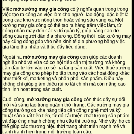
Việc
mở xưởng may gia công
có ý nghĩa quan trọng trong
việc tạo ra công ăn việc làm cho người lao động, đặc biệt là
trong các khu vực nông thôn hoặc vùng sâu vùng xa. Một
xưởng may gia công có thể tạo ra hàng trăm việc làm, từ
công nhân may đến các vị trí quản lý, giúp nâng cao đời
sống của người dân địa phương. Đồng thời, các xưởng may
này cũng đóng góp vào nền kinh tế địa phương bằng việc
gia tăng thu nhập và thúc đẩy tiêu dùng.
Ngoài ra,
mở xưởng may gia công
còn giúp các doanh
nghiệp nhỏ và vừa có cơ hội tiếp cận thị trường mà không
cần đầu tư lớn vào cơ sở hạ tầng sản xuất. Việc thuê xưởng
may gia công cho phép họ tập trung vào các hoạt động khác
như thiết kế, marketing và phân phối sản phẩm. Điều này
không chỉ giúp giảm thiểu rủi ro tài chính mà còn nâng cao
tính linh hoạt trong sản xuất.
Cuối cùng,
mở xưởng may gia công
còn thúc đẩy sự đổi
mới và sáng tạo trong ngành thời trang. Các xưởng may gia
công thường có khả năng tiếp cận công nghệ mới và kỹ
thuật sản xuất tiên tiến, từ đó cải thiện chất lượng sản phẩm
và đáp ứng nhanh chóng nhu cầu thị trường. Nhờ vậy, họ có
thể giúp các thương hiệu thời trang phát triển mạnh mẽ và
cạnh tranh hơn trong môi trường toàn cầu.