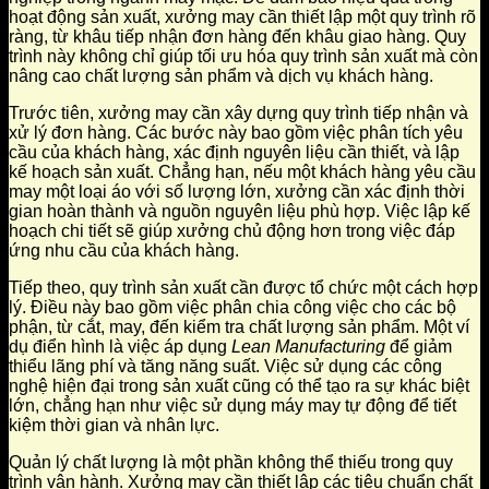
hoạt động sản xuất, xưởng may cần thiết lập một quy trình rõ
ràng, từ khâu tiếp nhận đơn hàng đến khâu giao hàng. Quy
trình này không chỉ giúp tối ưu hóa quy trình sản xuất mà còn
nâng cao chất lượng sản phẩm và dịch vụ khách hàng.
Trước tiên, xưởng may cần xây dựng quy trình tiếp nhận và
xử lý đơn hàng. Các bước này bao gồm việc phân tích yêu
cầu của khách hàng, xác định nguyên liệu cần thiết, và lập
kế hoạch sản xuất. Chẳng hạn, nếu một khách hàng yêu cầu
may một loại áo với số lượng lớn, xưởng cần xác định thời
gian hoàn thành và nguồn nguyên liệu phù hợp. Việc lập kế
hoạch chi tiết sẽ giúp xưởng chủ động hơn trong việc đáp
ứng nhu cầu của khách hàng.
Tiếp theo, quy trình sản xuất cần được tổ chức một cách hợp
lý. Điều này bao gồm việc phân chia công việc cho các bộ
phận, từ cắt, may, đến kiểm tra chất lượng sản phẩm. Một ví
dụ điển hình là việc áp dụng
Lean Manufacturing
để giảm
thiểu lãng phí và tăng năng suất. Việc sử dụng các công
nghệ hiện đại trong sản xuất cũng có thể tạo ra sự khác biệt
lớn, chẳng hạn như việc sử dụng máy may tự động để tiết
kiệm thời gian và nhân lực.
Quản lý chất lượng là một phần không thể thiếu trong quy
trình vận hành. Xưởng may cần thiết lập các tiêu chuẩn chất