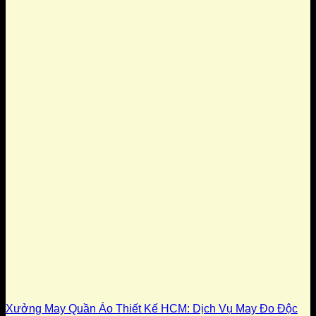
Xưởng May Quần Áo Thiết Kế HCM: Dịch Vụ May Đo Độc