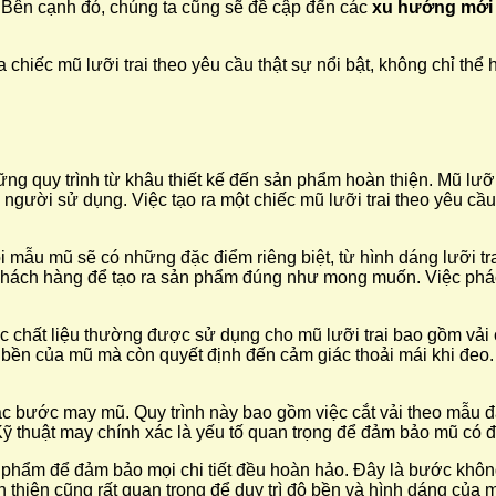
 Bên cạnh đó, chúng ta cũng sẽ đề cập đến các
xu hướng mới
a chiếc mũ lưỡi trai theo yêu cầu thật sự nổi bật, không chỉ th
g quy trình từ khâu thiết kế đến sản phẩm hoàn thiện. Mũ lưỡi 
người sử dụng. Việc tạo ra một chiếc mũ lưỡi trai theo yêu cầ
Mỗi mẫu mũ sẽ có những đặc điểm riêng biệt, từ hình dáng lưỡi tra
khách hàng để tạo ra sản phẩm đúng như mong muốn. Việc phác t
Các chất liệu thường được sử dụng cho mũ lưỡi trai bao gồm vải 
ền của mũ mà còn quyết định đến cảm giác thoải mái khi đeo. M
ác bước may mũ. Quy trình này bao gồm việc cắt vải theo mẫu đã
. Kỹ thuật may chính xác là yếu tố quan trọng để đảm bảo mũ có 
n phẩm để đảm bảo mọi chi tiết đều hoàn hảo. Đây là bước không
hiện cũng rất quan trọng để duy trì độ bền và hình dáng của mũ