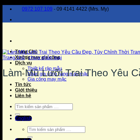
Bỏ
0972 107 109
- 09 4141 4422 (Mrs. My)
qua
nội
dung
Trang Chủ
Xưởng may gia công
Trang chủ
/
chưa phân loại
Dịch vụ
Thiết kế rập mẫu
Làm Mũ Lưỡi Trai Theo Yêu C
Nhận gia công hàng may mặc
Gia công may mặc
Tin tức
Giới thiệu
Liên hệ
Tìm
kiếm:
English
Tìm
kiếm: