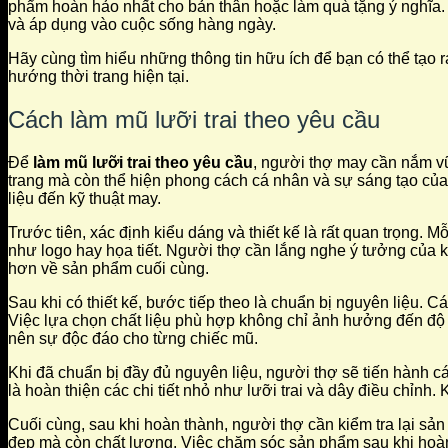
phẩm hoàn hảo nhất cho bản thân hoặc làm quà tặng ý nghĩa.
và áp dụng vào cuộc sống hàng ngày.
Hãy cùng tìm hiểu những thông tin hữu ích để bạn có thể tạo r
hướng thời trang hiện tại.
Cách làm mũ lưỡi trai theo yêu cầu
Để
làm mũ lưỡi trai theo yêu cầu
, người thợ may cần nắm vữn
trang mà còn thể hiện phong cách cá nhân và sự sáng tạo của 
liệu đến kỹ thuật may.
Trước tiên, xác định kiểu dáng và thiết kế là rất quan trọng. 
như logo hay họa tiết. Người thợ cần lắng nghe ý tưởng của 
hơn về sản phẩm cuối cùng.
Sau khi có thiết kế, bước tiếp theo là chuẩn bị nguyên liệu. 
Việc lựa chọn chất liệu phù hợp không chỉ ảnh hưởng đến độ b
nên sự độc đáo cho từng chiếc mũ.
Khi đã chuẩn bị đầy đủ nguyên liệu, người thợ sẽ tiến hành c
là hoàn thiện các chi tiết nhỏ như lưỡi trai và dây điều chỉnh
Cuối cùng, sau khi hoàn thành, người thợ cần kiểm tra lại sả
đẹp mà còn chất lượng. Việc chăm sóc sản phẩm sau khi hoàn t