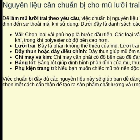
Nguyên liệu cần chuẩn bị cho mũ lưỡi trai
Để
làm mũ lưỡi trai theo yêu cầu
, việc chuẩn bị nguyên liệ
định đến sự thoải mái khi sử dụng. Dưới đây là danh sách các 
Vải
: Chọn loại vải phù hợp là bước đầu tiên. Các loại v
khí, trong khi polyester có độ bền cao hơn.
Lưỡi trai
: Đây là phần không thể thiếu của mũ. Lưỡi tra
Dây thun hoặc dây điều chỉnh
: Dây thun giúp mũ ôm s
Chỉ may và kim
: Chỉ may cần phải có độ bền cao để đả
Bảng lót
: Bảng lót giúp định hình phần đỉnh của mũ, t
Phụ kiện trang trí
: Nếu bạn muốn chiếc mũ trở nên độc đ
Việc chuẩn bị đầy đủ các nguyên liệu này sẽ giúp bạn dễ dàn
chọn một cách cẩn thận để tạo ra sản phẩm chất lượng và ưng