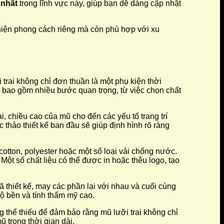
 nhất
trong lĩnh vực này, giúp bạn dễ dàng cập nhật
ể hiện phong cách riêng mà còn phù hợp với xu
trai không chỉ đơn thuần là một phụ kiện thời
u bao gồm nhiều bước quan trọng, từ việc chọn chất
i, chiều cao của mũ cho đến các yếu tố trang trí
hảo thiết kế ban đầu sẽ giúp định hình rõ ràng
cotton, polyester hoặc một số loại vải chống nước.
ột số chất liệu có thể được in hoặc thêu logo, tạo
 thiết kế, may các phần lại với nhau và cuối cùng
độ bền và tính thẩm mỹ cao.
 thể thiếu để đảm bảo rằng mũ lưỡi trai không chỉ
 trong thời gian dài.