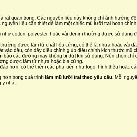
u là rất quan trọng. Các nguyên liệu này không chỉ ảnh hưởng 
nguyên liệu cần thiết để làm một chiếc mũ lưỡi trai hoàn chỉnh
ải như cotton, polyester, hoặc vải denim thường được sử dụng đ
i thường được làm từ chất liệu cứng, có thể là nhựa hoặc vải d
át vào đầu, còn dây điều chỉnh giúp điều chỉnh kích thước mũ 
m bảo các đường may không bị đứt khi sử dụng. Nên chọn chỉ c
hường được làm từ nhựa hoặc bìa cứng.
áo hơn, có thể thêm các phụ kiện như logo, hình thêu hoặc các h
g hơn trong quá trình
làm mũ lưỡi trai theo yêu cầu
. Mỗi nguyê
 ý nhất.