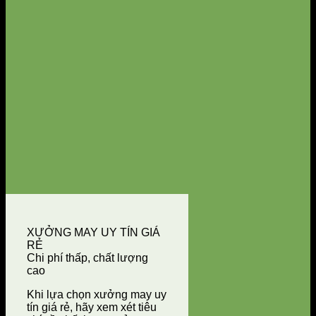
XƯỞNG MAY UY TÍN GIÁ
RẺ
Chi phí thấp, chất lượng
cao
Khi lựa chọn xưởng may uy
tín giá rẻ, hãy xem xét tiêu