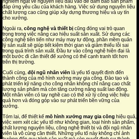
nghiêm ngặt về nguyên liệu đầu vào để đảm bảo sản phẩm
đáp ứng yêu cầu của khách hàng. Việc sử dụng nguyên liệu
chất lượng cao cũng giúp xây dựng thương hiệu và uy tín
cho xưởng.
Ngoài ra,
công nghệ và thiết bị
cũng đóng vai trò quan
trọng trong việc nâng cao hiệu suất sản xuất. Sử dụng các
công nghệ tiên tiến như máy may tự động, phần mềm quản
lý sản xuất sẽ giúp tiết kiệm thời gian và giảm thiểu lỗi sai
trong quá trình sản xuất. Đầu tư vào công nghệ hiện đại là
một bước đi cần thiết để xưởng có thể cạnh tranh tốt hơn
trên thị trường.
Cuối cùng,
đội ngũ nhân viên
là yếu tố quyết định đến
thành công của mô hình xưởng may gia công. Đào tạo và
phát triển kỹ năng cho công nhân không chỉ nâng cao chất
lượng sản phẩm mà còn tăng cường năng suất lao động.
Một nhân viên có tay nghề cao có thể xử lý công việc hiệu
quả hơn và đóng góp vào sự phát triển bền vững của
xưởng.
Tóm lại, để thiết kế
mô hình xưởng may gia công
hiệu quả,
việc xem xét các yếu tố như không gian, loại hình sản phẩm,
chất lượng nguyên liệu, công nghệ thiết bị và đội ngũ nhân
viên là vô cùng cần thiết. Những yếu tố này không chỉ ảnh
hưởng đến quy trình sản xuất mà còn quyết định sự thành