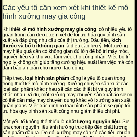
Các yếu tố cần xem xét khi thiết kế mô
hình xưởng may gia công
Khi thiết kế
mô hình xưởng may gia công
, có nhiều yếu tố
quan trọng cần được xem xét để tối ưu hóa quy trình sản
xuất và đáp ứng nhu cầu của thị trường. Đầu tiên,
kích
thước và bố trí không gian
là điều cần lưu ý. Một xưởng
may hiệu quả cần có không gian đủ lớn để bố trí máy móc,
nguyên liệu và khu vực làm việc cho công nhân. Việc bố trí
hợp lý không chỉ giúp tăng cường hiệu suất làm việc mà còn
đảm bảo an toàn cho người lao động.
Tiếp theo,
loại hình sản phẩm
cũng là yếu tố quan trọng
trong thiết kế mô hình xưởng. Xưởng chuyên sản xuất các
loại sản phẩm khác nhau sẽ cần các thiết bị và quy trình
khác nhau. Ví dụ, một xưởng may chuyên sản xuất áo sơ mi
có thể cần máy may chuyên dụng khác với xưởng sản xuất
quần jeans. Việc xác định rõ loại hình sản phẩm sẽ giúp tối
ưu hóa quy trình sản xuất cũng như giảm thiểu chi phí.
Một yếu tố không thể thiếu là
chất lượng nguyên liệu
. Sự
lựa chọn nguyên liệu ảnh hưởng trực tiếp đến chất lượng
sản phẩm đầu ra. Do đó, xưởng may cần có các tiêu chuẩn