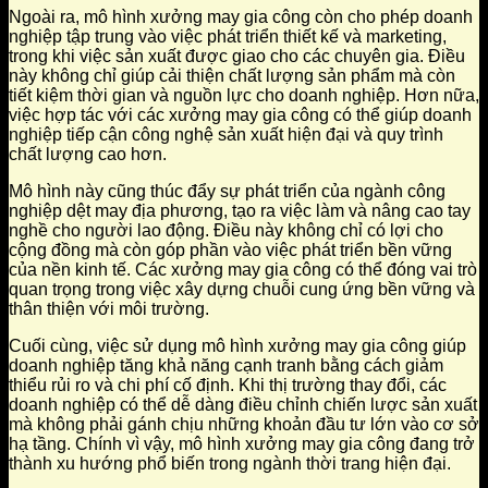
Ngoài ra, mô hình xưởng may gia công còn cho phép doanh
nghiệp tập trung vào việc phát triển thiết kế và marketing,
trong khi việc sản xuất được giao cho các chuyên gia. Điều
này không chỉ giúp cải thiện chất lượng sản phẩm mà còn
tiết kiệm thời gian và nguồn lực cho doanh nghiệp. Hơn nữa,
việc hợp tác với các xưởng may gia công có thể giúp doanh
nghiệp tiếp cận công nghệ sản xuất hiện đại và quy trình
chất lượng cao hơn.
Mô hình này cũng thúc đẩy sự phát triển của ngành công
nghiệp dệt may địa phương, tạo ra việc làm và nâng cao tay
nghề cho người lao động. Điều này không chỉ có lợi cho
cộng đồng mà còn góp phần vào việc phát triển bền vững
của nền kinh tế. Các xưởng may gia công có thể đóng vai trò
quan trọng trong việc xây dựng chuỗi cung ứng bền vững và
thân thiện với môi trường.
Cuối cùng, việc sử dụng mô hình xưởng may gia công giúp
doanh nghiệp tăng khả năng cạnh tranh bằng cách giảm
thiểu rủi ro và chi phí cố định. Khi thị trường thay đổi, các
doanh nghiệp có thể dễ dàng điều chỉnh chiến lược sản xuất
mà không phải gánh chịu những khoản đầu tư lớn vào cơ sở
hạ tầng. Chính vì vậy, mô hình xưởng may gia công đang trở
thành xu hướng phổ biến trong ngành thời trang hiện đại.