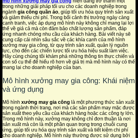
mô hình xưởng may gia công
hiện đang trở thành một
trong những giải pháp tối ưu cho các doanh nghiệp trong
ngành
gia công quần áo
, giúp tối ưu hóa quy trình sản xuất
và giảm thiểu chi phí. Trong bối cảnh thị trường ngày càng
cạnh tranh, việc áp dụng mô hình này không chỉ mang lại lợi
thế về giá cả mà còn đảm bảo chất lượng sản phẩm, đáp
ứng nhanh chóng nhu cầu của khách hàng. Bài viết này sẽ
cung cấp cái nhìn sâu sắc về các khía cạnh của mô hình
xưởng may gia công, từ quy trình sản xuất, quản lý nguồn
lực, cho đến các chiến lược tối ưu hóa hiệu suất làm việc.
Hãy cùng chúng tôi khám phá những thông tin thực chiến và
con số cụ thể để hiểu rõ hơn về giá trị mà mô hình này có thể
mang lại cho doanh nghiệp của bạn.
Mô hình xưởng may gia công: Khái niệm
và ứng dụng
Mô hình
xưởng may gia công
là một phương thức sản xuất
trong ngành thời trang, nơi mà các sản phẩm may mặc được
sản xuất theo yêu cầu của khách hàng hoặc các công ty lớn.
Trong mô hình này, xưởng may không chỉ đơn thuần là nơi
sản xuất mà còn là một phần quan trọng trong chuỗi cung
ứng, giúp tối ưu hóa quy trình sản xuất và tiết kiệm chi phí
cho doanh nghiệp. Mô hình này thường được sử dụng bởi