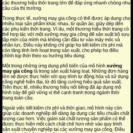
các thương hiệu thời trang lớn để đáp ứng nhanh chóng nhu
cầu của thị trường.
Trong thực tế, xưởng may gia công có thể được áp dụng cho
nhiều loại sản phẩm khác nhau, từ quần áo, giày dép đến
các phụ kiện thời trang. Ví dụ, một thương hiệu thời trang có
thể hợp tác với một xưởng may gia công để sản xuất bộ sưu
tập mới của mình mà không cần đầu tư vào máy móc và
nhân lực. Điều này không chỉ giúp họ tiết kiệm chi phí mà
còn tăng tính linh hoạt trong sản xuất, cho phép họ điều
chỉnh kịp thời theo xu hướng tiêu dùng.
Một trong những ứng dụng phổ biến của mô hình
xưởng
may gia công
là trong sản xuất hàng loạt. Những đơn hàng
lớn sẽ được thực hiện với quy trình tự động hóa và sử dụng
công nghệ hiện đại, từ đó tăng cường hiệu quả sản xuất.
Trên thực tế, nhiều thương hiệu nổi tiếng đã áp dụng mô
hình này để giữ vững vị thế cạnh tranh trong ngành thời
trang toàn cầu.
Ngoài việc tiết kiệm chi phí và thời gian, mô hình này còn
giúp các doanh nghiệp dễ dàng áp dụng các tiêu chuẩn chất
lượng cao hơn. Việc giám sát chất lượng sản phẩm có thể
được thực hiện một cách chặt chẽ hơn nhờ vào quy trình
sản xuất chuyên nghiệp tại các xưởng may gia công. Điều