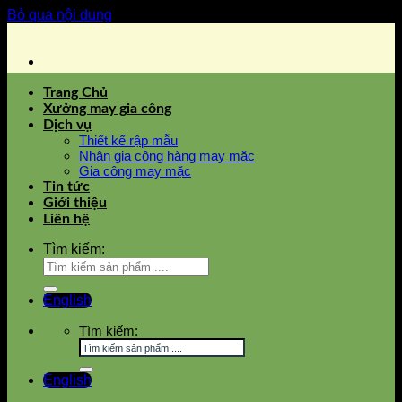
Bỏ qua nội dung
Trang Chủ
Xưởng may gia công
Dịch vụ
Thiết kế rập mẫu
Nhận gia công hàng may mặc
Gia công may mặc
Tin tức
Giới thiệu
Liên hệ
Tìm kiếm:
English
Tìm kiếm:
English