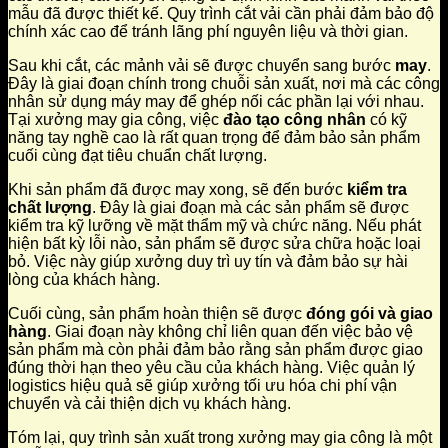
mẫu đã được thiết kế. Quy trình cắt vải cần phải đảm bảo độ
chính xác cao để tránh lãng phí nguyên liệu và thời gian.
Sau khi cắt, các mảnh vải sẽ được chuyển sang bước
may
.
Đây là giai đoạn chính trong chuỗi sản xuất, nơi mà các công
nhân sử dụng máy may để ghép nối các phần lại với nhau.
Tại xưởng may gia công, việc
đào tạo công nhân
có kỹ
năng tay nghề cao là rất quan trọng để đảm bảo sản phẩm
cuối cùng đạt tiêu chuẩn chất lượng.
Khi sản phẩm đã được may xong, sẽ đến bước
kiểm tra
chất lượng
. Đây là giai đoạn mà các sản phẩm sẽ được
kiểm tra kỹ lưỡng về mặt thẩm mỹ và chức năng. Nếu phát
hiện bất kỳ lỗi nào, sản phẩm sẽ được sửa chữa hoặc loại
bỏ. Việc này giúp xưởng duy trì uy tín và đảm bảo sự hài
lòng của khách hàng.
Cuối cùng, sản phẩm hoàn thiện sẽ được
đóng gói và giao
hàng
. Giai đoạn này không chỉ liên quan đến việc bảo vệ
sản phẩm mà còn phải đảm bảo rằng sản phẩm được giao
đúng thời hạn theo yêu cầu của khách hàng. Việc quản lý
logistics hiệu quả sẽ giúp xưởng tối ưu hóa chi phí vận
chuyển và cải thiện dịch vụ khách hàng.
Tóm lại, quy trình sản xuất trong xưởng may gia công là một