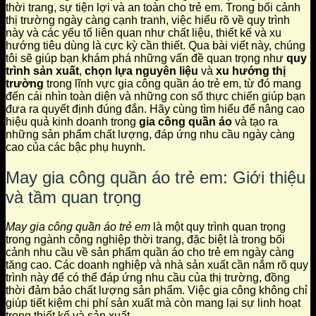
thời trang, sự tiện lợi và an toàn cho trẻ em. Trong bối cảnh
thị trường ngày càng cạnh tranh, việc hiểu rõ về quy trình
này và các yếu tố liên quan như chất liệu, thiết kế và xu
hướng tiêu dùng là cực kỳ cần thiết. Qua bài viết này, chúng
tôi sẽ giúp bạn khám phá những vấn đề quan trọng như
quy
trình sản xuất
,
chọn lựa nguyên liệu
và
xu hướng thị
trường
trong lĩnh vực gia công quần áo trẻ em, từ đó mang
đến cái nhìn toàn diện và những con số thực chiến giúp bạn
đưa ra quyết định đúng đắn. Hãy cùng tìm hiểu để nâng cao
hiệu quả kinh doanh trong
gia công quần áo
và tạo ra
những sản phẩm chất lượng, đáp ứng nhu cầu ngày càng
cao của các bậc phụ huynh.
May gia công quần áo trẻ em: Giới thiệu
và tầm quan trọng
May gia công quần áo trẻ em
là một quy trình quan trọng
trong ngành công nghiệp thời trang, đặc biệt là trong bối
cảnh nhu cầu về sản phẩm quần áo cho trẻ em ngày càng
tăng cao. Các doanh nghiệp và nhà sản xuất cần nắm rõ quy
trình này để có thể đáp ứng nhu cầu của thị trường, đồng
thời đảm bảo chất lượng sản phẩm. Việc gia công không chỉ
giúp tiết kiệm chi phí sản xuất mà còn mang lại sự linh hoạt
trong thiết kế và sản xuất.