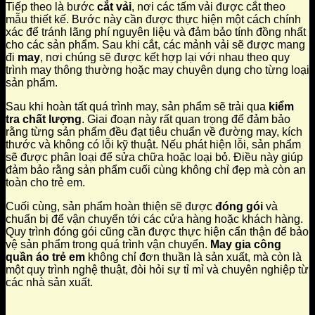
Tiếp theo là bước
cắt vải
, nơi các tấm vải được cắt theo
mẫu thiết kế. Bước này cần được thực hiện một cách chính
xác để tránh lãng phí nguyên liệu và đảm bảo tính đồng nhất
cho các sản phẩm. Sau khi cắt, các mảnh vải sẽ được mang
đi
may
, nơi chúng sẽ được kết hợp lại với nhau theo quy
trình may thông thường hoặc may chuyên dụng cho từng loại
sản phẩm.
Sau khi hoàn tất quá trình may, sản phẩm sẽ trải qua
kiểm
tra chất lượng
. Giai đoạn này rất quan trọng để đảm bảo
rằng từng sản phẩm đều đạt tiêu chuẩn về đường may, kích
thước và không có lỗi kỹ thuật. Nếu phát hiện lỗi, sản phẩm
sẽ được phân loại để sửa chữa hoặc loại bỏ. Điều này giúp
đảm bảo rằng sản phẩm cuối cùng không chỉ đẹp mà còn an
toàn cho trẻ em.
Cuối cùng, sản phẩm hoàn thiện sẽ được
đóng gói
và
chuẩn bị để vận chuyển tới các cửa hàng hoặc khách hàng.
Quy trình đóng gói cũng cần được thực hiện cẩn thận để bảo
vệ sản phẩm trong quá trình vận chuyển.
May gia công
quần áo trẻ em
không chỉ đơn thuần là sản xuất, mà còn là
một quy trình nghệ thuật, đòi hỏi sự tỉ mỉ và chuyên nghiệp từ
các nhà sản xuất.