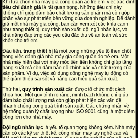
Khi lựa chọn nhà máy gia công quần áo trẻ em, việc xác định
tiêu chí đánh giá
là rất quan trọng. Những tiêu chí này
không chỉ giúp đảm bảo chất lượng sản phẩm mà còn góp
phần vào sự phát triển bền vững của doanh nghiệp. Để đánh
giá một nhà máy gia công, bạn cần xem xét các khía cạnh
như trang thiết bị, quy trình sản xuất, đội ngũ nhân lực, và
khả năng đáp ứng các yêu cầu đặc thù về an toàn và sức
khỏe cho trẻ em.
Đầu tiên,
trang thiết bị
là một trong những yếu tố then chốt
trong việc đánh giá nhà máy gia công quần áo trẻ em. Một
nhà máy hiện đại với máy móc tiên tiến không chỉ giúp tăng
năng suất mà còn đảm bảo độ chính xác và chất lượng của
sản phẩm. Ví dụ, việc sử dụng công nghệ may tự động có
thể giảm thiểu sai sót và nâng cao hiệu quả sản xuất.
Thứ hai,
quy trình sản xuất
cần được tổ chức một cách
khoa học. Một quy trình rõ ràng, minh bạch không chỉ giúp
đảm bảo chất lượng mà còn giúp phát hiện các vấn đề
nhanh chóng trong quá trình sản xuất. Các chứng nhận về
hệ thống quản lý chất lượng như ISO 9001 cũng là một điểm
cộng lớn cho nhà máy.
Đội ngũ nhân lực
là yếu tố quan trọng không kém. Nhà máy
cần có các kỹ sư thiết kế, công nhân may tay nghề cao và