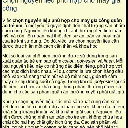
Chọn nguyên liệu phù hợp cho may gia
công
Việc
chọn nguyên liệu phù hợp cho may gia công quần
áo trẻ em
là một yếu tố quyết định đến chất lượng sản phẩm
cuối cùng. Nguyên liệu không chỉ ảnh hưởng đến tính thẩm
mỹ mà còn liên quan mật thiết đến sự an toàn và thoải mái
của trẻ khi sử dụng. Do đó, việc lựa chọn nguyên liệu cần
được thực hiện một cách cẩn thận và khoa học.
Một số loại vải phổ biến thường được sử dụng trong sản
xuất quần áo trẻ em bao gồm
cotton
,
polyester
, và
linen
. Mỗi
loại nguyên liệu này có những đặc điểm riêng, phù hợp với
các mục đích khác nhau. Ví dụ,
cotton
là lựa chọn hàng đầu
nhờ vào khả năng thấm hút và độ mềm mại, giúp trẻ cảm
thấy dễ chịu trong suốt cả ngày. Trong khi đó,
polyester
lại có
độ bền cao hơn và khả năng chống nhăn, thường được sử
dụng cho các sản phẩm quần áo thường xuyên phải giặt giũ.
Khi lựa chọn nguyên liệu, các nhà sản xuất cũng cần xem
xét đến các tiêu chí như độ an toàn cho sức khỏe của trẻ em,
khả năng kháng khuẩn và khả năng giặt sạch. Nguyên liệu
nên được chứng nhận an toàn cho trẻ em, không chứa hóa
chất độc hại hay chất gây kích ứng da. Các sản phẩm vải
hữu cơ như
organic cotton
ngày càng trở nên phổ biến vì