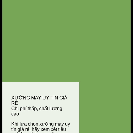
XƯỞNG MAY UY TÍN GIÁ
RẺ
Chi phí thấp, chất lượng
cao
Khi lựa chọn xưởng may uy
tín giá rẻ, hãy xem xét tiêu