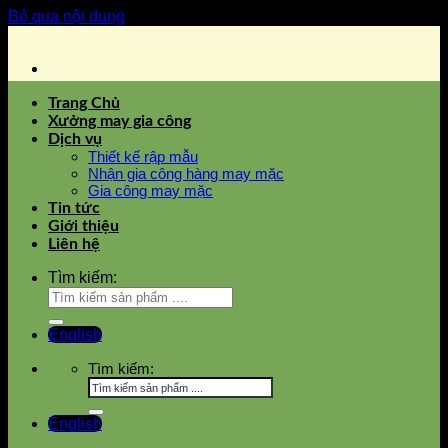
Bỏ qua nội dung
Trang Chủ
Xưởng may gia công
Dịch vụ
Thiết kế rập mẫu
Nhận gia công hàng may mặc
Gia công may mặc
Tin tức
Giới thiệu
Liên hệ
Tìm kiếm:
English
Tìm kiếm:
English