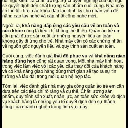
đội ngũ kiểm tra chất lượng. Sự chuyên nghiệp của đội ngũ
sẽ quyết định đến chất lượng sản phẩm cuối cùng. Nhà máy
có thể tổ chức các khóa đào tạo định kỳ cho nhân viên để
nâng cao tay nghề và cập nhật công nghệ mới.
Ngoài ra,
khả năng đáp ứng các yêu cầu về an toàn và
sức khỏe
cũng là tiêu chí không thể thiếu. Quần áo trẻ em
cần phải được sản xuất từ những nguyên liệu an toàn,
không gây dị ứng cho trẻ. Nhà máy cần có các chứng nhận
về nguồn gốc nguyên liệu và quy trình sản xuất an toàn.
Cuối cùng, việc đánh giá
thái độ phục vụ
và
khả năng giao
hàng đúng hẹn
cũng rất quan trọng. Một nhà máy linh hoạt
trong việc làm việc với các yêu cầu thay đổi của khách hàng
và có khả năng giao hàng đúng thời gian sẽ tạo ra sự tin
tưởng và lâu dài trong mối quan hệ hợp tác.
Tóm lại, việc đánh giá nhà máy gia công quần áo trẻ em cần
dựa trên các tiêu chí rõ ràng và cụ thể. Chất lượng sản
phẩm, quy trình sản xuất, nhân lực, an toàn sức khỏe và dịch
vụ khách hàng là những yếu tố quyết định đến sự thành
công của doanh nghiệp trong lĩnh vực này.