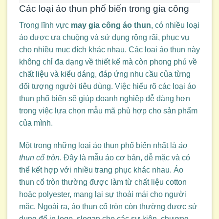
Các loại áo thun phổ biến trong gia công
Trong lĩnh vực
may gia công áo thun
, có nhiều loại
áo được ưa chuộng và sử dụng rộng rãi, phục vụ
cho nhiều mục đích khác nhau. Các loại áo thun này
không chỉ đa dạng về thiết kế mà còn phong phú về
chất liệu và kiểu dáng, đáp ứng nhu cầu của từng
đối tượng người tiêu dùng. Việc hiểu rõ các loại áo
thun phổ biến sẽ giúp doanh nghiệp dễ dàng hơn
trong việc lựa chọn mẫu mã phù hợp cho sản phẩm
của mình.
Một trong những loại áo thun phổ biến nhất là
áo
thun cổ tròn
. Đây là mẫu áo cơ bản, dễ mặc và có
thể kết hợp với nhiều trang phục khác nhau. Áo
thun cổ tròn thường được làm từ chất liệu cotton
hoặc polyester, mang lại sự thoải mái cho người
mặc. Ngoài ra, áo thun cổ tròn còn thường được sử
dụng để in logo, slogan cho các sự kiện, chương