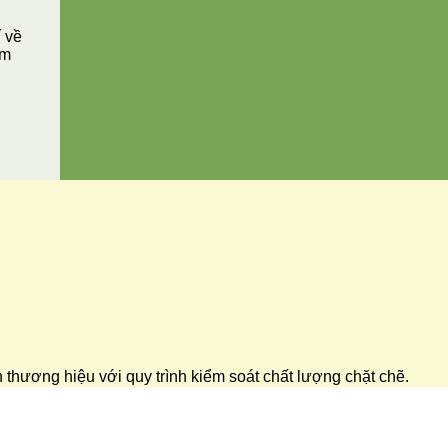
í về
ăm
ển thương hiệu với quy trình kiểm soát chất lượng chặt chẽ.