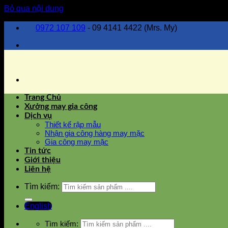
Bỏ qua nội dung
0972 107 109
- 09 4141 4422 (Mrs. My)
Trang Chủ
Xưởng may gia công
Dịch vụ
Thiết kế rập mẫu
Nhận gia công hàng may mặc
Gia công may mặc
Tin tức
Giới thiệu
Liên hệ
Tìm kiếm:
English
Tìm kiếm: