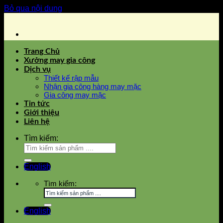
Bỏ qua nội dung
Trang Chủ
Xưởng may gia công
Dịch vụ
Thiết kế rập mẫu
Nhận gia công hàng may mặc
Gia công may mặc
Tin tức
Giới thiệu
Liên hệ
Tìm kiếm:
English
Tìm kiếm:
English