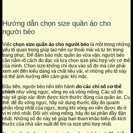
Hướng dẫn chọn size quần áo cho
người béo
Việc
chọn size quần áo cho người béo
là một trong những
yếu tố quan trọng giúp tạo nên sự thoải mái và tự tin trong
trang phục. Để đảm bảo mặc quần áo vừa vặn, người béo
cần nắm rõ cách đo đạc và lựa chọn size phù hợp với cơ thể
của mình. Chọn size không chỉ dựa vào số đo mà còn phải
xem xét đến kiểu dáng và chất liệu vải, vì những yếu tố này
có thể ảnh hưởng đến cảm giác khi mặc.
Đầu tiên, người béo nên tiến hành
đo các chỉ số cơ thể
chính
như vòng ngực, vòng eo và vòng mông. Các số đo
này sẽ giúp xác định được kích thước đúng của quần áo. Cụ
thể, để đo vòng ngực, hãy sử dụng thước dây đo quanh
phần rộng nhất của ngực, trong khi vòng eo nên được đo ở
vị trí nhỏ nhất. Đối với vòng mông, hãy đo tại phần đầy đặn
nhất. Những số đo này sẽ giúp bạn tham khảo biểu đồ kích
thước của nhà sản xuất để tìm ra size phù hợp nhất.