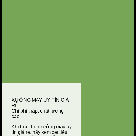
XƯỞNG MAY UY TÍN GIÁ
RẺ
Chi phí thấp, chất lượng
cao
Khi lựa chọn xưởng may uy
tín giá rẻ, hãy xem xét tiêu