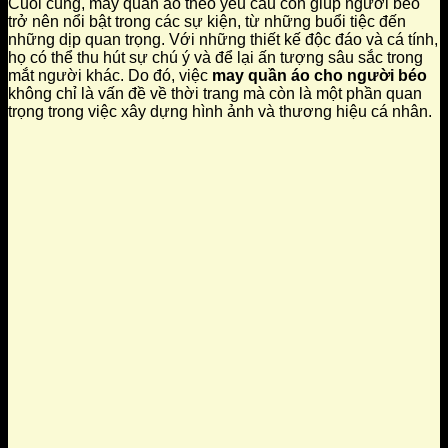
Cuối cùng, may quần áo theo yêu cầu còn giúp người béo
trở nên nổi bật trong các sự kiện, từ những buổi tiệc đến
những dịp quan trọng. Với những thiết kế độc đáo và cá tính,
họ có thể thu hút sự chú ý và để lại ấn tượng sâu sắc trong
mắt người khác. Do đó, việc
may quần áo cho người béo
không chỉ là vấn đề về thời trang mà còn là một phần quan
trọng trong việc xây dựng hình ảnh và thương hiệu cá nhân.