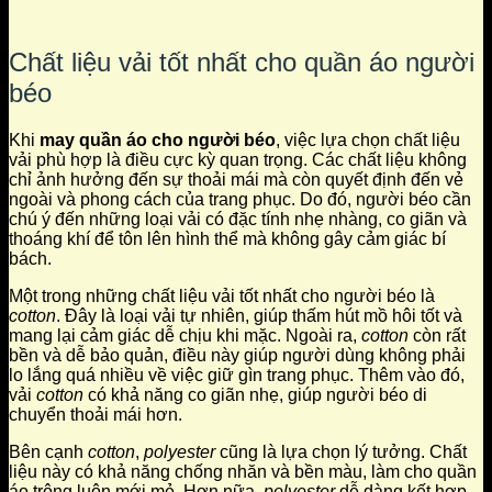
Chất liệu vải tốt nhất cho quần áo người
béo
Khi
may quần áo cho người béo
, việc lựa chọn chất liệu
vải phù hợp là điều cực kỳ quan trọng. Các chất liệu không
chỉ ảnh hưởng đến sự thoải mái mà còn quyết định đến vẻ
ngoài và phong cách của trang phục. Do đó, người béo cần
chú ý đến những loại vải có đặc tính nhẹ nhàng, co giãn và
thoáng khí để tôn lên hình thể mà không gây cảm giác bí
bách.
Một trong những chất liệu vải tốt nhất cho người béo là
cotton
. Đây là loại vải tự nhiên, giúp thấm hút mồ hôi tốt và
mang lại cảm giác dễ chịu khi mặc. Ngoài ra,
cotton
còn rất
bền và dễ bảo quản, điều này giúp người dùng không phải
lo lắng quá nhiều về việc giữ gìn trang phục. Thêm vào đó,
vải
cotton
có khả năng co giãn nhẹ, giúp người béo di
chuyển thoải mái hơn.
Bên cạnh
cotton
,
polyester
cũng là lựa chọn lý tưởng. Chất
liệu này có khả năng chống nhăn và bền màu, làm cho quần
áo trông luôn mới mẻ. Hơn nữa,
polyester
dễ dàng kết hợp