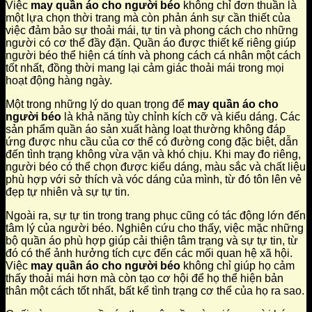
Việc
may quần áo cho người béo
không chỉ đơn thuần là
một lựa chọn thời trang mà còn phản ánh sự cần thiết của
việc đảm bảo sự thoải mái, tự tin và phong cách cho những
người có cơ thể đầy đặn. Quần áo được thiết kế riêng giúp
người béo thể hiện cá tính và phong cách cá nhân một cách
tốt nhất, đồng thời mang lại cảm giác thoải mái trong mọi
hoạt động hàng ngày.
Một trong những lý do quan trọng để
may quần áo cho
người béo
là khả năng tùy chỉnh kích cỡ và kiểu dáng. Các
sản phẩm quần áo sản xuất hàng loạt thường không đáp
ứng được nhu cầu của cơ thể có đường cong đặc biệt, dẫn
đến tình trạng không vừa vặn và khó chịu. Khi may đo riêng,
người béo có thể chọn được kiểu dáng, màu sắc và chất liệu
phù hợp với sở thích và vóc dáng của mình, từ đó tôn lên vẻ
đẹp tự nhiên và sự tự tin.
Ngoài ra, sự tự tin trong trang phục cũng có tác động lớn đến
tâm lý của người béo. Nghiên cứu cho thấy, việc mặc những
bộ quần áo phù hợp giúp cải thiện tâm trạng và sự tự tin, từ
đó có thể ảnh hưởng tích cực đến các mối quan hệ xã hội.
Việc
may quần áo cho người béo
không chỉ giúp họ cảm
thấy thoải mái hơn mà còn tạo cơ hội để họ thể hiện bản
thân một cách tốt nhất, bất kể tình trạng cơ thể của họ ra sao.