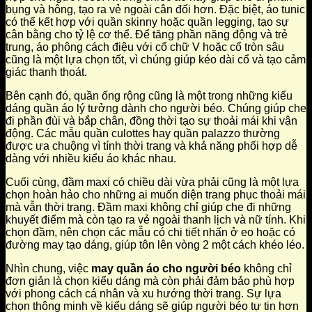
bụng và hông, tạo ra vẻ ngoài cân đối hơn. Đặc biệt, áo tunic
có thể kết hợp với quần skinny hoặc quần legging, tạo sự
cân bằng cho tỷ lệ cơ thể. Để tăng phần năng động và trẻ
trung, áo phông cách điệu với cổ chữ V hoặc cổ tròn sâu
cũng là một lựa chọn tốt, vì chúng giúp kéo dài cổ và tạo cảm
giác thanh thoát.
Bên cạnh đó, quần ống rộng cũng là một trong những kiểu
dáng quần áo lý tưởng dành cho người béo. Chúng giúp che
đi phần đùi và bắp chân, đồng thời tạo sự thoải mái khi vận
động. Các mẫu quần culottes hay quần palazzo thường
được ưa chuộng vì tính thời trang và khả năng phối hợp dễ
dàng với nhiều kiểu áo khác nhau.
Cuối cùng, đầm maxi có chiều dài vừa phải cũng là một lựa
chọn hoàn hảo cho những ai muốn diện trang phục thoải mái
mà vẫn thời trang. Đầm maxi không chỉ giúp che đi những
khuyết điểm mà còn tạo ra vẻ ngoài thanh lịch và nữ tính. Khi
chọn đầm, nên chọn các mẫu có chi tiết nhấn ở eo hoặc có
đường may tạo dáng, giúp tôn lên vòng 2 một cách khéo léo.
Nhìn chung, việc
may quần áo cho người béo
không chỉ
đơn giản là chọn kiểu dáng mà còn phải đảm bảo phù hợp
với phong cách cá nhân và xu hướng thời trang. Sự lựa
chọn thông minh về kiểu dáng sẽ giúp người béo tự tin hơn