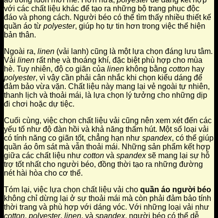
với các chất liệu khác để tạo ra những bộ trang phục độc
đáo và phong cách. Người béo có thể tìm thấy nhiều thiết kế
quần áo từ
polyester
, giúp họ tự tin hơn trong việc thể hiện
bản thân.
Ngoài ra,
linen
(vải lanh) cũng là một lựa chọn đáng lưu tâm.
Vải
linen
rất nhẹ và thoáng khí, đặc biệt phù hợp cho mùa
hè. Tuy nhiên, độ co giãn của
linen
không bằng
cotton
hay
polyester
, vì vậy cần phải cân nhắc khi chọn kiểu dáng để
đảm bảo vừa vặn. Chất liệu này mang lại vẻ ngoài tự nhiên,
thanh lịch và thoải mái, là lựa chọn lý tưởng cho những dịp
đi chơi hoặc dự tiệc.
Cuối cùng, việc chọn chất liệu vải cũng nên xem xét đến các
yếu tố như độ đàn hồi và khả năng thấm hút. Một số loại vải
có tính năng co giãn tốt, chẳng hạn như
spandex
, có thể giúp
quần áo ôm sát mà vẫn thoải mái. Những sản phẩm kết hợp
giữa các chất liệu như
cotton
và
spandex
sẽ mang lại sự hỗ
trợ tốt nhất cho người béo, đồng thời tạo ra những đường
nét hài hòa cho cơ thể.
Tóm lại, việc lựa chọn chất liệu vải cho
quần áo người béo
không chỉ dừng lại ở sự thoải mái mà còn phải đảm bảo tính
thời trang và phù hợp với dáng vóc. Với những loại vải như
cotton
,
polyester
,
linen
, và
spandex
, người béo có thể dễ