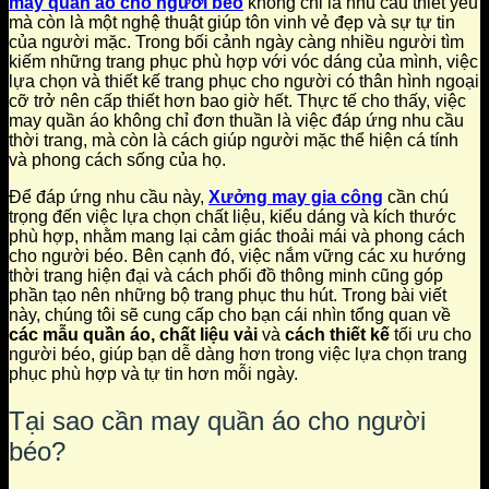
may quần áo cho người béo
không chỉ là nhu cầu thiết yếu
mà còn là một nghệ thuật giúp tôn vinh vẻ đẹp và sự tự tin
của người mặc. Trong bối cảnh ngày càng nhiều người tìm
kiếm những trang phục phù hợp với vóc dáng của mình, việc
lựa chọn và thiết kế trang phục cho người có thân hình ngoại
cỡ trở nên cấp thiết hơn bao giờ hết. Thực tế cho thấy, việc
may quần áo không chỉ đơn thuần là việc đáp ứng nhu cầu
thời trang, mà còn là cách giúp người mặc thể hiện cá tính
và phong cách sống của họ.
Để đáp ứng nhu cầu này,
Xưởng may gia công
cần chú
trọng đến việc lựa chọn chất liệu, kiểu dáng và kích thước
phù hợp, nhằm mang lại cảm giác thoải mái và phong cách
cho người béo. Bên cạnh đó, việc nắm vững các xu hướng
thời trang hiện đại và cách phối đồ thông minh cũng góp
phần tạo nên những bộ trang phục thu hút. Trong bài viết
này, chúng tôi sẽ cung cấp cho bạn cái nhìn tổng quan về
các mẫu quần áo, chất liệu vải
và
cách thiết kế
tối ưu cho
người béo, giúp bạn dễ dàng hơn trong việc lựa chọn trang
phục phù hợp và tự tin hơn mỗi ngày.
Tại sao cần may quần áo cho người
béo?