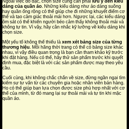
Ngoài việc đo đạc, chọn size cũng cần phải
lưu ý đến kiểu
dáng của quần áo
. Những kiểu dáng như áo dáng suông
hay quần ống rộng có thể giúp che đi những khuyết điểm cơ
thể và tạo cảm giác thoải mái hơn. Ngược lại, các kiểu dáng
ôm sát có thể khiến người béo cảm thấy không thoải mái và
không tự tin. Vì vậy, hãy cân nhắc kỹ lưỡng về kiểu dáng khi
chọn size.
Một yếu tố không thể thiếu là
xem xét bảng size của từng
thương hiệu
. Mỗi hãng thời trang có thể có bảng size khác
nhau, vì vậy điều quan trọng là bạn cần tham khảo kỹ trước
khi đặt hàng. Nếu có thể, hãy thử sản phẩm trước khi quyết
định mua, đặc biệt là với các sản phẩm được may theo yêu
cầu.
Cuối cùng, khi không chắc chắn về size, đừng ngần ngại tìm
kiếm sự tư vấn từ các chuyên gia hoặc nhân viên bán hàng.
Họ có thể giúp bạn lựa chọn được size phù hợp nhất với cơ
thể của mình, từ đó mang lại sự thoải mái và tự tin khi mặc
quần áo.