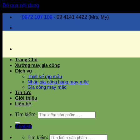
Bỏ qua nội dung
0972 107 109
- 09 4141 4422 (Mrs. My)
Trang Chủ
Xưởng may gia công
Dịch vụ
Thiết kế rập mẫu
Nhận gia công hàng may mặc
Gia công may mặc
Tin tức
Giới thiệu
Liên hệ
Tìm kiếm:
English
Tìm kiếm: