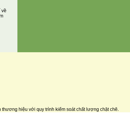
í về
ăm
ển thương hiệu với quy trình kiểm soát chất lượng chặt chẽ.