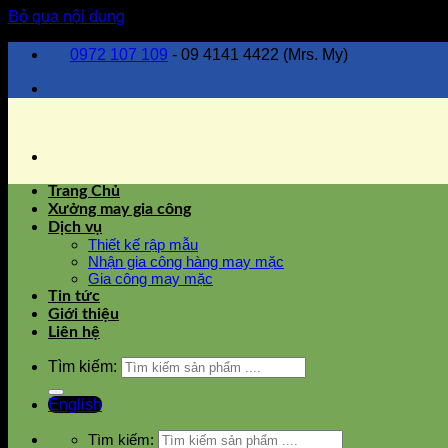
Bỏ qua nội dung
0972 107 109
- 09 4141 4422 (Mrs. My)
Trang Chủ
Xưởng may gia công
Dịch vụ
Thiết kế rập mẫu
Nhận gia công hàng may mặc
Gia công may mặc
Tin tức
Giới thiệu
Liên hệ
Tìm kiếm:
English
Tìm kiếm: