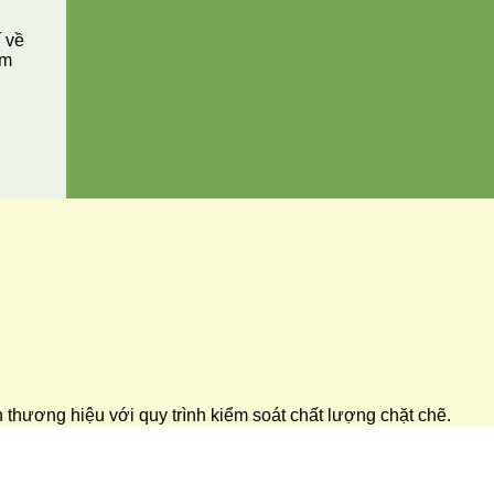
í về
ăm
ển thương hiệu với quy trình kiểm soát chất lượng chặt chẽ.