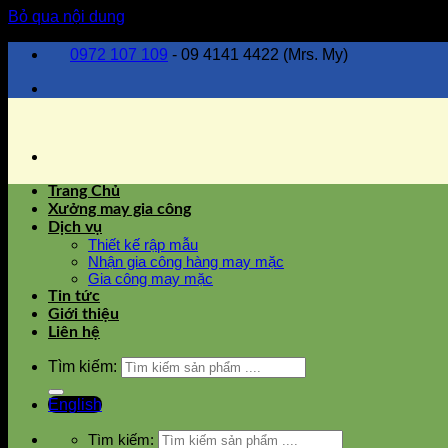
Bỏ qua nội dung
0972 107 109
- 09 4141 4422 (Mrs. My)
Trang Chủ
Xưởng may gia công
Dịch vụ
Thiết kế rập mẫu
Nhận gia công hàng may mặc
Gia công may mặc
Tin tức
Giới thiệu
Liên hệ
Tìm kiếm:
English
Tìm kiếm: