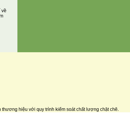
í về
ăm
ển thương hiệu với quy trình kiểm soát chất lượng chặt chẽ.